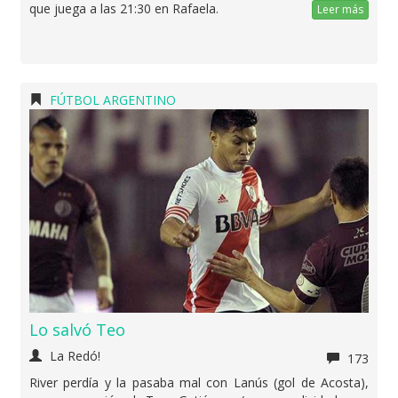
que juega a las 21:30 en Rafaela.
Leer más
FÚTBOL ARGENTINO
Lo salvó Teo
La Redó!
173
River perdía y la pasaba mal con Lanús (gol de Acosta),