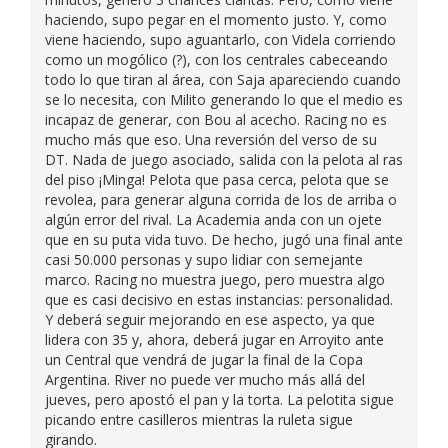
haciendo, supo pegar en el momento justo. Y, como
viene haciendo, supo aguantarlo, con Videla corriendo
como un mogólico (?), con los centrales cabeceando
todo lo que tiran al área, con Saja apareciendo cuando
se lo necesita, con Milito generando lo que el medio es
incapaz de generar, con Bou al acecho. Racing no es
mucho más que eso. Una reversión del verso de su
DT. Nada de juego asociado, salida con la pelota al ras
del piso ¡Minga! Pelota que pasa cerca, pelota que se
revolea, para generar alguna corrida de los de arriba o
algún error del rival. La Academia anda con un ojete
que en su puta vida tuvo. De hecho, jugó una final ante
casi 50.000 personas y supo lidiar con semejante
marco. Racing no muestra juego, pero muestra algo
que es casi decisivo en estas instancias: personalidad.
Y deberá seguir mejorando en ese aspecto, ya que
lidera con 35 y, ahora, deberá jugar en Arroyito ante
un Central que vendrá de jugar la final de la Copa
Argentina. River no puede ver mucho más allá del
jueves, pero apostó el pan y la torta. La pelotita sigue
picando entre casilleros mientras la ruleta sigue
girando.