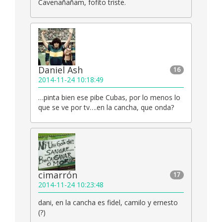
Cavenañañam, fofito triste.
Daniel Ash
16
2014-11-24 10:18:49
…pinta bien ese pibe Cubas, por lo menos lo
que se ve por tv….en la cancha, que onda?
cimarrón
17
2014-11-24 10:23:48
dani, en la cancha es fidel, camilo y ernesto
(?)