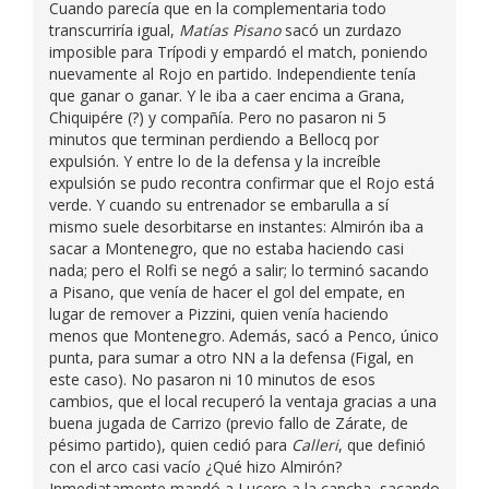
Cuando parecía que en la complementaria todo
transcurriría igual,
Matías Pisano
sacó un zurdazo
imposible para Trípodi y empardó el match, poniendo
nuevamente al Rojo en partido. Independiente tenía
que ganar o ganar. Y le iba a caer encima a Grana,
Chiquipére (?) y compañía. Pero no pasaron ni 5
minutos que terminan perdiendo a Bellocq por
expulsión. Y entre lo de la defensa y la increíble
expulsión se pudo recontra confirmar que el Rojo está
verde. Y cuando su entrenador se embarulla a sí
mismo suele desorbitarse en instantes: Almirón iba a
sacar a Montenegro, que no estaba haciendo casi
nada; pero el Rolfi se negó a salir; lo terminó sacando
a Pisano, que venía de hacer el gol del empate, en
lugar de remover a Pizzini, quien venía haciendo
menos que Montenegro. Además, sacó a Penco, único
punta, para sumar a otro NN a la defensa (Figal, en
este caso). No pasaron ni 10 minutos de esos
cambios, que el local recuperó la ventaja gracias a una
buena jugada de Carrizo (previo fallo de Zárate, de
pésimo partido), quien cedió para
Calleri
, que definió
con el arco casi vacío ¿Qué hizo Almirón?
Inmediatamente mandó a Lucero a la cancha, sacando