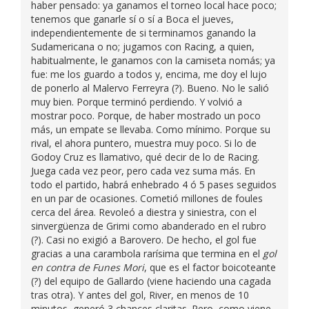
haber pensado: ya ganamos el torneo local hace poco;
tenemos que ganarle sí o sí a Boca el jueves,
independientemente de si terminamos ganando la
Sudamericana o no; jugamos con Racing, a quien,
habitualmente, le ganamos con la camiseta nomás; ya
fue: me los guardo a todos y, encima, me doy el lujo
de ponerlo al Malervo Ferreyra (?). Bueno. No le salió
muy bien. Porque terminó perdiendo. Y volvió a
mostrar poco. Porque, de haber mostrado un poco
más, un empate se llevaba. Como mínimo. Porque su
rival, el ahora puntero, muestra muy poco. Si lo de
Godoy Cruz es llamativo, qué decir de lo de Racing.
Juega cada vez peor, pero cada vez suma más. En
todo el partido, habrá enhebrado 4 ó 5 pases seguidos
en un par de ocasiones. Cometió millones de foules
cerca del área. Revoleó a diestra y siniestra, con el
sinvergüenza de Grimi como abanderado en el rubro
(?). Casi no exigió a Barovero. De hecho, el gol fue
gracias a una carambola rarísima que termina en el
gol
en contra de Funes Mori
, que es el factor boicoteante
(?) del equipo de Gallardo (viene haciendo una cagada
tras otra). Y antes del gol, River, en menos de 10
minutos, generó 3 chances claritas. Pero, como viene