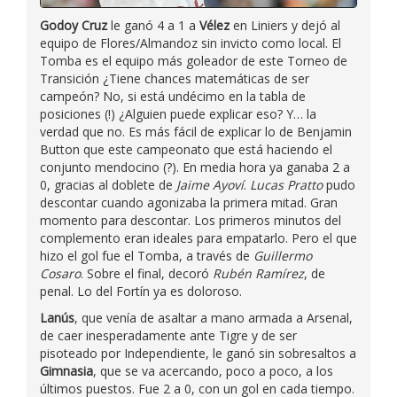
Godoy Cruz
le ganó 4 a 1 a
Vélez
en Liniers y dejó al
equipo de Flores/Almandoz sin invicto como local. El
Tomba es el equipo más goleador de este Torneo de
Transición ¿Tiene chances matemáticas de ser
campeón? No, si está undécimo en la tabla de
posiciones (!) ¿Alguien puede explicar eso? Y… la
verdad que no. Es más fácil de explicar lo de Benjamin
Button que este campeonato que está haciendo el
conjunto mendocino (?). En media hora ya ganaba 2 a
0, gracias al doblete de
Jaime Ayoví
.
Lucas Pratto
pudo
descontar cuando agonizaba la primera mitad. Gran
momento para descontar. Los primeros minutos del
complemento eran ideales para empatarlo. Pero el que
hizo el gol fue el Tomba, a través de
Guillermo
Cosaro
. Sobre el final, decoró
Rubén Ramírez
, de
penal. Lo del Fortín ya es doloroso.
Lanús
, que venía de asaltar a mano armada a Arsenal,
de caer inesperadamente ante Tigre y de ser
pisoteado por Independiente, le ganó sin sobresaltos a
Gimnasia
, que se va acercando, poco a poco, a los
últimos puestos. Fue 2 a 0, con un gol en cada tiempo.