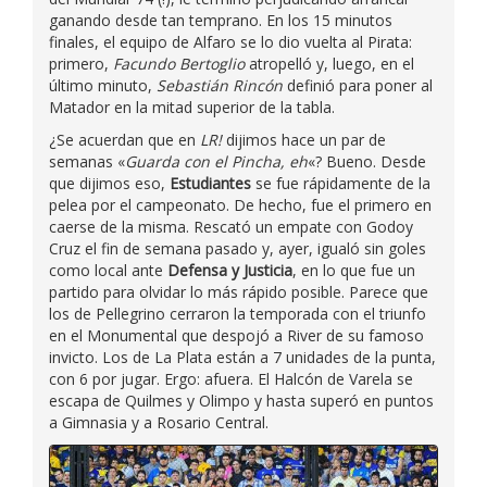
ganando desde tan temprano. En los 15 minutos
finales, el equipo de Alfaro se lo dio vuelta al Pirata:
primero,
Facundo Bertoglio
atropelló y, luego, en el
último minuto,
Sebastián Rincón
definió para poner al
Matador en la mitad superior de la tabla.
¿Se acuerdan que en
LR!
dijimos hace un par de
semanas «
Guarda con el Pincha, eh
«? Bueno. Desde
que dijimos eso,
Estudiantes
se fue rápidamente de la
pelea por el campeonato. De hecho, fue el primero en
caerse de la misma. Rescató un empate con Godoy
Cruz el fin de semana pasado y, ayer, igualó sin goles
como local ante
Defensa y Justicia
, en lo que fue un
partido para olvidar lo más rápido posible. Parece que
los de Pellegrino cerraron la temporada con el triunfo
en el Monumental que despojó a River de su famoso
invicto. Los de La Plata están a 7 unidades de la punta,
con 6 por jugar. Ergo: afuera. El Halcón de Varela se
escapa de Quilmes y Olimpo y hasta superó en puntos
a Gimnasia y a Rosario Central.