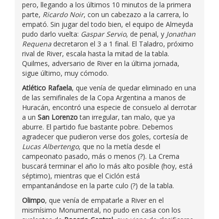
pero, llegando a los últimos 10 minutos de la primera
parte,
Ricardo Noir
, con un cabezazo a la carrera, lo
empató. Sin jugar del todo bien, el equipo de Almeyda
pudo darlo vuelta:
Gaspar Servio
, de penal, y
Jonathan
Requena
decretaron el 3 a 1 final. El Taladro, próximo
rival de River, escala hasta la mitad de la tabla.
Quilmes, adversario de River en la última jornada,
sigue último, muy cómodo.
Atlético Rafaela
, que venía de quedar eliminado en una
de las semifinales de la Copa Argentina a manos de
Huracán, encontró una especie de consuelo al derrotar
a un
San Lorenzo
tan irregular, tan malo, que ya
aburre. El partido fue bastante pobre. Debemos
agradecer que pudieron verse dos goles, cortesía de
Lucas Albertengo
, que no la metía desde el
campeonato pasado, más o menos (?). La Crema
buscará terminar el año lo más alto posible (hoy, está
séptimo), mientras que el Ciclón está
empantanándose en la parte culo (?) de la tabla.
Olimpo
, que venía de empatarle a River en el
mismísimo Monumental, no pudo en casa con los