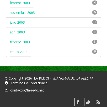
febrero 2004
4
noviembre 2003
6
julio 2003
3
abril 2003
3
febrero 2003
3
enero 2003
6
© Copyright 2026
LA REDÓ! -
MANCHANDO LA PELOTA
Términos y Condiciones
contacto@la-redo.net