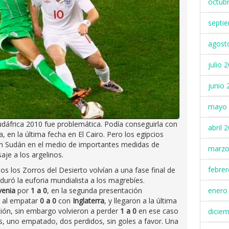
octub
septi
agost
julio 
junio 
mayo 
Sudáfrica 2010 fue problemática. Podía conseguirla con
abril 
, en la última fecha en El Cairo. Pero los egipcios
n Sudán en el medio de importantes medidas de
marzo
saje a los argelinos.
febre
s los Zorros del Desierto volvían a una fase final de
duró la euforia mundialista a los magrebíes.
enero
venia
por
1 a 0
, en la segunda presentación
o al empatar
0 a 0
con
Inglaterra
, y llegaron a la última
ción, sin embargo volvieron a perder
1 a 0
en ese caso
dicie
s, uno empatado, dos perdidos, sin goles a favor. Una