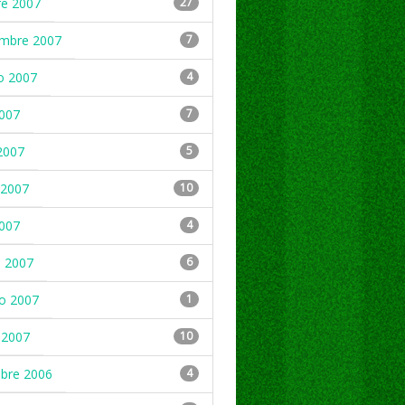
re 2007
27
embre 2007
7
o 2007
4
2007
7
2007
5
2007
10
2007
4
 2007
6
ro 2007
1
 2007
10
mbre 2006
4