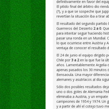
definitivamente en favor del eq
El pitido final del árbitro dio rien
(?), y a que se sospeche que Jup
revertían la situación iba a tirar
El resultado del segundo partido
Guerreros del Desierto
2 a 0
. Qu
para intentar seguir haciendo his
pasar una ronda en un Mundial. C
lo que ocurriese entre Austria y 
ventaja de conocer el resultado d
El 24 de junio el equipo dirigido
Chile por
3 a 2
en la que fue la úl
años. Lamentablemente Argelia d
apenas pasados los 30 minutos de
Bensaoula. Una mayor diferencia
alemanes y asutríacos al día sigu
Sólo dos posibles resultados deja
uno o dos goles de Alemania Fede
eliminaba a Austria, y un empate
campeones de 1954 y 1974. Un go
y a partir de ahí el cotejo tuvo m