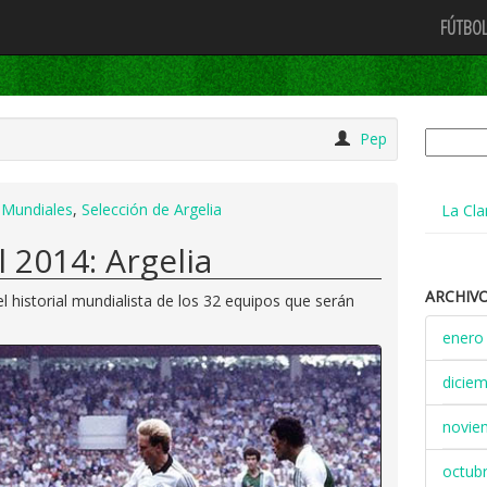
FÚTBOL
Buscar:
Pep
n Mundiales
,
Selección de Argelia
La Cla
l 2014: Argelia
ARCHIV
 historial mundialista de los 32 equipos que serán
enero
dicie
novie
octub