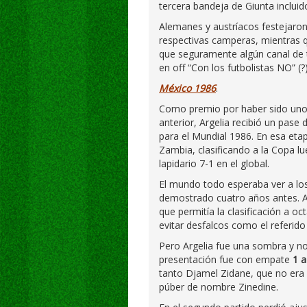
tercera bandeja de Giunta incluid
Alemanes y austríacos festejaron
respectivas camperas, mientras qu
que seguramente algún canal de t
en off “Con los futbolistas NO” (?
México 1986
.
Como premio por haber sido uno d
anterior, Argelia recibió un pase 
para el Mundial 1986. En esa eta
Zambia, clasificando a la Copa lu
lapidario 7-1 en el global.
El mundo todo esperaba ver a los
demostrado cuatro años antes. 
que permitía la clasificación a oc
evitar desfalcos como el referido
Pero Argelia fue una sombra y no
presentación fue con empate
1 a
tanto Djamel Zidane, que no era 
púber de nombre Zinedine.