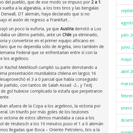
uipo del pueblo, que de ese modo se impuso por
2 a 1
.
da suelta a la algarabía, a los tres tiros y las bengalas
septi
p Derwall, DT alemán, haya declarado que si no
 abajo el avión de regreso a Frankfurt…
agost
 bajó un poco la euforia, ya que
Austria
derrotó a Los
edaba un último partido, ante un
Chile
ya eliminado,
julio 
toria y convertirse en el primer equipo africano en
laro que no dependía sólo de Argelia, sino también de
junio 
Alemania Federal que se enfrentarían entre sí con la
e los argelinos.
mayo 
 por Rachid Mekhloufi cumplió su parte derrotando a
abril 
tima presentación mundialista chilena en largos 16
esaprovechó el 3 a 0 parcial que había conseguido
marzo
 partido, con tantos de Salah Assad -2-, y Tedj
 de gol hubiese complicado la estafa que perpetraron
febre
iente.
ban afuera de la Copa a los argelinos, la victoria por
enero
ral. Un triunfo por más goles de los teutones
 o victoria de estos últimos mandaba a casa a los
dicie
l de Hrubesch a los 10 minutos puso el 1 a 0 alemán
enos llegadas que Boca – Oriente Petrolero, tiro a la
novie