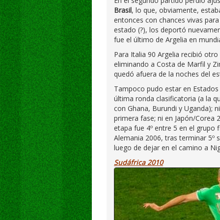
En el segundo partido perdió aj
Brasil
, lo que, obviamente, estab
entonces con chances vivas para
estado (?), los deportó nuevame
fue el último de Argelia en mundi
Para Italia 90 Argelia recibió ot
eliminando a Costa de Marfil y Zi
quedó afuera de la noches del est
Tampoco pudo estar en Estados Un
última ronda clasificatoria (a la
con Ghana, Burundi y Uganda); ni
primera fase; ni en Japón/Corea 
etapa fue 4º entre 5 en el grupo 
Alemania 2006, tras terminar 5º 
luego de dejar en el camino a Nig
Sudáfrica 2010