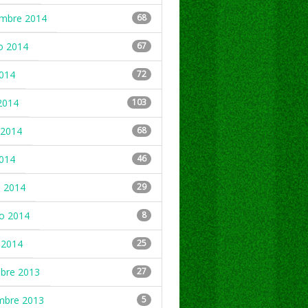
embre 2014
68
o 2014
67
2014
72
2014
103
2014
68
2014
46
 2014
29
ro 2014
8
 2014
25
mbre 2013
27
mbre 2013
5