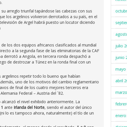
o.
 su arreglo triunfal tapándose las cabezas con sus
octub
e los argelinos volvieron derrotados a su país, en el
elevisión de Argel habrá puesto un locutor diciendo
septi
)
agost
e los dos equipos africanos clasificados al mundial
julio 
directo a la segunda fase de las eliminatorias de la CAF
pa derrotó a Angola, en tercera ronda despachó a
junio 
ego de destrozar a Túnez en la ronda final con un
mayo 
 argelinos repetir todo lo bueno que habían
abril 
Además, uno de los motivos del cambio reglamentario
tavos de final de los cuatro mejores terceros era
marzo
 Alemania Federal – Austria del ´82.
 alcanzó el nivel exhibido anteriormente. La
febre
 1
ante
Irlanda del Norte
, siendo el autor del único
(ni lo es tampoco ahora, naturalmente) el tío de un
enero