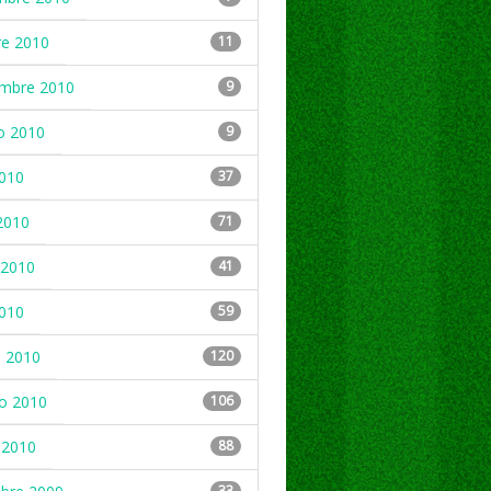
re 2010
11
embre 2010
9
o 2010
9
2010
37
2010
71
2010
41
2010
59
 2010
120
ro 2010
106
 2010
88
33