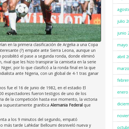
agost
julio 
junio 
an en la primera clasificación de Argelia a una Copa
mayo 
eresante (?) empate ante Sierra Leona, aunque un
 posibilitó el pase a segunda ronda, donde eliminó
abril 
rival que les hizo transpirar la camiseta en la serie
 Niger, por lo que clasificó a la ronda final en la que
marzo
dialista ante Nigeria, con un global de 4-1 tras ganar
febre
nos fue el 16 de junio de 1982, en el estadio El
enero
000 espectadores fueron testigos de uno de los
ria de la competición hasta ese momento, la victoria
dicie
la supuestamente granítica
Alemania Federal
que
novie
enta a los 9 minutos del segundo, empató
o más tarde Lahkdar Belloumi desniveló nueva y
octub