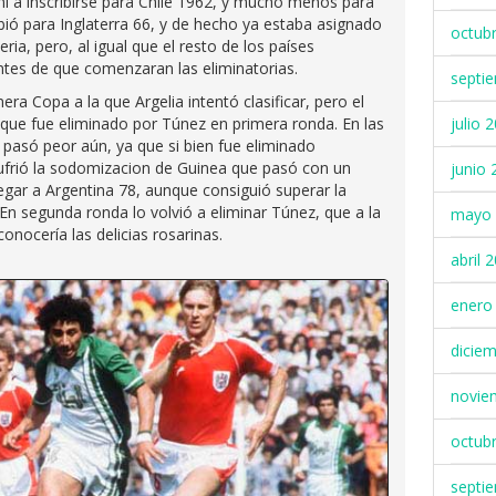
i a inscribirse para Chile 1962, y mucho menos para
ribió para Inglaterra 66, y de hecho ya estaba asignado
octub
ria, pero, al igual que el resto de los países
antes de que comenzaran las eliminatorias.
septi
ra Copa a la que Argelia intentó clasificar, pero el
 que fue eliminado por Túnez en primera ronda. En las
julio 
 pasó peor aún, ya que si bien fue eliminado
frió la sodomizacion de Guinea que pasó con un
junio 
egar a Argentina 78, aunque consiguió superar la
En segunda ronda lo volvió a eliminar Túnez, que a la
mayo 
onocería las delicias rosarinas.
abril 
enero
dicie
novie
octub
septi