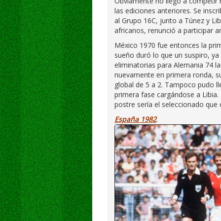
Obviamente no llegó a competir n
las ediciones anteriores. Se insc
al Grupo 16C, junto a Túnez y Libe
africanos, renunció a participar 
México 1970 fue entonces la prime
sueño duró lo que un suspiro, ya
eliminatorias para Alemania 74 la
nuevamente en primera ronda, su
global de 5 a 2. Tampoco pudo ll
primera fase cargándose a Libia. 
postre sería el seleccionado que c
España 1982
.