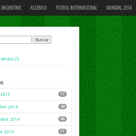
 ARGENTINO
ASCENSO
FUTBOL INTERNACIONAL
MUNDIAL 2014
raboba (?)
OS
 2015
17
mbre 2014
49
mbre 2014
68
re 2014
71