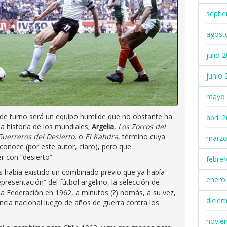
septi
agost
julio 
junio 
mayo 
 de turno será un equipo humilde que no obstante ha
abril 
a historia de los mundiales;
Argelia
,
Los Zorros del
Guerreros del Desierto
, o
El Kahdra
, término cuya
marzo
sconoce (por este autor, claro), pero que
 con “desierto”.
febre
0s había existido un combinado previo que ya había
enero
presentación” del fútbol argelino, la selección de
 la Federación en 1962, a minutos (?) nomás, a su vez,
dicie
ncia nacional luego de años de guerra contra los
novie