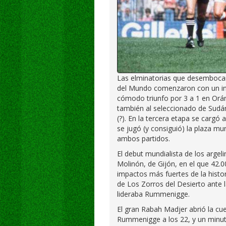
Las elminatorias que desembocarí
del Mundo comenzaron con un int
cómodo triunfo por 3 a 1 en Orán
también al seleccionado de Sudán, 
(?). En la tercera etapa se cargó a
se jugó (y consiguió) la plaza mun
ambos partidos.
El debut mundialista de los argeli
Molinón, de Gijón, en el que 42.
impactos más fuertes de la histo
de Los Zorros del Desierto ante 
lideraba Rummenigge.
El gran Rabah Madjer abrió la cu
Rummenigge a los 22, y un minut