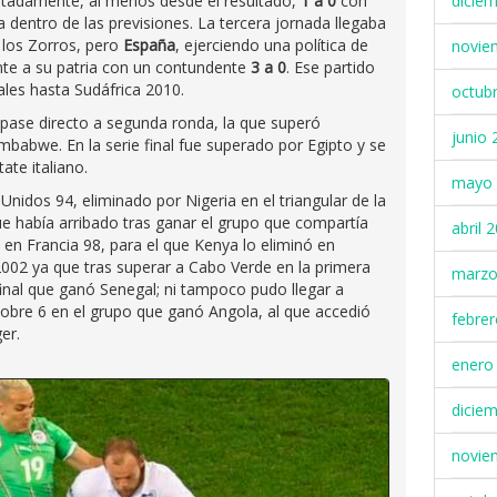
ustadamente, al menos desde el resultado,
1 a 0
con
dicie
a dentro de las previsiones. La tercera jornada llegaba
 los Zorros, pero
España
, ejerciendo una política de
novie
nte a su patria con un contundente
3 a 0
. Ese partido
ales hasta Sudáfrica 2010.
octub
ro pase directo a segunda ronda, la que superó
junio 
mbabwe. En la serie final fue superado por Egipto y se
ate italiano.
mayo 
idos 94, eliminado por Nigeria en el triangular de la
 que había arribado tras ganar el grupo que compartía
abril 
 en Francia 98, para el que Kenya lo eliminó en
2002 ya que tras superar a Cabo Verde en la primera
marzo
final que ganó Senegal; ni tampoco pudo llegar a
sobre 6 en el grupo que ganó Angola, al que accedió
febre
er.
enero
dicie
novie