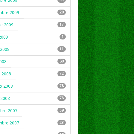
mbre 2009
mbre 2009
20
re 2009
17
2009
1
2008
11
2008
80
 2008
72
ro 2008
78
 2008
78
mbre 2007
59
mbre 2007
23