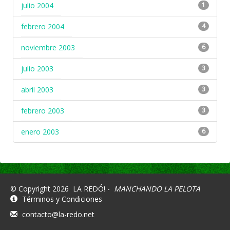
julio 2004
1
febrero 2004
4
noviembre 2003
6
julio 2003
3
abril 2003
3
febrero 2003
3
enero 2003
6
© Copyright 2026
LA REDÓ! -
MANCHANDO LA PELOTA
Términos y Condiciones
contacto@la-redo.net