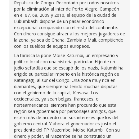
República de Congo. Recordado por todos nosotros
por la eliminación al Inter de Porto Alegre. Campeón
en el 67, 68, 2009 y 2010, el equipo de la ciudad de
Lubumbashi dispone de un pasar económico
excepcional comparado con el resto del continente.
Con dinero consigue atraer a los mejores jugadores de
la zona, ya sea de Ghana, Zambia o Mali, compitiendo
con los sueldos de equipos europeos.
La tarasca la pone Moïse Katumbi, un empresario y
político local con una historia particular. Hijo de un
judío sefardita que se escapó de los nazis, Katumbi ha
erigido su particular imperio en la histórica región de
Katanga(!), al sur del Congo. Una zona muy rica en
diamantes, que siempre ha tenido muchas disputas
con el gobierno de la capital, Kinsasa. Los
occidentales, ya sean belgas, franceses, o
norteamericanos, siempre han procurado que esta
región sea gobernada por personajes amigos, que
estén más de acuerdo con sus intereses que los del
gobierno central. Y ahora el gobernador es justo el
presidente del TP Mazembe, Moïse Katumbi. Con su
dinero y poder, el Mazembe se ha construido un