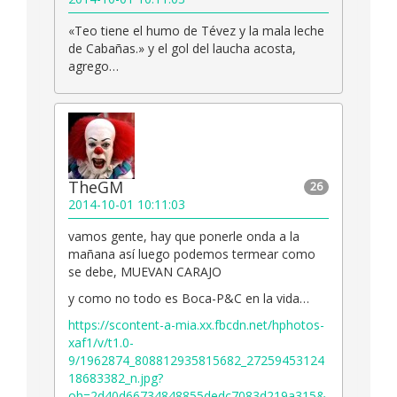
«Teo tiene el humo de Tévez y la mala leche
de Cabañas.» y el gol del laucha acosta,
agrego…
TheGM
26
2014-10-01 10:11:03
vamos gente, hay que ponerle onda a la
mañana así luego podemos termear como
se debe, MUEVAN CARAJO
y como no todo es Boca-P&C en la vida…
https://scontent-a-mia.xx.fbcdn.net/hphotos-
xaf1/v/t1.0-
9/1962874_808812935815682_27259453124
18683382_n.jpg?
oh=2d40d66734848855dedc7083d219a315&