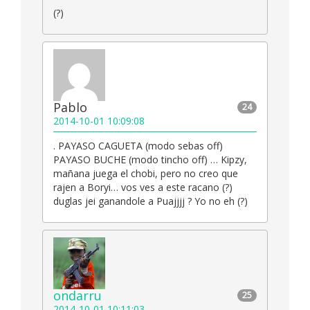
(?)
Pablo
24
2014-10-01 10:09:08
. PAYASO CAGUETA (modo sebas off)
PAYASO BUCHE (modo tincho off) … Kipzy,
mañana juega el chobi, pero no creo que
rajen a Boryi… vos ves a este racano (?)
duglas jei ganandole a Puajjjj ? Yo no eh (?)
ondarru
25
2014-10-01 10:11:03