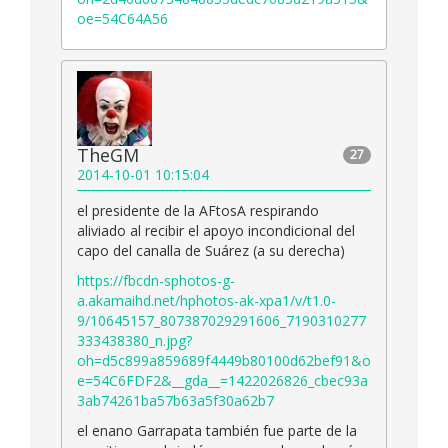
oe=54C64A56
TheGM
27
2014-10-01 10:15:04
el presidente de la AFtosA respirando
aliviado al recibir el apoyo incondicional del
capo del canalla de Suárez (a su derecha)
https://fbcdn-sphotos-g-
a.akamaihd.net/hphotos-ak-xpa1/v/t1.0-
9/10645157_807387029291606_7190310277
333438380_n.jpg?
oh=d5c899a859689f4449b80100d62bef91&o
e=54C6FDF2&__gda__=1422026826_cbec93a
3ab74261ba57b63a5f30a62b7
el enano Garrapata también fue parte de la