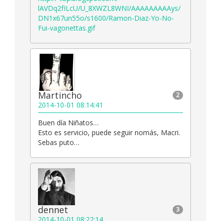
lAVDq2fILcU/U_8XWZL8WNI/AAAAAAAAAys/
DN1x67un55o/s1600/Ramon-Diaz-Yo-No-
Fui-vagonettas.gif
Martincho
2
2014-10-01 08:14:41
Buen día Niñatos…
Esto es servicio, puede seguir nomás, Macri.
Sebas puto…
dennet
3
2014-10-01 08:22:14