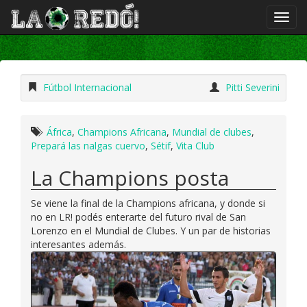
Fútbol Internacional
Pitti Severini
África
,
Champions Africana
,
Mundial de clubes
,
Prepará las nalgas cuervo
,
Sétif
,
Vita Club
La Champions posta
Se viene la final de la Champions africana, y donde si
no en LR! podés enterarte del futuro rival de San
Lorenzo en el Mundial de Clubes. Y un par de historias
interesantes además.