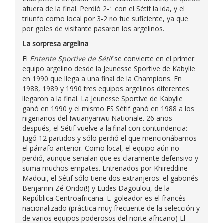
afuera de la final. Perdió 2-1 con el Sétif la ida, y el
triunfo como local por 3-2 no fue suficiente, ya que
por goles de visitante pasaron los argelinos.
La sorpresa argelina
El
Entente Sportive de Sétif
se convierte en el primer
equipo argelino desde la Jeunesse Sportive de Kabylie
en 1990 que llega a una final de la Champions. En
1988, 1989 y 1990 tres equipos argelinos diferentes
llegaron a la final. La Jeunesse Sportive de Kabylie
ganó en 1990 y el mismo ES Sétif ganó en 1988 a los
nigerianos del Iwuanyanwu Nationale. 26 años
después, el Sétif vuelve a la final con contundencia:
Jugó 12 partidos y sólo perdió el que mencionábamos
el párrafo anterior. Como local, el equipo aún no
perdió, aunque señalan que es claramente defensivo y
suma muchos empates. Entrenados por Khireddine
Madoui, el Sétif sólo tiene dos extranjeros: el gabonés
Benjamin Zé Ondo(!) y Eudes Dagoulou, de la
República Centroafricana. El goleador es el francés
nacionalizado (práctica muy frecuente de la selección y
de varios equipos poderosos del norte africano) El