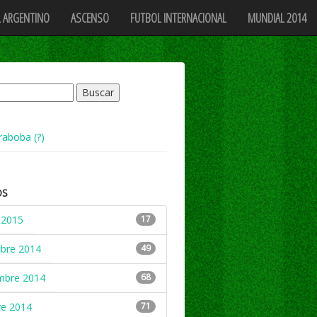
 ARGENTINO
ASCENSO
FUTBOL INTERNACIONAL
MUNDIAL 2014
raboba (?)
OS
 2015
17
mbre 2014
49
mbre 2014
68
re 2014
71