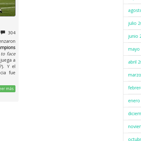
agost
julio 
304
junio 
enzaron
ampions
mayo 
 to face
 juega a
abril 
). Y el
cia fue
marzo
febre
eer más
enero
dicie
novie
octub