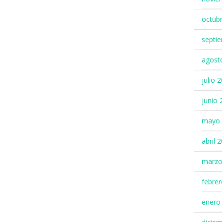
octub
septi
agost
julio 
junio 
mayo 
abril 
marzo
febre
enero