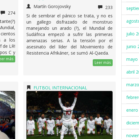
Martín Gorojovsky
233
septi
274
Si de sembrar el pánico se trata, y no es
agost
ante(?)
un gallego disfrazado de monstruo
undial,
manejando un arado (?), el Mundial de
julio 
 cientos
Sudáfrica empezó a sufrir las primeras
s a los
amenazas serias. A la tensión por el
f de LR!
junio 
asesinato del líder del Movimiento de
upos C y
Resistencia Afrikáner, se sumó Al-Qaeda.
mayo 
eer más
Leer más
abril 
marzo
FUTBOL INTERNACIONAL
febre
enero
dicie
novie