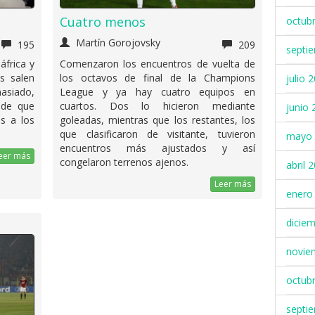
Cuatro menos
octub
Martín Gorojovsky
195
209
septi
áfrica y
Comenzaron los encuentros de vuelta de
s salen
los octavos de final de la Champions
julio 
asiado,
League y ya hay cuatro equipos en
 de que
cuartos. Dos lo hicieron mediante
junio 
s a los
goleadas, mientras que los restantes, los
que clasificaron de visitante, tuvieron
mayo 
encuentros más ajustados y así
eer más
congelaron terrenos ajenos.
abril 
Leer más
enero
dicie
novie
octub
septi