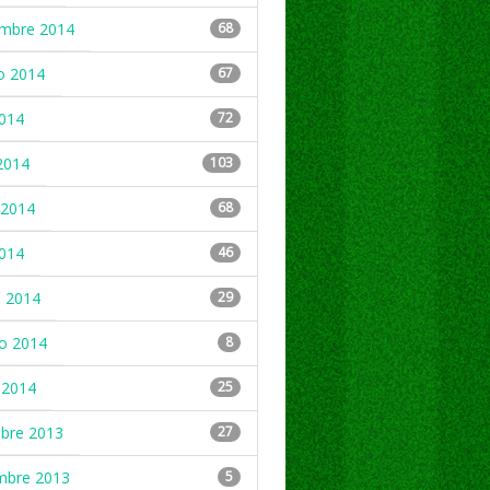
embre 2014
68
o 2014
67
2014
72
2014
103
2014
68
2014
46
 2014
29
ro 2014
8
 2014
25
mbre 2013
27
mbre 2013
5