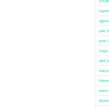
octub
septi
agost
julio 
junio 
mayo 
abril 
marzo
febre
enero
dicie