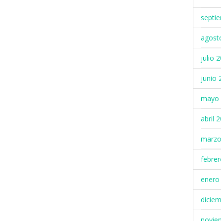
septi
agost
julio 
junio 
mayo 
abril 
marzo
febre
enero
dicie
novie