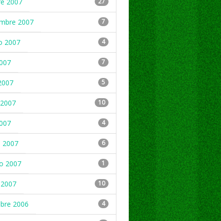
re 2007
27
embre 2007
7
o 2007
4
2007
7
2007
5
2007
10
2007
4
 2007
6
ro 2007
1
 2007
10
mbre 2006
4