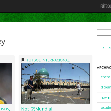
FÚTBOL
Buscar:
ey
La Cla
FUTBOL INTERNACIONAL
ARCHIV
enero
dicie
novie
octub
osos,
Noti(?)Mundial