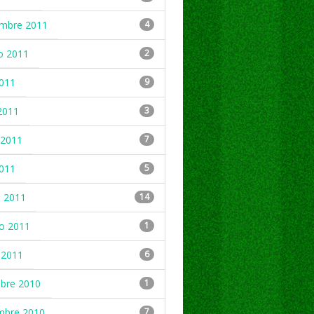
embre 2011
4
o 2011
2
2011
9
2011
3
2011
7
2011
5
 2011
14
ro 2011
1
 2011
6
mbre 2010
1
mbre 2010
7