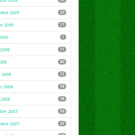
mbre 2009
mbre 2009
20
re 2009
17
2009
1
2008
11
2008
80
 2008
72
ro 2008
78
 2008
78
mbre 2007
59
mbre 2007
23