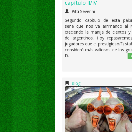
capítulo II/IV
Pitti Severini
Segundo capítulo de esta palpit
serie que nos va arrimando al M
creciendo la manija de cientos y
de argentinos. Hoy repasaremo
jugadores que el prestigioso(?) staf
consideró más valiosos de los gr
D.
L
Blog