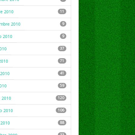
re 2010
11
embre 2010
9
o 2010
9
2010
37
2010
71
2010
41
2010
59
 2010
120
ro 2010
106
 2010
88
33