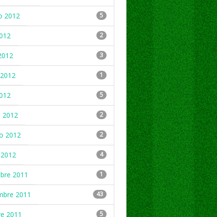
o 2012
5
2012
2
2012
3
2012
1
2012
5
 2012
2
ro 2012
2
 2012
4
mbre 2011
1
mbre 2011
43
re 2011
5