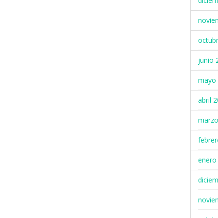
dicie
novie
octub
junio 
mayo 
abril 
marzo
febre
enero
dicie
novie