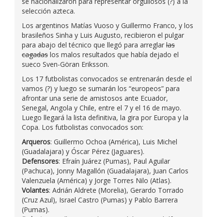
se nacionalizaron para representar orgullosos (?) a la
selección azteca.
Los argentinos Matías Vuoso y Guillermo Franco, y los
brasileños Sinha y Luis Augusto, recibieron el pulgar
para abajo del técnico que llegó para arreglar
las
cagadas
los malos resultados que había dejado el
sueco Sven-Göran Eriksson.
Los 17 futbolistas convocados se entrenarán desde el
vamos (?) y luego se sumarán los “europeos” para
afrontar una serie de amistosos ante Ecuador,
Senegal, Angola y Chile, entre el 7 y el 16 de mayo.
Luego llegará la lista definitiva, la gira por Europa y la
Copa. Los futbolistas convocados son:
Arqueros
: Guillermo Ochoa (América), Luis Michel
(Guadalajara) y Óscar Pérez (Jaguares).
Defensores
: Efraín Juárez (Pumas), Paul Aguilar
(Pachuca), Jonny Magallón (Guadalajara), Juan Carlos
Valenzuela (América) y Jorge Torres Nilo (Atlas).
Volantes
: Adrián Aldrete (Morelia), Gerardo Torrado
(Cruz Azul), Israel Castro (Pumas) y Pablo Barrera
(Pumas).