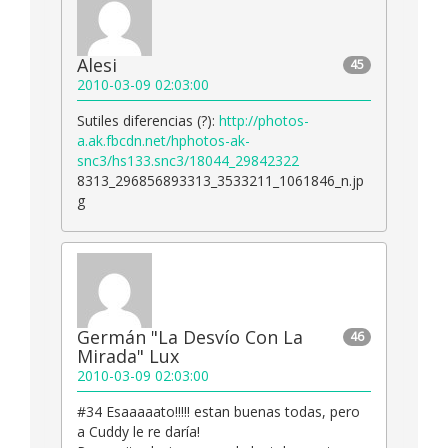
Alesi
45
2010-03-09 02:03:00
Sutiles diferencias (?):
http://photos-
a.ak.fbcdn.net/hphotos-ak-
snc3/hs133.snc3/18044_29842322
8313_296856893313_3533211_1061846_n.jp
g
Germán "La Desvío Con La
46
Mirada" Lux
2010-03-09 02:03:00
#34 Esaaaaato!!!!! estan buenas todas, pero
a Cuddy le re daría!