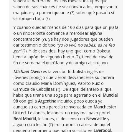
supera la barrera de los seis meses, los tipos que
saben de sus chances de ser convocados, empiezan a
maquinar y a paranoiquearse (?) sobre qué pasaría si
se rompen todo (?).
Y cuando quedan menos de 100 días para que un jirafa
o un rinoceronte comience a merodear alguna
concentración (?), ya hay dos jugadores que pueden
dar testimonio de tipo
“yo lo viví, no sabés, es re feo
gor”
(?). Y de esos dos, hay uno que, como Boketa
tiene a Japón de segundo barrio (?), tiene de casa de
fin de semana el quirófano y de amigo al cirujano.
Michael Owen
es la versión futbolista inglés de
jóvenes prodigio que vieron desvanecerse su carrera
como Claudio María Domínguez, Pablito Ruiz o
Gamuza de Cebollitas (?). De aquel delantero al que
había que tirarle una soga para agarrarlo en el
Mundial
98
con gol a
Argentina
incluido, poco queda ya,
aunque su carrera parecía reinventada en
Manchester
United
. Lesiones, lesiones, un muy mal paso por el
Real Madrid
, lesiones, el descenso en
Newcastle
y
alguna otra lesión (?) frustraron la carrera de aquel
pequeño fenómeno que había surgido en
Liverpool
,