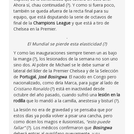
Ahora sí, chau continuidad (?). Y como si fuera poco,
también se queda afuera de la recta final para su
equipo, que está disputando la serie de octavos de
final de la
Champions League
y que está a tiro de
Chelsea en la Premier.
El Mundial se pierde esta elasticidad (?)
Y como las inauguraciones siempre tienen un as bajo
la manga (?), los lesionados de la semana no son uno
sino dos. Al pobre de Michael se le debe sumar el
lateral del líder de la Premier Chelsea y de la Selección
de
Portugal
,
José Bosingwa
. El nacido en Congo pero
nacionalizado, como diría Marca, para jugar al lado de
Cristiano Ronaldo
(?) está en inactividad desde
octubre del año pasado, cuando sufrió una
lesión en la
rodilla
que lo mandó a la camilla, anestesia y bisturí (?).
La lesión no era de gravedad y se pensaba que por
estos días ya podía volver a pisar una cancha, pero
como dicen los magos e ilusionistas,
“esto puede
fallar”
(?). Los médicos confirmaron que
Bosingwa
deberá entrar al quirófano nuevamente, y su