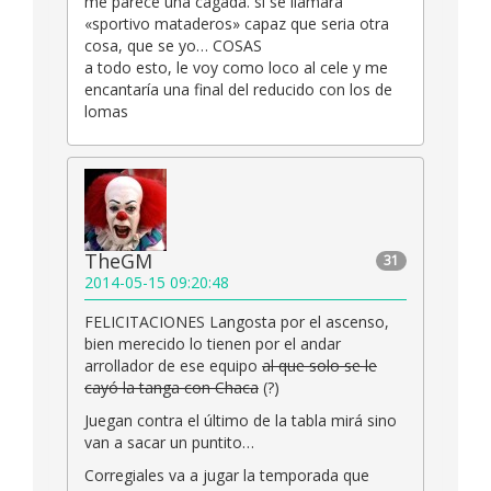
me parece una cagada. si se llamara
«sportivo mataderos» capaz que seria otra
cosa, que se yo… COSAS
a todo esto, le voy como loco al cele y me
encantaría una final del reducido con los de
lomas
TheGM
31
2014-05-15 09:20:48
FELICITACIONES Langosta por el ascenso,
bien merecido lo tienen por el andar
arrollador de ese equipo
al que solo se le
cayó la tanga con Chaca
(?)
Juegan contra el último de la tabla mirá sino
van a sacar un puntito…
Corregiales va a jugar la temporada que