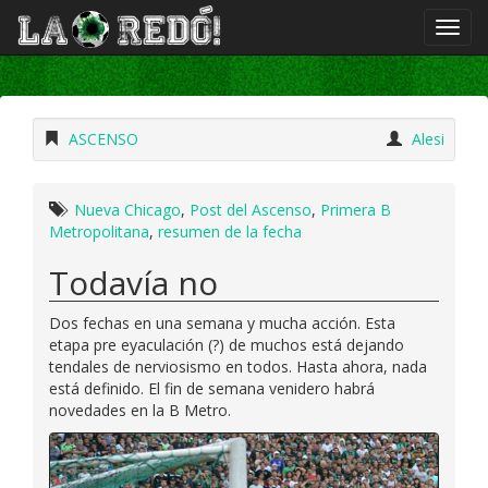
ASCENSO
Alesi
Nueva Chicago
,
Post del Ascenso
,
Primera B
Metropolitana
,
resumen de la fecha
Todavía no
Dos fechas en una semana y mucha acción. Esta
etapa pre eyaculación (?) de muchos está dejando
tendales de nerviosismo en todos. Hasta ahora, nada
está definido. El fin de semana venidero habrá
novedades en la B Metro.