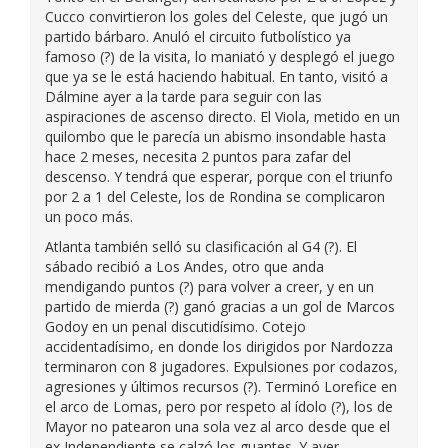
Cucco convirtieron los goles del Celeste, que jugó un
partido bárbaro. Anuló el circuito futbolístico ya
famoso (?) de la visita, lo maniató y desplegó el juego
que ya se le está haciendo habitual. En tanto, visitó a
Dálmine ayer a la tarde para seguir con las
aspiraciones de ascenso directo. El Viola, metido en un
quilombo que le parecía un abismo insondable hasta
hace 2 meses, necesita 2 puntos para zafar del
descenso. Y tendrá que esperar, porque con el triunfo
por 2 a 1 del Celeste, los de Rondina se complicaron
un poco más.
Atlanta también selló su clasificación al G4 (?). El
sábado recibió a Los Andes, otro que anda
mendigando puntos (?) para volver a creer, y en un
partido de mierda (?) ganó gracias a un gol de Marcos
Godoy en un penal discutidísimo. Cotejo
accidentadísimo, en donde los dirigidos por Nardozza
terminaron con 8 jugadores. Expulsiones por codazos,
agresiones y últimos recursos (?). Terminó Lorefice en
el arco de Lomas, pero por respeto al ídolo (?), los de
Mayor no patearon una sola vez al arco desde que el
ex Independiente se calzó los guantes. Y ayer,