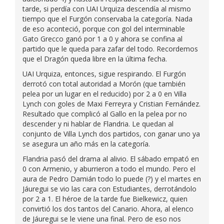
tarde, si perdía con UAI Urquiza descendía al mismo
tiempo que el Furgón conservaba la categoría. Nada
de eso aconteció, porque con gol del interminable
Gato Grecco ganó por 1 a 0 y ahora se confina al
partido que le queda para zafar del todo. Recordemos
que el Dragón queda libre en la última fecha.
UAI Urquiza, entonces, sigue respirando. El Furgón
derrotó con total autoridad a Morón (que también
pelea por un lugar en el reducido) por 2 a 0 en Villa
Lynch con goles de Maxi Ferreyra y Cristian Fernández.
Resultado que complicó al Gallo en la pelea por no
descender y ni hablar de Flandria. Le quedan al
conjunto de Villa Lynch dos partidos, con ganar uno ya
se asegura un año más en la categoría.
Flandria pasó del drama al alivio. El sábado empató en
0 con Armenio, y aburrieron a todo el mundo. Pero el
aura de Pedro Damián todo lo puede (?) y el martes en
Jáuregui se vio las cara con Estudiantes, derrotándolo
por 2 a 1. El héroe de la tarde fue Bielkewicz, quien
convirtió los dos tantos del Canario. Ahora, al elenco
de Jáuregui se le viene una final. Pero de eso nos