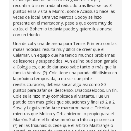
reconfirmó su entrada al reducido tras llevarse los 3
puntos en la visita a Munro, donde Acassuso hace las
veces de local. Otra vez Marcos Godoy se hizo
presente en el marcador y, pese a que corre muy de
atrás, el Bohemio todavía puede y quiere ilusionarse
con un triunfo.
Una de cal y una de arena para Tense. Primero con las
malas noticias: resulta muy difícil de creer que el
Calamar, un equipo que ha tenido muchos problemas
de lesiones y suspendidos. Aun así no pudieron ganarle
a Colegiales, que de dar asco sabe tanto o más que la
familia Ventura (?). Cole tiene una parada dificilísima en
la próxima temporada, a no ser que pinte
reestructuración, debería sacar algo así como 80
puntos para zafar del descenso. Unacosaelocos. En fin,
Cole se la hizo muy complicada al visitante. Fue un
partido con mas goles que situaciones y finalizó 2 a 2:
Sosa y Leguizamón Arce marcaron para el Tricolor,
mientras que Molina y Ortiz hicieron lo propio para el
Marrón. Sobre el final se armó una trifulca pintoresca
(?) en las tribunas: sucede que el árbitro Mastrángelo