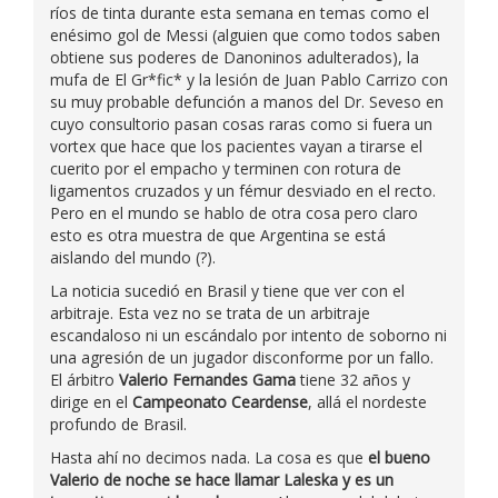
ríos de tinta durante esta semana en temas como el
enésimo gol de Messi (alguien que como todos saben
obtiene sus poderes de Danoninos adulterados), la
mufa de El Gr*fic* y la lesión de Juan Pablo Carrizo con
su muy probable defunción a manos del Dr. Seveso en
cuyo consultorio pasan cosas raras como si fuera un
vortex que hace que los pacientes vayan a tirarse el
cuerito por el empacho y terminen con rotura de
ligamentos cruzados y un fémur desviado en el recto.
Pero en el mundo se hablo de otra cosa pero claro
esto es otra muestra de que Argentina se está
aislando del mundo (?).
La noticia sucedió en Brasil y tiene que ver con el
arbitraje. Esta vez no se trata de un arbitraje
escandaloso ni un escándalo por intento de soborno ni
una agresión de un jugador disconforme por un fallo.
El árbitro
Valerio Fernandes Gama
tiene 32 años y
dirige en el
Campeonato Ceardense
, allá el nordeste
profundo de Brasil.
Hasta ahí no decimos nada. La cosa es que
el bueno
Valerio de noche se hace llamar Laleska y es un