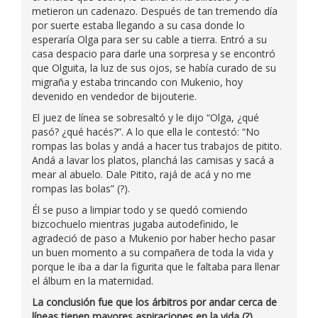
metieron un cadenazo. Después de tan tremendo día
por suerte estaba llegando a su casa donde lo
esperaría Olga para ser su cable a tierra. Entró a su
casa despacio para darle una sorpresa y se encontró
que Olguita, la luz de sus ojos, se había curado de su
migraña y estaba trincando con Mukenio, hoy
devenido en vendedor de bijouterie.
El juez de línea se sobresaltó y le dijo “Olga, ¿qué
pasó? ¿qué hacés?”. A lo que ella le contestó: “No
rompas las bolas y andá a hacer tus trabajos de pitito.
Andá a lavar los platos, planchá las camisas y sacá a
mear al abuelo. Dale Pitito, rajá de acá y no me
rompas las bolas” (?).
Él se puso a limpiar todo y se quedó comiendo
bizcochuelo mientras jugaba autodefinido, le
agradeció de paso a Mukenio por haber hecho pasar
un buen momento a su compañera de toda la vida y
porque le iba a dar la figurita que le faltaba para llenar
el álbum en la maternidad.
La conclusión fue que los árbitros por andar cerca de
líneas tienen mayores aspiraciones en la vida (?).