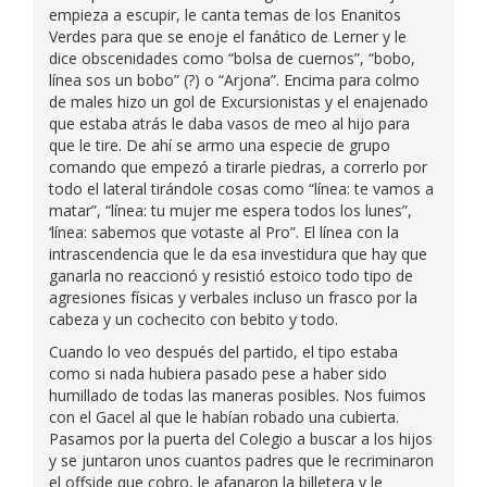
empieza a escupir, le canta temas de los Enanitos
Verdes para que se enoje el fanático de Lerner y le
dice obscenidades como “bolsa de cuernos”, “bobo,
línea sos un bobo” (?) o “Arjona”. Encima para colmo
de males hizo un gol de Excursionistas y el enajenado
que estaba atrás le daba vasos de meo al hijo para
que le tire. De ahí se armo una especie de grupo
comando que empezó a tirarle piedras, a correrlo por
todo el lateral tirándole cosas como “línea: te vamos a
matar”, “línea: tu mujer me espera todos los lunes”,
‘línea: sabemos que votaste al Pro”. El línea con la
intrascendencia que le da esa investidura que hay que
ganarla no reaccionó y resistió estoico todo tipo de
agresiones físicas y verbales incluso un frasco por la
cabeza y un cochecito con bebito y todo.
Cuando lo veo después del partido, el tipo estaba
como si nada hubiera pasado pese a haber sido
humillado de todas las maneras posibles. Nos fuimos
con el Gacel al que le habían robado una cubierta.
Pasamos por la puerta del Colegio a buscar a los hijos
y se juntaron unos cuantos padres que le recriminaron
el offside que cobro, le afanaron la billetera y le