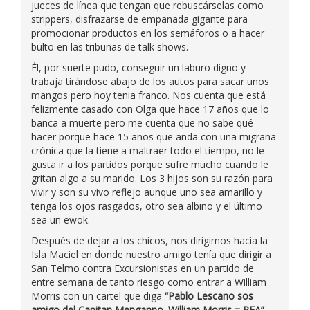
jueces de línea que tengan que rebuscárselas como
strippers, disfrazarse de empanada gigante para
promocionar productos en los semáforos o a hacer
bulto en las tribunas de talk shows.
Él, por suerte pudo, conseguir un laburo digno y
trabaja tirándose abajo de los autos para sacar unos
mangos pero hoy tenia franco. Nos cuenta que está
felizmente casado con Olga que hace 17 años que lo
banca a muerte pero me cuenta que no sabe qué
hacer porque hace 15 años que anda con una migraña
crónica que la tiene a maltraer todo el tiempo, no le
gusta ir a los partidos porque sufre mucho cuando le
gritan algo a su marido. Los 3 hijos son su razón para
vivir y son su vivo reflejo aunque uno sea amarillo y
tenga los ojos rasgados, otro sea albino y el último
sea un ewok.
Después de dejar a los chicos, nos dirigimos hacia la
Isla Maciel en donde nuestro amigo tenía que dirigir a
San Telmo contra Excursionistas en un partido de
entre semana de tanto riesgo como entrar a William
Morris con un cartel que diga
“Pablo Lescano sos
amigo del Capitan Menganno. William Morris = PFA”
.