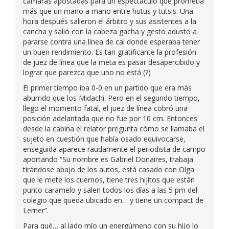
cámaras apostadas para un espectáculo que prometía
más que un mano a mano entre hutus y tutsis. Una
hora después salieron el árbitro y sus asistentes a la
cancha y salió con la cabeza gacha y gesto adusto a
pararse contra una línea de cal donde esperaba tener
un buen rendimiento. Es tan gratificante la profesión
de juez de línea que la meta es pasar desapercibido y
lograr que parezca que uno no está (?)
El primer tiempo iba 0-0 en un partido que era más
aburrido que los Midachi. Pero en el segundo tiempo,
llego el momento fatal, el juez de línea cobró una
posición adelantada que no fue por 10 cm. Entonces
desde la cabina el relator pregunta cómo se llamaba el
sujeto en cuestión que había osado equivocarse,
enseguida aparece raudamente el periodista de campo
aportando “Su nombre es Gabriel Donaires, trabaja
tirándose abajo de los autos, está casado con Olga
que le mete los cuernos, tiene tres hijitos que están
punto caramelo y salen todos los días a las 5 pm del
colegio que queda ubicado en… y tiene un compact de
Lerner”.
Para qué… al lado mío un energúmeno con su hijo lo