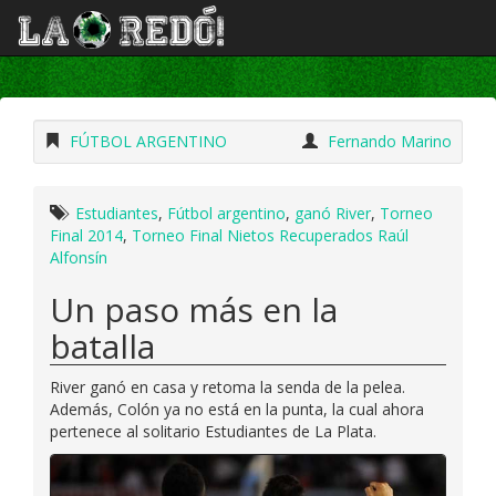
FÚTBOL ARGENTINO
Fernando Marino
Estudiantes
,
Fútbol argentino
,
ganó River
,
Torneo
Final 2014
,
Torneo Final Nietos Recuperados Raúl
Alfonsín
Un paso más en la
batalla
River ganó en casa y retoma la senda de la pelea.
Además, Colón ya no está en la punta, la cual ahora
pertenece al solitario Estudiantes de La Plata.