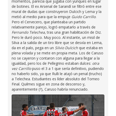
momentos, parecía que jugaba con yunques en lugar
de botines. El ex Arsenal de Sarandí se filtró entre ese
mural de dudas que construyeron Dulcich y Lema y la
metió al medio para que la empuje
Guido Carrillo
.
Pero el Cervecero, que planteaba un partido
relativamente parejo, logró empatarlo a través de
Fernando Telechea
, tras una gran habilitación de Diz.
Pero le duró poco. Muy poco. Al instante, un misil de
Silva a la salida de un tiro libre que se desvía en Lema,
da en el palo, pega en un
Silvio Dulcich
que estaba en
plena volada y se mete en propia meta. Los de Caruso
no se cayeron y contaron con alguna para llegar a la
igualdad, pero los de Pellegrino estaban dulces:
otra
vez Carrillo
puso el 3 a 1 que sería definitivo, pudiendo
no haberlo sido, ya que Rulli le atajó un penal (trucho)
a Telechea. Estudiantes es líder absoluto del Torneo
Final. Quilmes sigue en zona de descenso y,
aparentemente (?), Caruso habría renunciado.