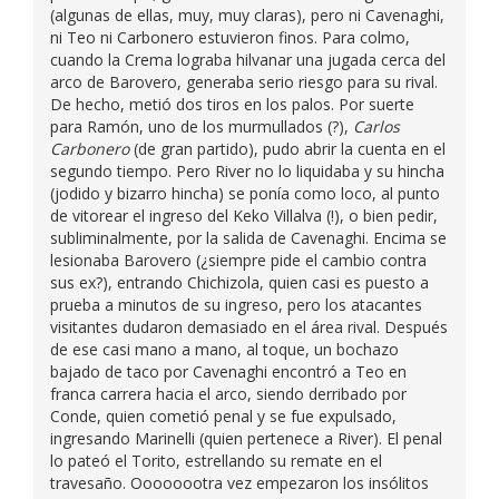
(algunas de ellas, muy, muy claras), pero ni Cavenaghi,
ni Teo ni Carbonero estuvieron finos. Para colmo,
cuando la Crema lograba hilvanar una jugada cerca del
arco de Barovero, generaba serio riesgo para su rival.
De hecho, metió dos tiros en los palos. Por suerte
para Ramón, uno de los murmullados (?),
Carlos
Carbonero
(de gran partido), pudo abrir la cuenta en el
segundo tiempo. Pero River no lo liquidaba y su hincha
(jodido y bizarro hincha) se ponía como loco, al punto
de vitorear el ingreso del Keko Villalva (!), o bien pedir,
subliminalmente, por la salida de Cavenaghi. Encima se
lesionaba Barovero (¿siempre pide el cambio contra
sus ex?), entrando Chichizola, quien casi es puesto a
prueba a minutos de su ingreso, pero los atacantes
visitantes dudaron demasiado en el área rival. Después
de ese casi mano a mano, al toque, un bochazo
bajado de taco por Cavenaghi encontró a Teo en
franca carrera hacia el arco, siendo derribado por
Conde, quien cometió penal y se fue expulsado,
ingresando Marinelli (quien pertenece a River). El penal
lo pateó el Torito, estrellando su remate en el
travesaño. Oooooootra vez empezaron los insólitos