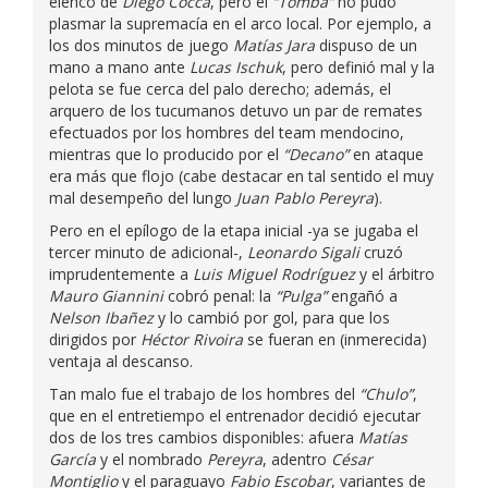
elenco de
Diego Cocca
, pero el
“Tomba”
no pudo
plasmar la supremacía en el arco local. Por ejemplo, a
los dos minutos de juego
Matías Jara
dispuso de un
mano a mano ante
Lucas Ischuk
, pero definió mal y la
pelota se fue cerca del palo derecho; además, el
arquero de los tucumanos detuvo un par de remates
efectuados por los hombres del team mendocino,
mientras que lo producido por el
“Decano”
en ataque
era más que flojo (cabe destacar en tal sentido el muy
mal desempeño del lungo
Juan Pablo Pereyra
).
Pero en el epílogo de la etapa inicial -ya se jugaba el
tercer minuto de adicional-,
Leonardo Sigali
cruzó
imprudentemente a
Luis Miguel Rodríguez
y el árbitro
Mauro Giannini
cobró penal: la
“Pulga”
engañó a
Nelson Ibañez
y lo cambió por gol, para que los
dirigidos por
Héctor Rivoira
se fueran en (inmerecida)
ventaja al descanso.
Tan malo fue el trabajo de los hombres del
“Chulo”
,
que en el entretiempo el entrenador decidió ejecutar
dos de los tres cambios disponibles: afuera
Matías
García
y el nombrado
Pereyra
, adentro
César
Montiglio
y el paraguayo
Fabio Escobar
, variantes de