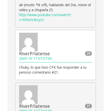
ah (modo *lé off), hablando del Die, miren el
video y a chuparla (?)
http://www.youtube.com/watch?
v=KRVmrIbojcU
RiverP/latense
26
2009-10-17 07:37:00
Chuky, lo que hizo CFK fue responder a tu
penoso comentario #21.
RiverP/latense
27
2009-10-17 07:41:00