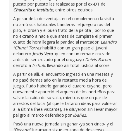
puesto por puesto las realizadas por el ex-DT de
Chacarita
e
Instituto
, entre otros equipos.
A pesar de la desventaja, en el complemento la visita
no arrió sus habituales banderas -el juego a ras del
piso, el orden y el buen trato de la pelota-, por lo que
no extrañó a nadie que antes de cumplirse el primer
cuarto de hora llegara la paridad al marcador:
Leandro
“Chino” Torres
habilitó con un gran pase al juvenil
delantero
Jesús Vera
, quien con un remate cruzado
antes de ser cruzado por el uruguayo
Deivis Barone
derrotó a
Ischuk
, llevando así total justicia al score.
A partir de allí, el encuentro ingresó en una meseta y
no pasó demasiado en la restante media hora de
juego. Pudo haberlo ganado el cuadro cuyano, pero
nuevamente apareció el arquero de los norteños para
salvar la caída de su valla, mientras que un par de
arrestos del local (al que le faltaron ideas para vulnerar
a la última línea visitante), se diluyeron sin llevar mayor
peligro al marco defendido por
Ibañez
.
Pasó una nueva jornada sin ganar -ya son cinco- y el
“Decano”
tucumano sigue en zona de descenso