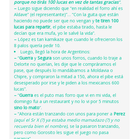
porque no tirás 100 lucas en vez de tantas gracias
“.
–
Luego sigue diciendo que “en realidad el forro ahí es
Aldave” (el representante)”… “Con la guita que están
haciendo no puede ser que no vengan y
te tiren 100
lucas para repartir
, el pibe estaba tirado, hasta le
decían que era mufa, yo le salvé la vida”.
–
López es tan kamikaze que cuando le ofrecieron los
8 palos quería pedir 10.
Luego, llegó la hora de Argentinos:
–
“
Guerra
y
Segura
son unos forros, cuando lo traje a
Delorte no querían, les dije que le compráramos el
pase, que después lo mandábamos a Moldavia o
Chipre, y compraron la mitad a 150, ahora el pibe está
desesperado por irse y le piden a los mexicanos 600
lucas”.
–
“
Guerra
es el puto mas forro que vi en mi vida, el
domingo fui a un restaurant y no lo vi por 5 minutos
sino lo mato
“.
–
“Ahora están tranzando con unos para poner a
Perez
(aquí el Sr X (?) ya estaba medio mamadazo (?) y no
recuerda bien el nombre)
, se la pasaron tranzando,
pero como Gorosito les sigue el juego no pasa
naranja”.