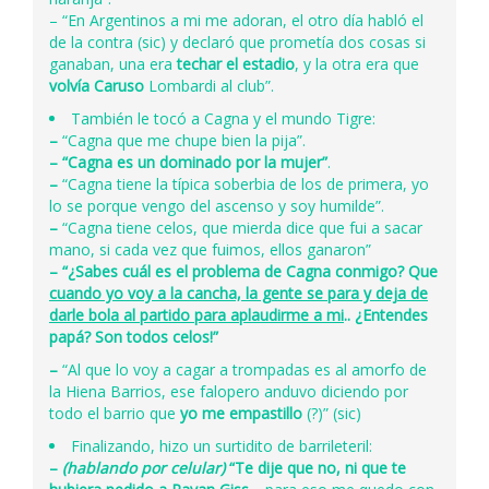
– “En Argentinos a mi me adoran, el otro día habló el
de la contra (sic) y declaró que prometía dos cosas si
ganaban, una era
techar el estadio
, y la otra era que
volvía Caruso
Lombardi al club”.
También le tocó a Cagna y el mundo Tigre:
–
“Cagna que me chupe bien la pija”.
–
“Cagna es un dominado por la mujer”
.
–
“Cagna tiene la típica soberbia de los de primera, yo
lo se porque vengo del ascenso y soy humilde”.
–
“Cagna tiene celos, que mierda dice que fui a sacar
mano, si cada vez que fuimos, ellos ganaron”
–
“¿Sabes cuál es el problema de Cagna conmigo? Que
cuando yo voy a la cancha, la gente se para y deja de
darle bola al partido
para aplaudirme a mi
.. ¿Entendes
papá? Son todos celos!”
–
“Al que lo voy a cagar a trompadas es al amorfo de
la Hiena Barrios, ese falopero anduvo diciendo por
todo el barrio que
yo me empastillo
(?)” (sic)
Finalizando, hizo un surtidito de barrileteril:
–
(hablando por celular)
“Te dije que no, ni que te