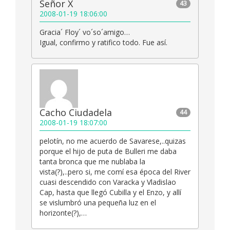
Señor X
43
2008-01-19 18:06:00
Gracia´ Floy´ vo´so´amigo…
Igual, confirmo y ratifico todo. Fue así.
Cacho Ciudadela
44
2008-01-19 18:07:00
pelotín, no me acuerdo de Savarese,..quizas
porque el hijo de puta de Bulleri me daba
tanta bronca que me nublaba la
vista(?),..pero si, me comí esa época del River
cuasi descendido con Varacka y Vladislao
Cap, hasta que llegó Cubilla y el Enzo, y allí
se vislumbró una pequeña luz en el
horizonte(?),…