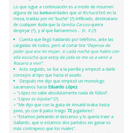
Lo que sigue a continuación es a modo de resumen
alguna de las
barba
verdades que
el Richard
tiró en la
mesa, traídas por mi “buche” (?) infiltrado, destinatario
de cualquier duda que la
familia Caruso
quiera
despejar (?), y al que llamaremos…
Sr. X (?)
:
Cuenta que llegó hablando por teléfono, ante las
cargadas de todos, pero al cortar tira
“Dejense de
joder que era mi mujer, si cada noche que hablo con
ella escucha que estoy de joda se me va a venir a
Rosario a vivir”
.
Acto seguido, se fue a la parrilla y empezó a darle
consejos al tipo que hacía el asado.
Después me dijo que empezó un monologo
sacamanos hacia
Eduardo López
:
–
“López no sabe absolutamente nada de fútbol”.
–
“López es bipolar”
(?).
–
“Me dijo que con la guita de Ansaldi tiraba hasta
junio, yo con 8 palos traigo
72
jugadores”.
–
“Estamos peleando el descenso y lo quería traer a
Gallardo, que si estamos dos partidos sin ganar es
más contrapeso que los rivales”.