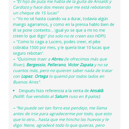
–
“El hijo de puta me habla de la guita de Ansaldi y
Cardozo y hace dos meses que me está rebotando
un cheque de 15 lucas”
–
“Yo no sé hasta cuando va a durar, todavía algún
mango agarramos, y como en la prensa hablo bien de
él se pone contento… igual yo se que a mi no me
creen lo que digo”
(no solo no te creen eso HDP!).
–
“Como lo caga a Lucero, podes creer, el pibe
cobraba 1500 por mes, y le quería tirar 10 lucas que
seguro rebotan”.
–
“Quisimos traer a
Abreu
(le ofrecimos más que
River),
Bergessio
,
Pellerano
,
Victor Zapata
y no se
cuantos más, pero no quieren saber nada de tratar
con
Lopez
.
Ortega
lo quemó por todos lados en
Buenos Aires”
.
Después hizo referencia a la venta de
Ansaldi
(NdlR: fue vendido al
Saturn
ruso en 8 palos)
:
–
“No puede ser tan forro ese pendejo, me llama
antes de irse para agradecerme por todo, que esto
que lo otro… hasta que me hincho los huevos y le
digo: Nene, agradecé todo lo que quieras, pero