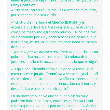
hubiera pedido a
Rayan Giss
… para eso me quedo con
Choy Gonzalez
“.
–
“No seas, caradura… si me vas a ofrecer un muerto,
por lo menos que sea zurdo”.
–
“El otro día me llama el
Checho (Batista)
y le
aconsejé que llevara a Ansaldi al sub-23, le di varios
consejos más y me agradeció mucho… A los dos días
sale hablando por TV y declara todas las cosas que le
marqué yo, mi mujer que no entiende nada se meaba
de la risa”.
–
(tono súper despectivo on)
: “Pero si el Checho es un
pobre muchacho… es como que Maradona dirija los
juveniles… es lo mismo… vos entendes lo que te digo”.
–
“Ojalá con
Elizondo
cambie un poco la cosa, igual
mientras esté
Jorgito (Romo)
va a ser todo igual… Si él
es testaferro de Grondona de la fábrica impresionante
esa que tiene por camino de cintura, labura 3 horas y
después hace todo lo que dice Julio”
En un momento, se ve que se quedó sin saliva y
pudieron hablar los otros, entonces el
Pelusa Urruti
cuenta que estuvo en el partido homenaje a la
Araña