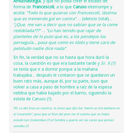
Amuchastegui
, y que no podía creer el estado de
forma de
Francescoli
, a lo que
Caruso
interrumpe y
acota:
“Todo lo que quieras con Francescoli, lástima
que es tremendo gol en contra”
… (silencio total)…
“¿Que, me van a decir que no sabían que se la come
redoblada???”
…
“Lo han tenido que rajar de
planteles de lo puto que es, a los pendejos los
perseguía… pasa que como es ídolo y tiene cara de
pelotudo nadie dice nada”
.
En fin, la verdad que no se hasta que hora duró la
cosa, la cuestión es que era bastante tarde y
Sr. X (?)
se tenía que ir a dormir porque a la mañana
trabajaba… después le contaron que se quedaron un
buen rato más, aunque él, por su parte, tuvo que
volver a casa a paso de hombre a raíz de la espesa
neblina que había bajado por el barrio, siguiendo la
estela de Caruso (?).
PD: Lo del Enzo es mentira, lo único que dijo fue “metió un tiro bárbaro en
el travesaño”, pasa que al final del post me di cuenta que no había
estado tan tirabombas (?) el hombre y quería ver las caras que ponían
ustedes (?)