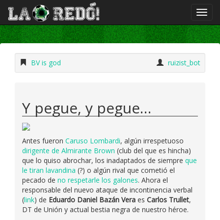
BV is god
ruizist_bot
Y pegue, y pegue…
Antes fueron
Caruso Lombardi
, algún irrespetuoso
dirigente de Almirante Brown
(club del que es hincha)
que lo quiso abrochar, los inadaptados de siempre
que
le tiran lavandina
(?) o algún rival que cometió el
pecado de
no respetarle los galones
. Ahora el
responsable del nuevo ataque de incontinencia verbal
(
link
) de
Eduardo Daniel Bazán Vera
es
Carlos Trullet
,
DT de Unión y actual bestia negra de nuestro héroe.