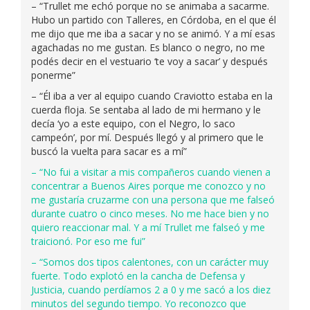
– “Trullet me echó porque no se animaba a sacarme.
Hubo un partido con Talleres, en Córdoba, en el que él
me dijo que me iba a sacar y no se animó. Y a mí esas
agachadas no me gustan. Es blanco o negro, no me
podés decir en el vestuario ‘te voy a sacar’ y después
ponerme”
– “Él iba a ver al equipo cuando Craviotto estaba en la
cuerda floja. Se sentaba al lado de mi hermano y le
decía ‘yo a este equipo, con el Negro, lo saco
campeón’, por mí. Después llegó y al primero que le
buscó la vuelta para sacar es a mí”
– “No fui a visitar a mis compañeros cuando vienen a
concentrar a Buenos Aires porque me conozco y no
me gustaría cruzarme con una persona que me falseó
durante cuatro o cinco meses. No me hace bien y no
quiero reaccionar mal. Y a mí Trullet me falseó y me
traicionó. Por eso me fui”
– “Somos dos tipos calentones, con un carácter muy
fuerte. Todo explotó en la cancha de Defensa y
Justicia, cuando perdíamos 2 a 0 y me sacó a los diez
minutos del segundo tiempo. Yo reconozco que