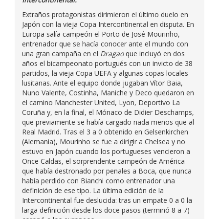
Extraños protagonistas dirimieron el último duelo en
Japón con la vieja Copa Intercontinental en disputa. En
Europa salía campeón el Porto de José Mourinho,
entrenador que se hacía conocer ante el mundo con
una gran campaña en el
Dragao
que incluyó en dos
años el bicampeonato portugués con un invicto de 38
partidos, la vieja Copa UEFA y algunas copas locales
lusitanas. Ante el equipo donde jugaban Vítor Baia,
Nuno Valente, Costinha, Maniche y Deco quedaron en
el camino Manchester United, Lyon, Deportivo La
Coruña y, en la final, el Mónaco de Didier Deschamps,
que previamente se había cargado nada menos que al
Real Madrid. Tras el 3 a 0 obtenido en Gelsenkirchen
(Alemania), Mourinho se fue a dirigir a Chelsea y no
estuvo en Japón cuando los portugueses vencieron a
Once Caldas, el sorprendente campeón de América
que había destronado por penales a Boca, que nunca
había perdido con Bianchi como entrenador una
definición de ese tipo. La última edición de la
Intercontinental fue deslucida: tras un empate 0 a 0 la
larga definición desde los doce pasos (terminó 8 a 7)