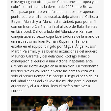
e Inzaghi) ganó otra Liga de Campeones europea y se
cobró con intereses la derrota de 2003 ante Boca.
Tras pasar primero en la fase de grupos por apenas un
punto sobre el Lille, su escolta, dejó afuera al Celtic, al
Bayern Munich y al Manchester United, para poner fin
con un triunfo 2 a 1 en la final al ciclo de Rafa Benítez
en Liverpool. Del otro lado del Atlántico el Xeneize
conquistaba su sexta copa Libertadores de la mano de
un inspiradísimo Juan Román Riquelme. También
estaba en el equipo (dirigido por Miguel Ángel Russo)
Martín Palermo, y las buenas actuaciones del arquero
Mauricio Caranta y del delantero Rodrigo Palacio
condujeron al equipo a una victoria inapelable ante
Gremio de Porto Alegre en la definición. En Yokohama
los dos rivales volvieron a verse las caras y esta vez
solo el primer tiempo fue parejo. Luego el peso de las
individualidades del
Diavolo
fue mucho para el equipo
argentino y el 4 a 2 final llevó el trofeo otra vez a
Europa.