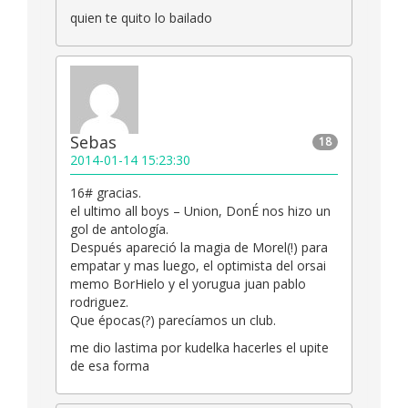
quien te quito lo bailado
Sebas
18
2014-01-14 15:23:30
16# gracias.
el ultimo all boys – Union, DonÉ nos hizo un
gol de antología.
Después apareció la magia de Morel(!) para
empatar y mas luego, el optimista del orsai
memo BorHielo y el yorugua juan pablo
rodriguez.
Que épocas(?) parecíamos un club.
me dio lastima por kudelka hacerles el upite
de esa forma