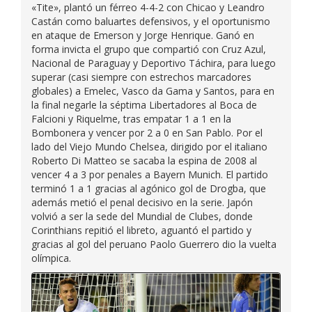
«Tite», plantó un férreo 4-4-2 con Chicao y Leandro
Castán como baluartes defensivos, y el oportunismo
en ataque de Emerson y Jorge Henrique. Ganó en
forma invicta el grupo que compartió con Cruz Azul,
Nacional de Paraguay y Deportivo Táchira, para luego
superar (casi siempre con estrechos marcadores
globales) a Emelec, Vasco da Gama y Santos, para en
la final negarle la séptima Libertadores al Boca de
Falcioni y Riquelme, tras empatar 1 a 1 en la
Bombonera y vencer por 2 a 0 en San Pablo. Por el
lado del Viejo Mundo Chelsea, dirigido por el italiano
Roberto Di Matteo se sacaba la espina de 2008 al
vencer 4 a 3 por penales a Bayern Munich. El partido
terminó 1 a 1 gracias al agónico gol de Drogba, que
además metió el penal decisivo en la serie. Japón
volvió a ser la sede del Mundial de Clubes, donde
Corinthians repitió el libreto, aguantó el partido y
gracias al gol del peruano Paolo Guerrero dio la vuelta
olímpica.