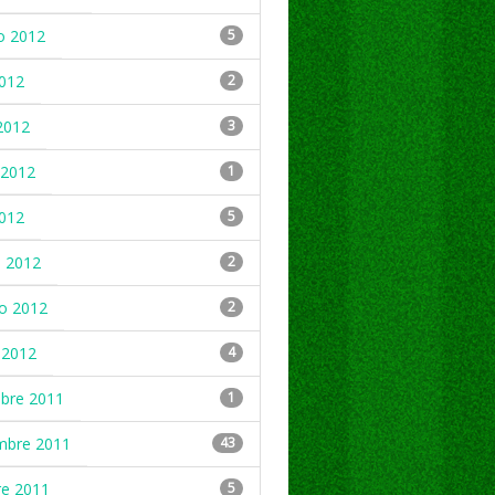
o 2012
5
2012
2
2012
3
2012
1
2012
5
 2012
2
ro 2012
2
 2012
4
mbre 2011
1
mbre 2011
43
re 2011
5