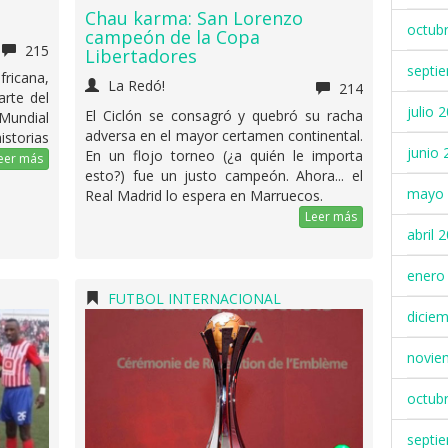
Chau karma: San Lorenzo
octub
campeón de la Copa
215
Libertadores
septi
fricana,
La Redó!
214
arte del
julio 
El Ciclón se consagró y quebró su racha
 Mundial
adversa en el mayor certamen continental.
torias
junio 
En un flojo torneo (¿a quién le importa
eer más
esto?) fue un justo campeón. Ahora... el
mayo 
Real Madrid lo espera en Marruecos.
Leer más
abril 
enero
FUTBOL INTERNACIONAL
dicie
novie
octub
septi