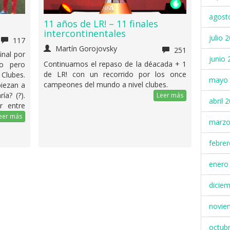
agost
11 años de LR! – 11 finales
intercontinentales
julio 
117
Martín Gorojovsky
251
inal por
junio 
Continuamos el repaso de la déacada + 1
do pero
de LR! con un recorrido por los once
 Clubes.
mayo 
campeones del mundo a nivel clubes.
piezan a
ía? (?).
Leer más
abril 
r entre
eer más
marzo
febre
enero
dicie
novie
octub