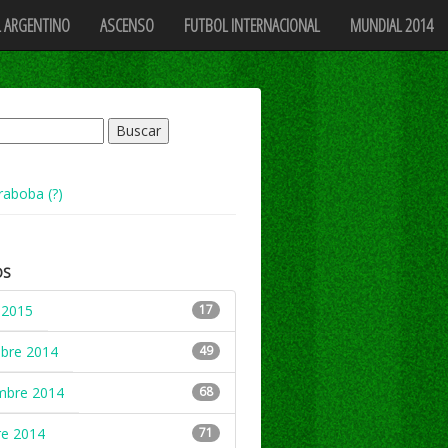
 ARGENTINO
ASCENSO
FUTBOL INTERNACIONAL
MUNDIAL 2014
raboba (?)
OS
 2015
17
mbre 2014
49
mbre 2014
68
re 2014
71