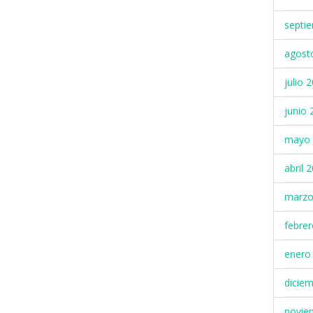
septi
agost
julio 
junio 
mayo 
abril 
marzo
febre
enero
dicie
novie