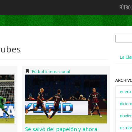
FÚTBOL
Buscar:
lubes
La Cla
Fútbol Internacional
ARCHIV
enero
dicie
novie
octub
Se salvó del papelón y ahora