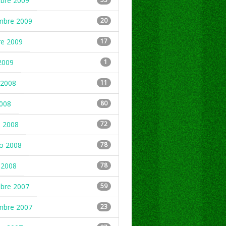
mbre 2009
mbre 2009
20
re 2009
17
2009
1
2008
11
2008
80
 2008
72
ro 2008
78
 2008
78
mbre 2007
59
mbre 2007
23