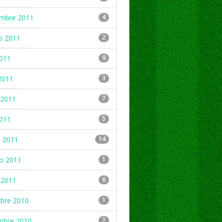
embre 2011
4
o 2011
2
2011
9
2011
3
2011
7
2011
5
 2011
14
ro 2011
1
 2011
6
mbre 2010
1
mbre 2010
7