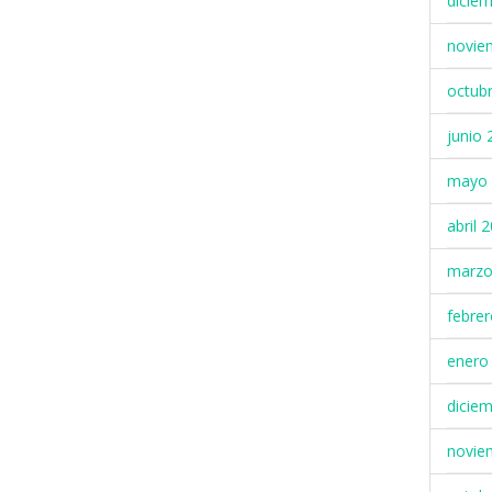
dicie
novie
octub
junio 
mayo 
abril 
marzo
febre
enero
dicie
novie