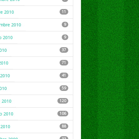
re 2010
11
embre 2010
9
o 2010
9
2010
37
2010
71
2010
41
2010
59
 2010
120
ro 2010
106
 2010
88
33