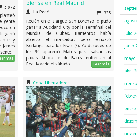
piensa en Real Madrid
5.872
septi
La Redó!
335
lanteó
agost
Recién en el alargue San Lorenzo le pudo
eligente
ganar a Auckland City por la semifinal del
ivocó en
julio 
Mundial de Clubes. Barrientos había
 le ganó
abierto el marcador, pero empató
 Ramos y
Berlanga para los kiwis (?). Ya después de
junio 
y James
los 90 apareció Matos para salvar las
sente.
papas. Ahora los de Bauza enfrentan al
mayo 
eer más
Real Madrid el sábado.
Leer más
abril 
Copa Libertadores
marzo
febre
enero
dicie
novie