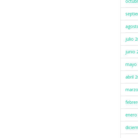
octub
septi
agost
julio 
junio 
mayo 
abril 
marzo
febre
enero
dicie