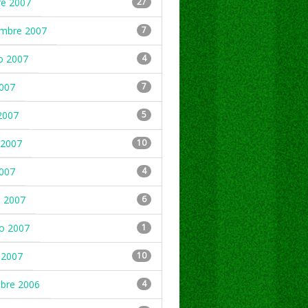
re 2007
27
embre 2007
7
o 2007
4
2007
7
2007
5
2007
10
2007
4
 2007
6
ro 2007
1
 2007
10
mbre 2006
4