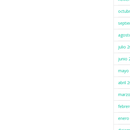
octub
septi
agost
julio 
junio 
mayo 
abril 
marzo
febre
enero