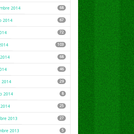
embre 2014
68
o 2014
67
2014
72
2014
103
2014
68
2014
46
 2014
29
ro 2014
8
 2014
25
mbre 2013
27
mbre 2013
5