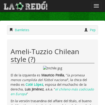
Barriletes
Pep
Ameli-Tuzzio Chilean
style (?)
El de la izquierda es
Mauricio Pinilla
, “
la promesa
menos cumplida del fútbol nacional
“, la chica del
medio es
Coté López
, esposa del muchacho de la
derecha,
Luis Jiménez
, a.k.a. “
el chileno más codiciado
en Europa
”
En la versión trasandina del affaire del título, el bueno