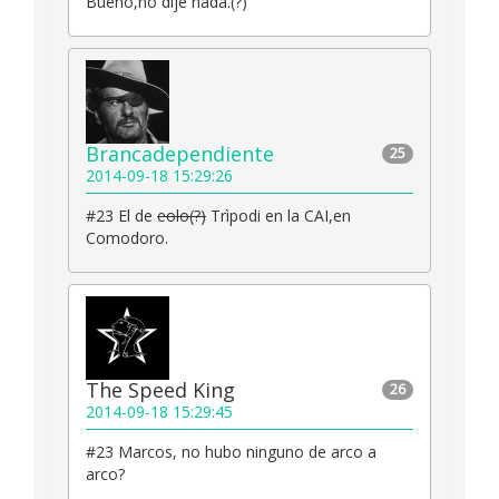
Bueno,no dije nada.(?)
Brancadependiente
25
2014-09-18 15:29:26
#23 El de
eolo(?)
Trìpodi en la CAI,en
Comodoro.
The Speed King
26
2014-09-18 15:29:45
#23 Marcos, no hubo ninguno de arco a
arco?