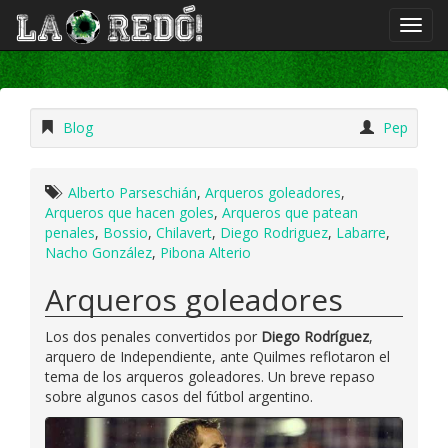
Blog
Pep
Alberto Parseschián
,
Arqueros goleadores
,
Arqueros que hacen goles
,
Arqueros que patean
penales
,
Bossio
,
Chilavert
,
Diego Rodriguez
,
Labarre
,
Nacho González
,
Pibona Alterio
Arqueros goleadores
Los dos penales convertidos por
Diego Rodríguez
,
arquero de Independiente, ante Quilmes reflotaron el
tema de los arqueros goleadores. Un breve repaso
sobre algunos casos del fútbol argentino.