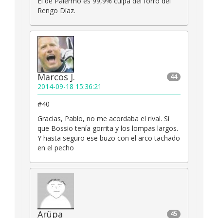
El de Palermo es 99,9% culpa del forro del
Rengo Díaz.
Marcos J.
44
2014-09-18 15:36:21
#40
Gracias, Pablo, no me acordaba el rival. Sí
que Bossio tenía gorrita y los lompas largos.
Y hasta seguro ese buzo con el arco tachado
en el pecho
Arüpa
45