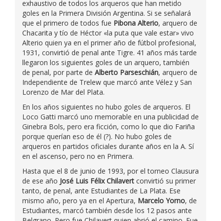
exhaustivo de todos los arqueros que han metido
goles en la Primera División Argentina. Si se señalará
que el primero de todos fue
Pibona Alterio
, arquero de
Chacarita y tío de Héctor «la puta que vale estar» vivo
Alterio quien ya en el primer año de fútbol profesional,
1931, convirtió de penal ante Tigre. 41 años más tarde
llegaron los siguientes goles de un arquero, también
de penal, por parte de
Alberto Parseschián
, arquero de
Independiente de Trelew que marcó ante Vélez y San
Lorenzo de Mar del Plata.
En los años siguientes no hubo goles de arqueros. El
Loco Gatti marcó uno memorable en una publicidad de
Ginebra Bols, pero era ficción, como lo que dio Fariña
porque querían eso de él (?). No hubo goles de
arqueros en partidos oficiales durante años en la A. Sí
en el ascenso, pero no en Primera.
Hasta que el 8 de junio de 1993, por el torneo Clausura
de ese año
José Luis Félix Chilavert
convirtió su primer
tanto, de penal, ante Estudiantes de La Plata. Ese
mismo año, pero ya en el Apertura,
Marcelo Yorno
, de
Estudiantes, marcó también desde los 12 pasos ante
Belgrano. Pero fue Chilavert quien abrió el camino. Fue