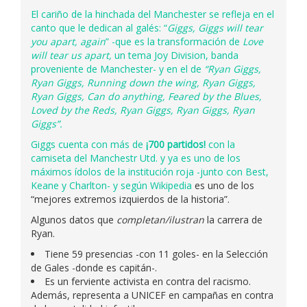
El cariño de la hinchada del Manchester se refleja en el
canto que le dedican al galés: “
Giggs, Giggs will tear
you apart, again
” -que es la transformación de
Love
will tear us apart,
un tema Joy Division, banda
proveniente de Manchester- y en el de
“Ryan Giggs,
Ryan Giggs, Running down the wing, Ryan Giggs,
Ryan Giggs, Can do anything, Feared by the Blues,
Loved by the Reds, Ryan Giggs, Ryan Giggs, Ryan
Giggs”.
Giggs cuenta con más de
¡700 partidos!
con la
camiseta del Manchestr Utd. y ya es uno de los
máximos ídolos de la institución roja -junto con Best,
Keane y Charlton- y según
Wikipedia
es uno de los
“mejores extremos izquierdos de la historia”.
Algunos datos que
completan/ilustran
la carrera de
Ryan.
Tiene 59 presencias -con 11 goles- en la Selección
de Gales -donde es capitán-.
Es un ferviente activista en contra del racismo.
Además, representa a UNICEF en campañas en contra