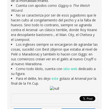
de la mortalidad infantil.
Cuenta con apodos como
Giggsy
o
The Welsh
Wizard
.
No se caracteriza por ser de esos jugadores que le
hacen culto al congelamiento del pecho y a la falta de
huevos. Sino todo lo contrario, siempre se agranda
contra el Arsenal -un clásico terrible, donde Roy Keane
era desopilante bastonero-, el Man. City, el Chelsea y
el Liverpool.
Los ingleses siempre se encargaron de agrandar las
cosas, sucedió con Best (dijeron que estaba al nivel de
Pelé o Maradona) y también lo hacen con Giggs: en
sus comienzos creían ver en el galés al nuevo Cruyff o
al nuevo Maradona.
Como todo ídolo, cuenta con
sitio web
dedicado a
su figura.
Para el delite, les dejo
este
golazo al Arsenal por la
final de la FA Cup.