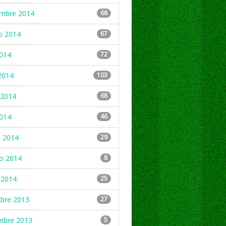
embre 2014
68
o 2014
67
2014
72
2014
103
2014
68
2014
46
 2014
29
ro 2014
8
 2014
25
mbre 2013
27
mbre 2013
5