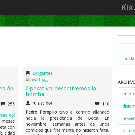
FÚTBOL
Buscar:
La Cla
Dirigentes
ARCHIV
esión
Operativo: desactivemos la
bomba
enero
ruizist_bot
255
110
dicie
Pedro Pompilio
tuvo el camino allanado
itad del
hacia la presidencia de Boca. En
novie
s meses
noviembre, semanas antes de unos
seta con
comicios que finalmente no hicieron falta,
octub
blicidad