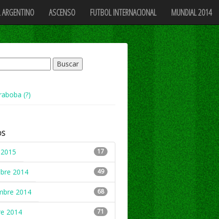
 ARGENTINO
ASCENSO
FUTBOL INTERNACIONAL
MUNDIAL 2014
raboba (?)
OS
 2015
17
mbre 2014
49
mbre 2014
68
re 2014
71