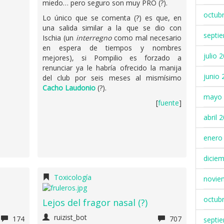
miedo… pero seguro son muy PRO (?).
octub
Lo único que se comenta (?) es que, en
una salida similar a la que se dio con
septi
Ischia (un
interregno
como mal necesario
en espera de tiempos y nombres
julio 
mejores), si Pompilio es forzado a
renunciar ya le habría ofrecido la manija
junio 
del club por seis meses al mismísimo
Cacho Laudonio
(?).
mayo 
[
fuente
]
abril 
enero
dicie
Toxicología
novie
octub
Lejos del fragor nasal (?)
ruizist_bot
174
707
septi