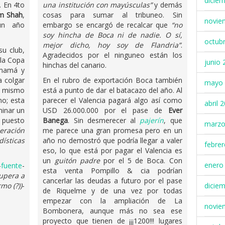
dicie
 En 4to
una institución con mayúsculas”
y demás
m Shah
,
cosas para sumar al tribuneo. Sin
novie
un año
embargo se encargó de recalcar que
“no
soy hincha de Boca ni de nadie. O sí,
octub
mejor dicho, hoy soy de Flandria”
.
u club,
Agradecidos por el ninguneo están los
 la Copa
junio 
hinchas del canario.
 mamá y
a colgar
En el rubro de exportación Boca también
mayo 
al mismo
está a punto de dar el batacazo del año. Al
mo; esta
parecer el Valencia pagará algo así como
abril 
lminar un
USD 26.000.000 por el pase de
Ever
 puesto
Banega
. Sin desmerecer al
pajerín
, que
marzo
eración
me parece una gran promesa pero en un
dísticas
año no demostró que podría llegar a valer
febre
eso, lo que está por pagar el Valencia es
un
guitón padre
por el 5 de Boca. Con
enero
-
fuente
-
esta venta Pompillo & cia podrían
supera a
cancerlar las deudas a futuro por el pase
dicie
mo (?))
-
de Riquelme y de una vez por todas
empezar con la ampliación de La
novie
Bombonera, aunque más no sea ese
proyecto que tienen de ¡¡¡1200!!! lugares