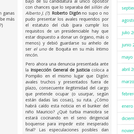
bajó de su candidatura al único opositor
con chances que lo separaba del
sillón de
septi
n ganas
Alberto J. (?)
.
Roberto Digón
no supo o no
pibe más
pudo presentar los avales requeridos por
agost
?)
el estatuto del club (para cumplir los
requisitos de un presidenciable hay que
julio 
estar dispuesto a donar un órgano, más o
menos) y debió guardarse su anhelo de
junio 
ser
el uno
de Boquita en su más íntimo
rincón.
mayo 
Pero ahora una denuncia presentada ante
abril 
la
Inspección General de Justicia
coloca a
Pompilio en el mismo lugar que Digón:
marzo
avales truchos y presentados fuera de
plazo, consecuente ilegitimidad del cargo
febre
que pretende ocupar (o usurpar, según
están dadas las cosas), su ruta. ¿Cómo
habrá caído esta noticia en el bunker del
enero
niño Mauricio? ¿Qué turbia maniobra se
estará cocinando en el seno dirigencial
dicie
boquense para impedir este inesperado
final? Las especulaciones posibles dan
novie