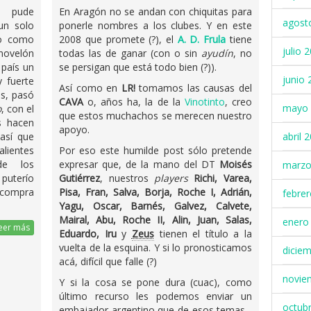
e pude
En Aragón no se andan con chiquitas para
agost
un solo
ponerle nombres a los clubes. Y en este
do como
2008 que promete (?), el
A. D. Frula
tiene
julio 
 novelón
todas las de ganar (con o sin
ayudín
, no
 país un
se persigan que está todo bien (?)).
junio 
 fuerte
Así como en
LR!
tomamos las causas del
es, pasó
CAVA
o, años ha, la de la
Vinotinto
, creo
mayo 
o
, con el
que estos muchachos se merecen nuestro
s hacen
apoyo.
abril 
así que
alientes
Por eso este humilde post sólo pretende
de los
expresar que, de la mano del DT
Moisés
marzo
 puterío
Gutiérrez
, nuestros
players
Richi, Varea,
a compra
Pisa, Fran, Salva, Borja, Roche I, Adrián,
febre
Yagu, Oscar, Barnés, Galvez, Calvete,
Mairal, Abu, Roche II, Alin, Juan, Salas,
enero
eer más
Eduardo, Iru
y
Zeus
tienen el título a la
vuelta de la esquina. Y si lo pronosticamos
dicie
acá, difícil que falle (?)
novie
Y si la cosa se pone dura (cuac), como
último recurso les podemos enviar un
octub
embajador argentino que de esos temas -