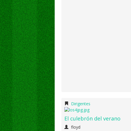
Dirigentes
El culebrón del verano
floyd