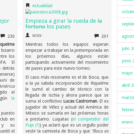
Actualidad
octub
ejor
Empieza a girar la rueda de
la
septi
fortuna
los pases
xcos-
agost
230
201
iquelme
Mientras todos los equipos esperan
julio 
bizarro
empezar a trabajar en la pretemporada en
tre los
los próximos días, algunos están
junio 
FA. El
participando activamente del movimiento
 detrás
de pases para este nuevo torneo.
mayo 
enerse)
El caso más resonante es el de Boca, que
shi
de
a la ya sabida incorporación de Riquelme
abril 
América
le sumó el cambio de técnico con la
gido el
llegada de Ischia y ahora parece que se
marzo
según
la
suma el conflictivo
Lucas Castroman
. El ex
jugador de Vélez y actual del América de
febre
 puesto
México se sumaría en las próximas horas
club en
a prestamo. Luquitas (
el competidor del
enero
s y su
Pupi (?)
) ya aclaró que es un orgullo poder
quedó el
vestir la camiseta de Boca y que
“Boca es