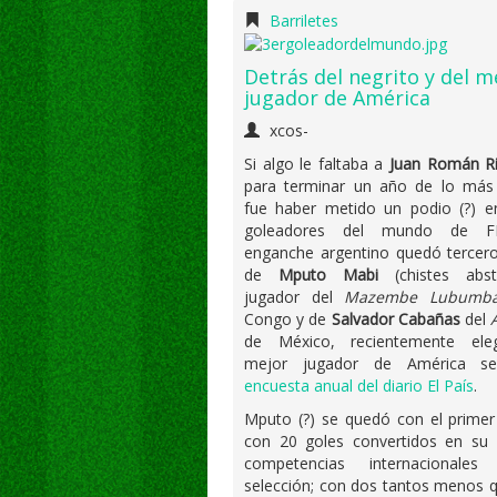
Barriletes
Detrás del negrito y del m
jugador de América
xcos-
Si algo le faltaba a
Juan Román R
para terminar un año de lo más 
fue haber metido un podio (?) en
goleadores del mundo de FI
enganche argentino quedó tercero
de
Mputo Mabi
(chistes abst
jugador del
Mazembe Lubumba
Congo y de
Salvador Cabañas
del
de México, recientemente ele
mejor jugador de América 
encuesta anual del diario El País
.
Mputo (?) se quedó con el primer
con 20 goles convertidos en su 
competencias internacionale
selección; con dos tantos menos 