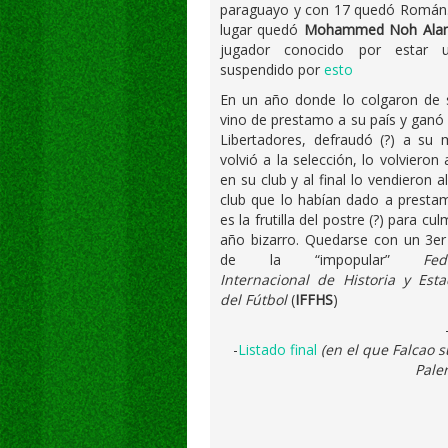
paraguayo y con 17 quedó Román.
lugar quedó
Mohammed Noh Ala
jugador conocido por estar 
suspendido por
esto
En un año donde lo colgaron de s
vino de prestamo a su país y ganó
Libertadores, defraudó (?) a su
volvió a la selección, lo volvieron 
en su club y al final lo vendieron 
club que lo habían dado a presta
es la frutilla del postre (?) para cu
año bizarro. Quedarse con un 3er
de la “impopular”
Fed
Internacional de Historia y Esta
del Fútbol
(
IFFHS
)
-
Listado final
(en el que Falcao 
Paler