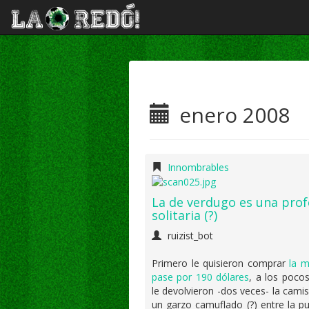
enero 2008
Innombrables
La de verdugo es una prof
solitaria (?)
ruizist_bot
Primero le quisieron comprar
la m
pase por 190 dólares
, a los poco
le devolvieron -dos veces- la cami
un garzo camuflado (?) entre la pu