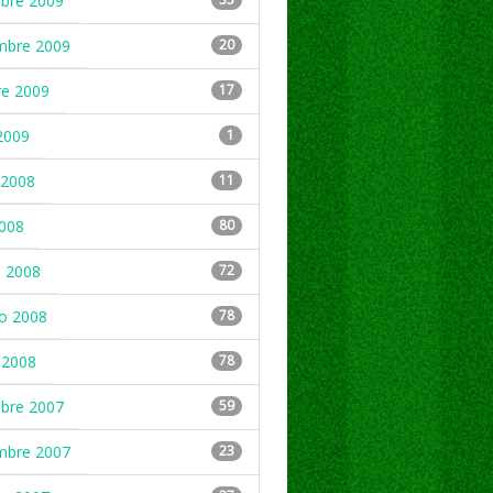
mbre 2009
mbre 2009
20
re 2009
17
2009
1
2008
11
2008
80
 2008
72
ro 2008
78
 2008
78
mbre 2007
59
mbre 2007
23