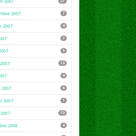
re 2007
27
embre 2007
7
o 2007
4
2007
7
2007
5
2007
10
2007
4
 2007
6
ro 2007
1
 2007
10
mbre 2006
4