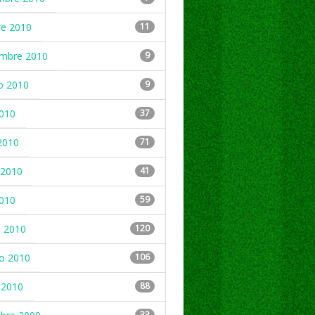
re 2010
11
embre 2010
9
o 2010
9
2010
37
2010
71
2010
41
2010
59
 2010
120
ro 2010
106
 2010
88
33