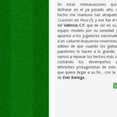
En estas minivacaciones qu
disfrutar en el ya pasado año, 
hecho me mantuvo tan atrapa
Cuestión de Peso (?)
, y ese fue el
del
Valencia C.F
, que de ser en su
equipo modelo por su seriedad y
apuesta a los jugadores nacional
a un
cabaret-boquense-noventos
aditivo de que cuando los gaita
papelones lo hacen a lo grande, 
vamos a repasar los hechos más s
contando los desempeños 
diferentes protagonistas de este
que quiere llegar a su fin… con l
de
Ever Banega
…
L