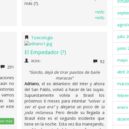
octub
más (?).
+info
septi
+info
agost
julio 
Toxicología
junio 
El Empedador (?)
mayo 
xcos-
92
291
abril 
“Gordo, dejá de tirar pasitos de baile
paciones
maracas”
 aún no
marzo
Adriano
, el ex delantero del Inter y ahora
storias
del San Pablo, volvió a hacer de las suyas.
ón vamos
Supuestamente volvía a Brasil los
febre
as las
próximos 6 meses para intentar
“volver a
eer este
ser el que era”
y alejarse un poco de
la
enero
joda milanesa
. Pero desde su llegada a
Brasil éste es el segundo incidente que
dicie
eer más
tiene en la noche. Esta vez iba manejando,