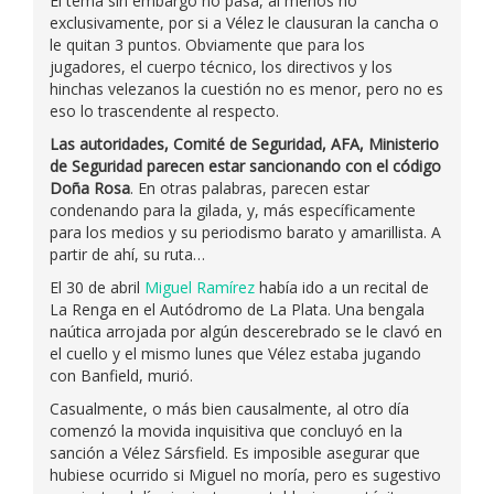
El tema sin embargo no pasa, al menos no
exclusivamente, por si a Vélez le clausuran la cancha o
le quitan 3 puntos. Obviamente que para los
jugadores, el cuerpo técnico, los directivos y los
hinchas velezanos la cuestión no es menor, pero no es
eso lo trascendente al respecto.
Las autoridades, Comité de Seguridad, AFA, Ministerio
de Seguridad parecen estar sancionando con el código
Doña Rosa
. En otras palabras, parecen estar
condenando para la gilada, y, más específicamente
para los medios y su periodismo barato y amarillista. A
partir de ahí, su ruta…
El 30 de abril
Miguel Ramírez
había ido a un recital de
La Renga en el Autódromo de La Plata. Una bengala
naútica arrojada por algún descerebrado se le clavó en
el cuello y el mismo lunes que Vélez estaba jugando
con Banfield, murió.
Casualmente, o más bien causalmente, al otro día
comenzó la movida inquisitiva que concluyó en la
sanción a Vélez Sársfield. Es imposible asegurar que
hubiese ocurrido si Miguel no moría, pero es sugestivo