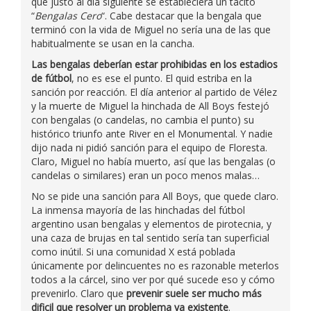
que justo al día siguiente se estableciera un tácito
“
Bengalas Cero
“. Cabe destacar que la bengala que
terminó con la vida de Miguel no sería una de las que
habitualmente se usan en la cancha.
Las bengalas deberían estar prohibidas en los estadios
de fútbol
, no es ese el punto. El quid estriba en la
sanción por reacción. El día anterior al partido de Vélez
y la muerte de Miguel la hinchada de All Boys festejó
con bengalas (o candelas, no cambia el punto) su
histórico triunfo ante River en el Monumental. Y nadie
dijo nada ni pidió sanción para el equipo de Floresta.
Claro, Miguel no había muerto, así que las bengalas (o
candelas o similares) eran un poco menos malas…
No se pide una sanción para All Boys, que quede claro.
La inmensa mayoría de las hinchadas del fútbol
argentino usan bengalas y elementos de pirotecnia, y
una caza de brujas en tal sentido sería tan superficial
como inútil. Si una comunidad X está poblada
únicamente por delincuentes no es razonable meterlos
todos a la cárcel, sino ver por qué sucede eso y cómo
prevenirlo. Claro que
prevenir suele ser mucho más
dificil que resolver un problema ya existente
.