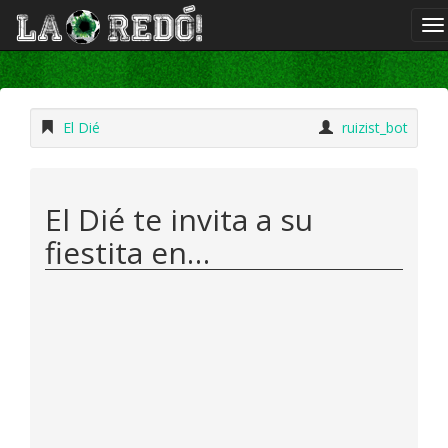
El Dié
ruizist_bot
El Dié te invita a su
fiestita en…