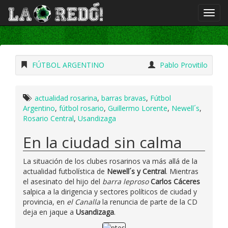
FÚTBOL ARGENTINO
Pablo Provitilo
actualidad rosarina
,
barras bravas
,
Fútbol
Argentino
,
fútbol rosario
,
Guillermo Lorente
,
Newell´s
,
Rosario Central
,
Usandizaga
En la ciudad sin calma
La situación de los clubes rosarinos va más allá de la
actualidad futbolística de
Newell´s y Central
. Mientras
el asesinato del hijo del
barra leproso
Carlos Cáceres
salpica a la dirigencia y sectores políticos de ciudad y
provincia, en
el Canalla
la renuncia de parte de la CD
deja en jaque a
Usandizaga
.