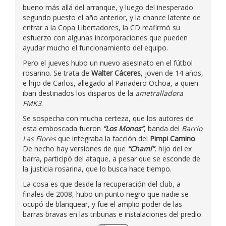
bueno más allá del arranque, y luego del inesperado
segundo puesto el año anterior, y la chance latente de
entrar a la Copa Libertadores, la CD reafirmó su
esfuerzo con algunas incorporaciones que pueden
ayudar mucho el funcionamiento del equipo.
Pero el jueves hubo un nuevo asesinato en el fútbol
rosarino. Se trata de
Walter Cáceres
, joven de 14 años,
e hijo de Carlos, allegado al Panadero Ochoa, a quien
iban destinados los disparos de la
ametralladora
FMK3
.
Se sospecha con mucha certeza, que los autores de
esta emboscada fueron
“Los Monos”
, banda del
Barrio
Las Flores
que integraba la facción del
Pimpi Camino
.
De hecho hay versiones de que
“Chamí”
, hijo del ex
barra, participó del ataque, a pesar que se esconde de
la justicia rosarina, que lo busca hace tiempo.
La cosa es que desde la recuperación del club, a
finales de 2008, hubo un punto negro que nadie se
ocupó de blanquear, y fue el amplio poder de las
barras bravas en las tribunas e instalaciones del predio.