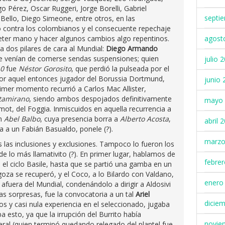
Pérez, Oscar Ruggeri, Jorge Borelli, Gabriel
septi
ello, Diego Simeone, entre otros, en las
o contra los colombianos y el consecuente repechaje
meter mano y hacer algunos cambios algo repentinos.
agost
 dos pilares de cara al Mundial:
Diego Armando
ue venían de comerse sendas suspensiones; quien
julio 
0
fue
Néstor Gorosito
, que perdió la pulseada por el
por aquel entonces jugador del Borussia Dortmund,
junio 
imer momento recurrió a Carlos Mac Allister,
ltamirano
, siendo ambos despojados definitivamente
mayo 
mot, del Foggia. Inmiscuidos en aquella recurrencia a
en
Abel Balbo
, cuya presencia borra a
Alberto Acosta
,
abril 
a a un Fabián Basualdo, ponele (?).
marzo
las inclusiones y exclusiones. Tampoco lo fueron los
e lo más llamativito (?). En primer lugar, hablamos de
febre
en el ciclo Basile, hasta que se partió una gamba en un
agoza se recuperó, y el Coco, a lo Bilardo con Valdano,
enero
afuera del Mundial, condenándolo a dirigir a Aldosivi
ndas sorpresas, fue la convocatoria a un tal
Ariel
dicie
os y casi nula experiencia en el seleccionado, jugaba
 esto, ya que la irrupción del Burrito había
novie
ral (quien terminó quedando relegado del plantel fue