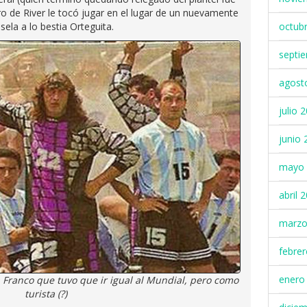
tro de River le tocó jugar en el lugar de un nuevamente
la a lo bestia Orteguita.
octub
septi
agost
julio 
junio 
mayo 
abril 
marzo
febre
enero
 Franco que tuvo que ir igual al Mundial, pero como
turista (?)