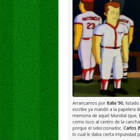
Arrancamos por
Italia ’90
, listad
escribe ya mandó a la papelera d
memoria de aquel Mundial (que, 
como loco al centro de la cancha
porque el seleccionador,
Carlos B
lo cual le daba cierta impunidad p