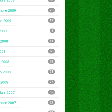
mbre 2009
mbre 2009
20
re 2009
17
2009
1
2008
11
2008
80
 2008
72
ro 2008
78
 2008
78
mbre 2007
59
mbre 2007
23