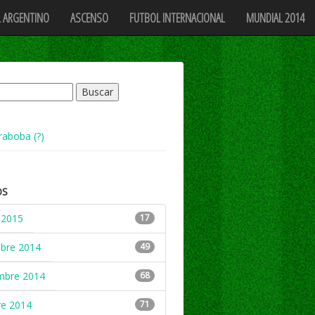
 ARGENTINO
ASCENSO
FUTBOL INTERNACIONAL
MUNDIAL 2014
raboba (?)
OS
 2015
17
mbre 2014
49
mbre 2014
68
re 2014
71