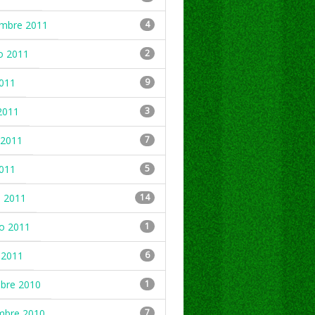
embre 2011
4
o 2011
2
2011
9
2011
3
2011
7
2011
5
 2011
14
ro 2011
1
 2011
6
mbre 2010
1
mbre 2010
7