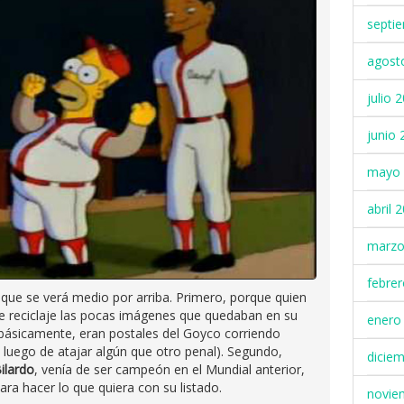
septi
agost
julio 
junio 
mayo 
abril 
marzo
febre
o que se verá medio por arriba. Primero, porque quien
e reciclaje las pocas imágenes que quedaban en su
enero
básicamente, eran postales del Goyco corriendo
 luego de atajar algún que otro penal). Segundo,
dicie
ilardo
, venía de ser campeón en el Mundial anterior,
ara hacer lo que quiera con su listado.
novie