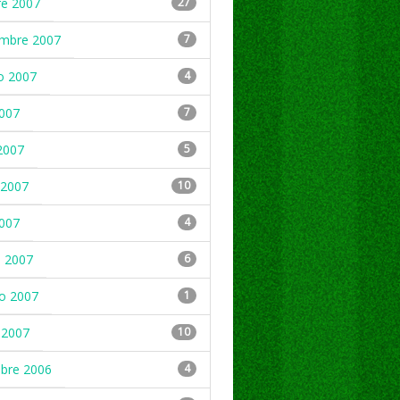
re 2007
27
embre 2007
7
o 2007
4
2007
7
2007
5
2007
10
2007
4
 2007
6
ro 2007
1
 2007
10
mbre 2006
4