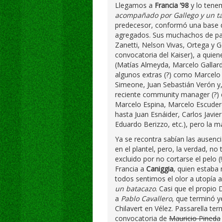
Llegamos a
Francia ’98
y lo ten
acompañado por Gallego y un ta
predecesor, conformó una base d
agregados. Sus muchachos de part
Zanetti, Nelson Vivas, Ortega y 
convocatoria del Kaiser), a quie
(Matías Almeyda, Marcelo Gallard
algunos extras (?) como Marcelo 
Simeone, Juan Sebastián Verón y, c
reciente community manager (?) 
Marcelo Espina, Marcelo Escuder
hasta Juan Esnáider, Carlos Javier N
Eduardo Berizzo, etc.), pero la 
Ya se recontra sabían las ausenc
en el plantel, pero, la verdad, no
excluido por no cortarse el pelo (
Francia a
Caniggia
, quien estaba
todos sentimos el olor a utopía 
un batacazo
. Casi que el propio
a
Pablo Cavallero
, que terminó y
Chilavert en Vélez. Passarella ter
convocatoria de
Mauricio Pineda