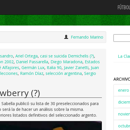
FÚTBOL
Buscar:
Fernando Marino
ssandro
,
Ariel Ortega
,
casi se suicida Demichelis (?)
,
La Cla
ón 2002
,
Daniel Passarella
,
Diego Maradona
,
Estados
 Alfajores
,
Germán Lux
,
Italia 90
,
Javier Zanetti
,
Juan
lecciones
,
Ramón Díaz
,
selección argentina
,
Sergio
ARCHIV
awberry (?)
enero
dicie
Sabella publicó su lista de 30 preseleccionados para
no será la de hacer un análisis sobre la misma.
novie
res listados definitivos del seleccionado argento.
octub