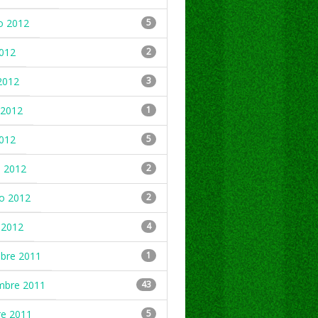
o 2012
5
2012
2
2012
3
2012
1
2012
5
 2012
2
ro 2012
2
 2012
4
mbre 2011
1
mbre 2011
43
re 2011
5