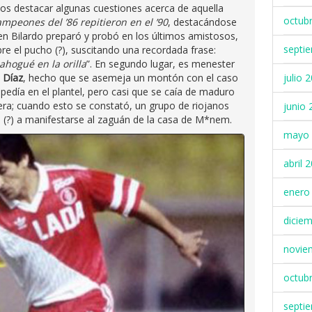
os destacar algunas cuestiones acerca de aquella
octub
mpeones del ’86 repitieron en el ’90
, destacándose
ien Bilardo preparó y probó en los últimos amistosos,
septi
re el pucho (?), suscitando una recordada frase:
ahogué en la orilla
”. En segundo lugar, es menester
 Díaz
, hecho que se asemeja un montón con el caso
julio 
 pedía en el plantel, pero casi que se caía de maduro
ra; cuando esto se constató, un grupo de riojanos
junio 
 (?) a manifestarse al zaguán de la casa de M*nem.
mayo 
abril 
enero
dicie
novie
octub
septi