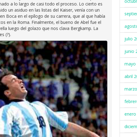
octub
ado a lo largo de casi todo el proceso. Lo cierto es
ido un asiduo en las listas del Kaiser, venía con un
septi
en Boca en el epílogo de su carrera, que al que había
s en la Roma. Finalmente, el bueno de Abel fue el
agost
lla luego del golazo que nos clava Bergkamp. La
s (?).
julio 
junio 
mayo 
abril 
marzo
febre
enero
dicie