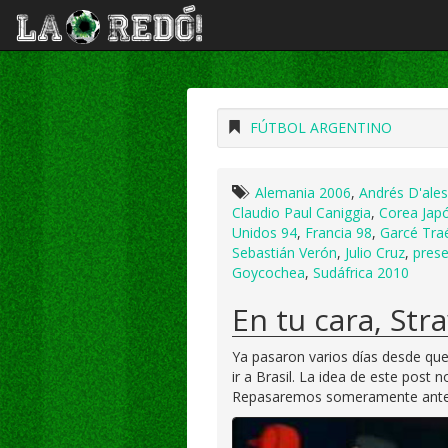
FÚTBOL ARGENTINO
Alemania 2006
,
Andrés D'ale
Claudio Paul Caniggia
,
Corea Jap
Unidos 94
,
Francia 98
,
Garcé Traé
Sebastián Verón
,
Julio Cruz
,
prese
Goycochea
,
Sudáfrica 2010
En tu cara, Str
Ya pasaron varios días desde que 
ir a Brasil. La idea de este post 
Repasaremos someramente anterio