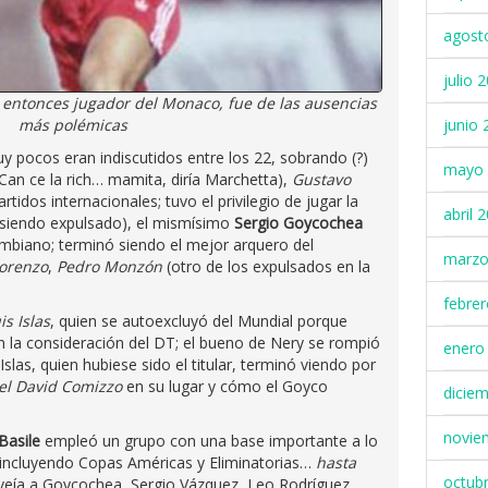
agost
julio 
 entonces jugador del Monaco, fue de las ausencias
más polémicas
junio 
y pocos eran indiscutidos entre los 22, sobrando (?)
mayo 
Can ce la rich… mamita, diría Marchetta),
Gustavo
tidos internacionales; tuvo el privilegio de jugar la
abril 
, siendo expulsado), el mismísimo
Sergio Goycochea
ombiano; terminó siendo el mejor arquero del
marzo
Lorenzo
,
Pedro Monzón
(otro de los expulsados en la
febre
is Islas
, quien se autoexcluyó del Mundial porque
 la consideración del DT; el bueno de Nery se rompió
enero
Islas, quien hubiese sido el titular, terminó viendo por
el David Comizzo
en su lugar y cómo el Goyco
dicie
novie
 Basile
empleó un grupo con una base importante a lo
, incluyendo Copas Américas y Eliminatorias…
hasta
octub
 veía a Goycochea, Sergio Vázquez, Leo Rodríguez,