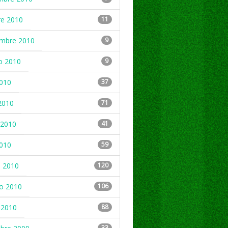
re 2010
11
embre 2010
9
o 2010
9
2010
37
2010
71
2010
41
2010
59
 2010
120
ro 2010
106
 2010
88
33