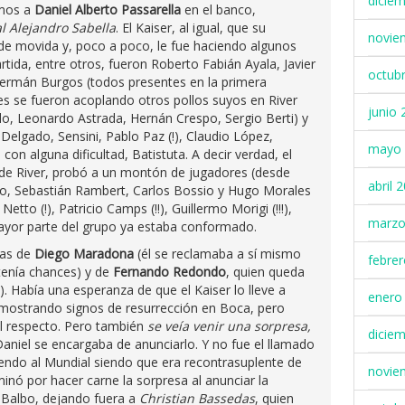
dicie
emos a
Daniel Alberto Passarella
en el banco,
l Alejandro Sabella
. El Kaiser, al igual, que su
novie
e movida y, poco a poco, le fue haciendo algunos
ida, entre otros, fueron Roberto Fabián Ayala, Javier
octub
Germán Burgos (todos presentes en la primera
nes se fueron acoplando otros pollos suyos en River
junio 
o, Leonardo Astrada, Hernán Crespo, Sergio Berti) y
Delgado, Sensini, Pablo Paz (!), Claudio López,
mayo 
on alguna dificultad, Batistuta. A decir verdad, el
de River, probó a un montón de jugadores (desde
abril 
o, Sebastián Rambert, Carlos Bossio y Hugo Morales
etto (!), Patricio Camps (!!), Guillermo Morigi (!!!),
marzo
mayor parte del grupo ya estaba conformado.
ias de
Diego Maradona
(él se reclamaba a sí mismo
febre
 tenía chances) y de
Fernando Redondo
, quien queda
!). Había una esperanza de que el Kaiser lo lleve a
enero
 mostrando signos de resurrección en Boca, pero
al respecto. Pero también
se veía venir una sorpresa,
dicie
 Daniel se encargaba de anunciarlo. Y no fue el llamado
endo al Mundial siendo que era recontrasuplente de
novie
minó por hacer carne la sorpresa al anunciar la
Balbo, dejando fuera a
Christian Bassedas
, quien