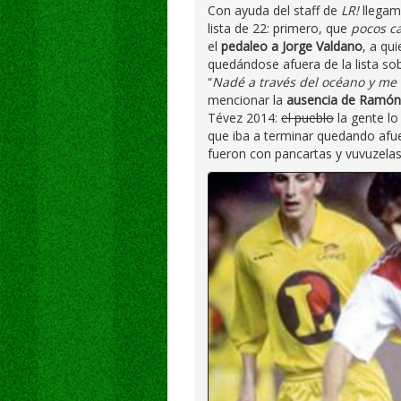
Con ayuda del staff de
LR!
llegam
lista de 22: primero, que
pocos ca
el
pedaleo a Jorge Valdano
, a qu
quedándose afuera de la lista sob
“
Nadé a través del océano y me 
mencionar la
ausencia de Ramón
Tévez 2014:
el pueblo
la gente lo
que iba a terminar quedando afue
fueron con pancartas y vuvuzelas