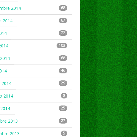
embre 2014
68
o 2014
67
2014
72
2014
103
2014
68
2014
46
 2014
29
ro 2014
8
 2014
25
mbre 2013
27
mbre 2013
5