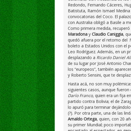
Redondo, Fernando Cáceres, Hugo 
Batistuta, Ramón Ismael Medina B
convocatorias del Coco. El palaz
con Australia obligó a Basile a 
Como primera medida, recuperó a
Maradona
y
Claudio Caniggia
, q
quedó afuera por el retorno del
1
boleto a Estados Unidos con el 
Leo Rodríguez. Además, en un pr
desplazando a
Ricardo Daniel A
de su lugar por José Antonio Cha
los “europeos”, también aparec
y Roberto Sensini, que te desplaz
Hasta acá, no son muy polémicas 
siguientes casos, aunque fueron d
Darío Franco
, quien era un fija 
partido contra Bolivia; el de Zar
lo apuró para terminar dejándolo 
(?). Por otra parte, una de las li
Arnaldo Ortega
, quien, con 20 añ
su primer Mundial; poco importaba
encantado al espectador, en gene