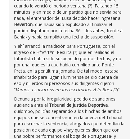
cuando le venció el período ventana (?). Faltando 15
minutos, y en medio de un partido que no servía para
nada, el entrenador del Lusa decidió hacer ingresar a
Heverton
, que había sido expulsado al finalizar el
partido disputado por la fecha 36 –dos antes, frente a
Bahía- y había cumplido una fecha de suspensión.
Y ahí arrancó la maldición para Portuguesa, con el
ingreso de H*v*rt*n. Resulta (?) que en realidad el
futbolista había sido suspendido por dos fechas, y no
por una, que es la que había cumplido ante Ponte
Preta, en la penúltima jornada. De tal modo, estaba
inhabilitado para jugar. Fluminense se dio cuenta de
eso y ni lerdos ni perezosos sus dirigentes dijeron
“
Vamos a salvarnos en los escritorios. A lo Boca (?
)”.
Denuncia por la irregularidad, pedido de sanciones,
audiencia ante el
Tribunal de Justicia Deportiva
,
quilombo, policías separando a los hinchas de ambos
equipos que se concentraron en la puerta del Tribunal
para escuchar la sentencia, abogados que defendían la
posición de cada equipo –hay quienes dicen que con
una pobre performance del boga de Portuguesa- y