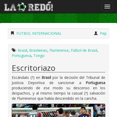
FUTBOL INTERNACIONAL
Pep
Brasil
,
Brasileirao
,
Fluminense
,
Fútbol de Brasil
,
Portuguesa
,
Tongo
Escritoriazo
Escándalo (?) en
Brasil
por la decisión del Tribunal de
Justicia Deportiva de sancionar a
Portuguesa
produciendo de ese modo su descenso en los
despachos, y al mismo tiempo la casual (?) salvación
de Fluminense que había descendido en la cancha.