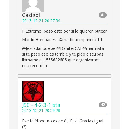
Casigol
41
2013-12-21 20:27:54
J, Extremo, paso esto por si lo quieren putear
Martin Hompanera @martinhompanera 1d
@Jesusdariodeibe @DaniFerCAI @martinvta
si te paso eso es terrible y te pido disculpas
llámame al 1555682685 que organizamos
una recorrida
JSC - 4-2-3-1ista
42
2013-12-21 20:29:28
Ese teléfono no es de él, Casi. Gracias igual
(?)