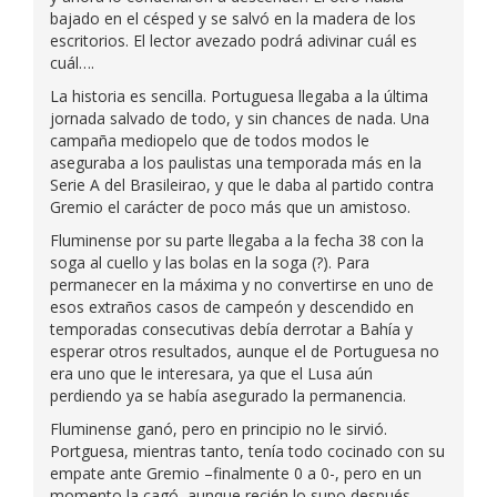
bajado en el césped y se salvó en la madera de los
escritorios. El lector avezado podrá adivinar cuál es
cuál….
La historia es sencilla. Portuguesa llegaba a la última
jornada salvado de todo, y sin chances de nada. Una
campaña mediopelo que de todos modos le
aseguraba a los paulistas una temporada más en la
Serie A del Brasileirao, y que le daba al partido contra
Gremio el carácter de poco más que un amistoso.
Fluminense por su parte llegaba a la fecha 38 con la
soga al cuello y las bolas en la soga (?). Para
permanecer en la máxima y no convertirse en uno de
esos extraños casos de campeón y descendido en
temporadas consecutivas debía derrotar a Bahía y
esperar otros resultados, aunque el de Portuguesa no
era uno que le interesara, ya que el Lusa aún
perdiendo ya se había asegurado la permanencia.
Fluminense ganó, pero en principio no le sirvió.
Portguesa, mientras tanto, tenía todo cocinado con su
empate ante Gremio –finalmente 0 a 0-, pero en un
momento la cagó, aunque recién lo supo después,