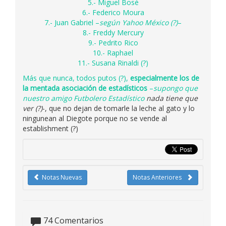
5.- Miguel Bosé
6.- Federico Moura
7.- Juan Gabriel –
según Yahoo México (?)
–
8.- Freddy Mercury
9.- Pedrito Rico
10.- Raphael
11.- Susana Rinaldi (?)
Más que nunca, todos putos (?),
especialmente los de
la mentada asociación de estadísticos
–
supongo que
nuestro amigo
Futbolero Estadístico
nada tiene que
ver (?)
-, que no dejan de tomarle la leche al gato y lo
ningunean al Diegote porque no se vende al
establishment (?)
Notas Nuevas
Notas Anteriores
74
Comentarios