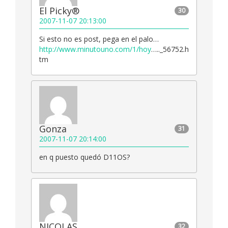
El Picky®
30
2007-11-07 20:13:00
Si esto no es post, pega en el palo…
http://www.minutouno.com/1/hoy
….._56752.h
tm
Gonza
31
2007-11-07 20:14:00
en q puesto quedó D11OS?
NICOLAS
32