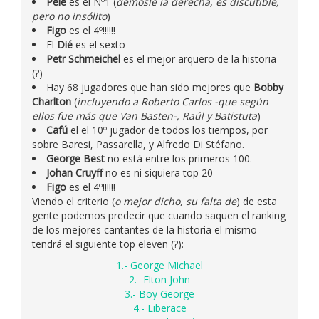
Pelé
es el Nº1 (
démosle la derecha, es discutible,
pero no insólito
)
Figo
es el 4º!!!!!!
El
Dié
es el sexto
Petr Schmeichel
es el mejor arquero de la historia
(?)
Hay 68 jugadores que han sido mejores que
Bobby
Charlton
(
incluyendo a Roberto Carlos -que según
ellos fue más que Van Basten-, Raúl y Batistuta
)
Cafú
el el 10º jugador de todos los tiempos, por
sobre Baresi, Passarella, y Alfredo Di Stéfano.
George Best
no está entre los primeros 100.
Johan Cruyff
no es ni siquiera top 20
Figo
es el 4º!!!!!!
Viendo el criterio (
o mejor dicho, su falta de
) de esta
gente podemos predecir que cuando saquen el ranking
de los mejores cantantes de la historia el mismo
tendrá el siguiente top eleven (?):
1.- George Michael
2.- Elton John
3.- Boy George
4.- Liberace