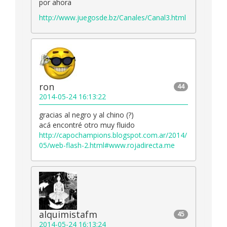
por ahora
http://www.juegosde.bz/Canales/Canal3.html
ron
44
2014-05-24 16:13:22
gracias al negro y al chino (?)
acá encontré otro muy fluido
http://capochampions.blogspot.com.ar/2014/
05/web-flash-2.html#www.rojadirecta.me
alquimistafm
45
2014-05-24 16:13:24