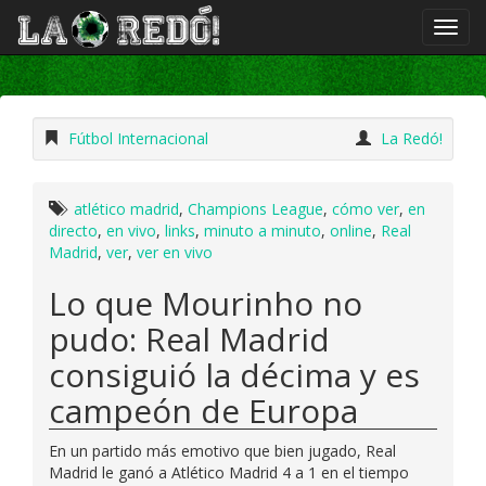
Fútbol Internacional
La Redó!
atlético madrid
,
Champions League
,
cómo ver
,
en
directo
,
en vivo
,
links
,
minuto a minuto
,
online
,
Real
Madrid
,
ver
,
ver en vivo
Lo que Mourinho no
pudo: Real Madrid
consiguió la décima y es
campeón de Europa
En un partido más emotivo que bien jugado, Real
Madrid le ganó a Atlético Madrid 4 a 1 en el tiempo