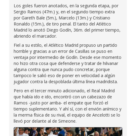
Los goles fueron anotados, en la segunda etapa, por
Sergio Ramos (47m.) y, en el segundo tiempo extra
por Gareth Bale (5m.), Marcelo (13m.) y Cristiano
Ronaldo (15m.), de tiro penal. El tanto del Atlético
Madrid lo anotó Diego Godín, 36m. del primer tiempo,
abriendo el marcador.
Fiel a su estilo, el Atlético Madrid propuso un partido
horrible y gracias a un error de Casillas se puso en
ventaja por intermedio de Godín. Desde ese momento
no hizo otra cosa que defenderse y tratar de hilvanar
alguna contra que nunca pudo concretar, porque
tampoco le salió eso de poner en velocidad a algún
jugador contra la despoblada última línea madridista.
Pero en el tercer minuto adicionado, el Real Madrid
que había ido e ido, encontró con un cabezazo de
Ramos -justo por arriba- el empate que forzó el
tiempo suplementario. Y ahí sí, con el envión anímico y
la merma física de su rival, el equipo de Ancelotti se lo
llevó por delante al de Simeone.