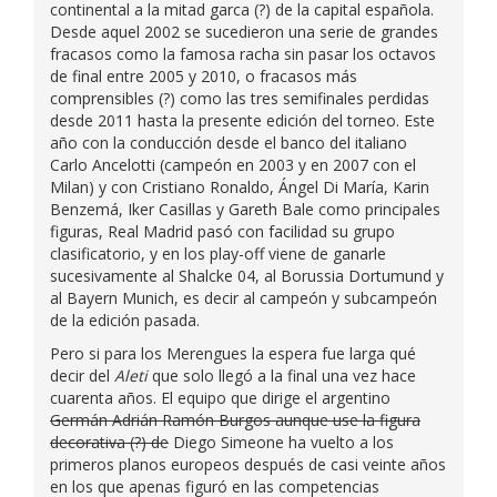
continental a la mitad garca (?) de la capital española.
Desde aquel 2002 se sucedieron una serie de grandes
fracasos como la famosa racha sin pasar los octavos
de final entre 2005 y 2010, o fracasos más
comprensibles (?) como las tres semifinales perdidas
desde 2011 hasta la presente edición del torneo. Este
año con la conducción desde el banco del italiano
Carlo Ancelotti (campeón en 2003 y en 2007 con el
Milan) y con Cristiano Ronaldo, Ángel Di María, Karin
Benzemá, Iker Casillas y Gareth Bale como principales
figuras, Real Madrid pasó con facilidad su grupo
clasificatorio, y en los play-off viene de ganarle
sucesivamente al Shalcke 04, al Borussia Dortumund y
al Bayern Munich, es decir al campeón y subcampeón
de la edición pasada.
Pero si para los Merengues la espera fue larga qué
decir del
Aleti
que solo llegó a la final una vez hace
cuarenta años. El equipo que dirige el argentino
Germán Adrián Ramón Burgos aunque use la figura
decorativa (?) de
Diego Simeone ha vuelto a los
primeros planos europeos después de casi veinte años
en los que apenas figuró en las competencias