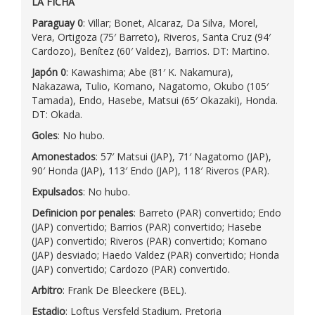
LA FICHA
Paraguay 0
: Villar; Bonet, Alcaraz, Da Silva, Morel,
Vera, Ortigoza (75′ Barreto), Riveros, Santa Cruz (94′
Cardozo), Benítez (60′ Valdez), Barrios. DT: Martino.
Japón 0
: Kawashima; Abe (81′ K. Nakamura),
Nakazawa, Tulio, Komano, Nagatomo, Okubo (105′
Tamada), Endo, Hasebe, Matsui (65′ Okazaki), Honda.
DT: Okada.
Goles
: No hubo.
Amonestados
: 57′ Matsui (JAP), 71′ Nagatomo (JAP),
90′ Honda (JAP), 113′ Endo (JAP), 118′ Riveros (PAR).
Expulsados
: No hubo.
Definicion por penales
: Barreto (PAR) convertido; Endo
(JAP) convertido; Barrios (PAR) convertido; Hasebe
(JAP) convertido; Riveros (PAR) convertido; Komano
(JAP) desviado; Haedo Valdez (PAR) convertido; Honda
(JAP) convertido; Cardozo (PAR) convertido.
Arbitro
: Frank De Bleeckere (BEL).
Estadio
: Loftus Versfeld Stadium, Pretoria