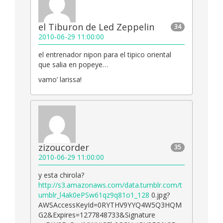
el Tiburon de Led Zeppelin
34
2010-06-29 11:00:00
el entrenador nipon para el tipico oriental
que salia en popeye…
vamo’ larissa!
zizoucorder
35
2010-06-29 11:00:00
y esta chirola?
http://s3.amazonaws.com/data.tumblr.com/t
umblr_l4ak0ePSw61qz9q81o1_128
0.jpg?
AWSAccessKeyId=0RYTHV9YYQ4W5Q3HQM
G2&Expires=1277848733&Signature