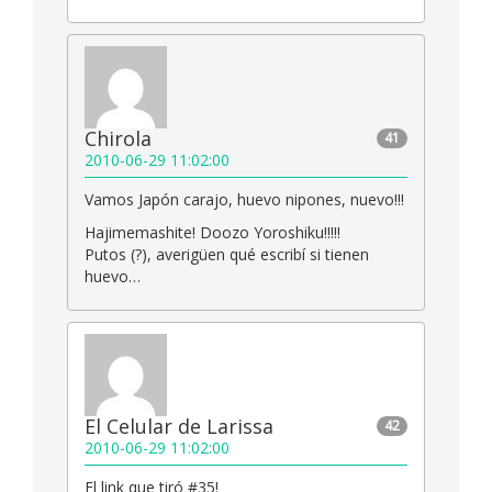
Chirola
41
2010-06-29 11:02:00
Vamos Japón carajo, huevo nipones, nuevo!!!
Hajimemashite! Doozo Yoroshiku!!!!!
Putos (?), averigüen qué escribí si tienen
huevo…
El Celular de Larissa
42
2010-06-29 11:02:00
El link que tiró #35!