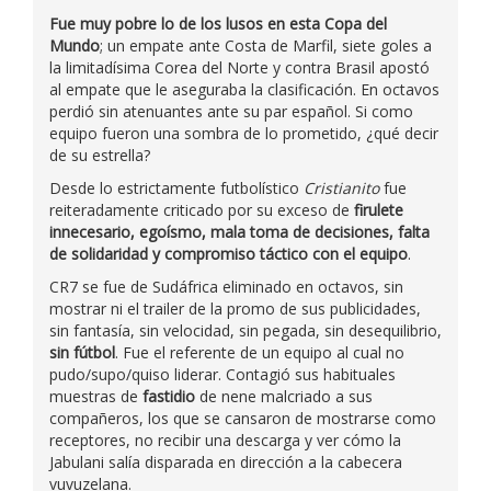
Fue muy pobre lo de los lusos en esta Copa del
Mundo
; un empate ante Costa de Marfil, siete goles a
la limitadísima Corea del Norte y contra Brasil apostó
al empate que le aseguraba la clasificación. En octavos
perdió sin atenuantes ante su par español. Si como
equipo fueron una sombra de lo prometido, ¿qué decir
de su estrella?
Desde lo estrictamente futbolístico
Cristianito
fue
reiteradamente criticado por su exceso de
firulete
innecesario, egoísmo, mala toma de decisiones, falta
de solidaridad y compromiso táctico con el equipo
.
CR7 se fue de Sudáfrica eliminado en octavos, sin
mostrar ni el trailer de la promo de sus publicidades,
sin fantasía, sin velocidad, sin pegada, sin desequilibrio,
sin fútbol
. Fue el referente de un equipo al cual no
pudo/supo/quiso liderar. Contagió sus habituales
muestras de
fastidio
de nene malcriado a sus
compañeros, los que se cansaron de mostrarse como
receptores, no recibir una descarga y ver cómo la
Jabulani salía disparada en dirección a la cabecera
vuvuzelana.