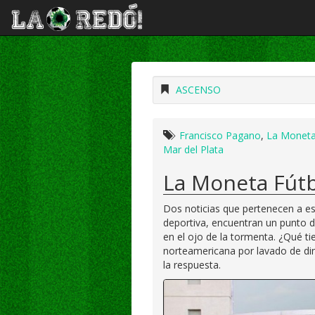
ASCENSO
Francisco Pagano
,
La Monet
Mar del Plata
La Moneta Fútb
Dos noticias que pertenecen a es
deportiva, encuentran un punto d
en el ojo de la tormenta. ¿Qué tie
norteamericana por lavado de din
la respuesta.