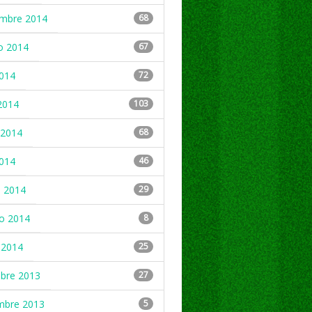
embre 2014
68
o 2014
67
2014
72
2014
103
2014
68
2014
46
 2014
29
ro 2014
8
 2014
25
mbre 2013
27
mbre 2013
5