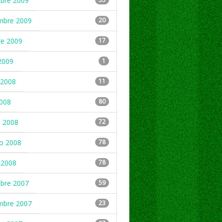
mbre 2009
mbre 2009
20
re 2009
17
2009
1
2008
11
2008
80
 2008
72
ro 2008
78
 2008
78
mbre 2007
59
mbre 2007
23