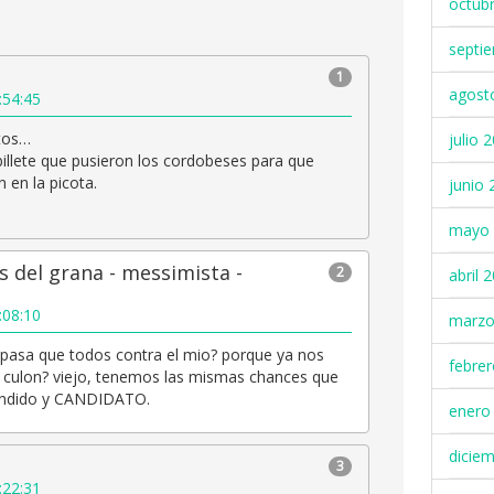
octub
septi
1
agost
:54:45
tos…
julio 
 billete que pusieron los cordobeses para que
 en la picota.
junio 
mayo 
s del grana - messimista -
2
abril 
:08:10
marzo
 pasa que todos contra el mio? porque ya nos
febre
culon? viejo, tenemos las mismas chances que
endido y CANDIDATO.
enero
dicie
3
:22:31