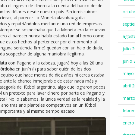
aba el ingreso de dinero a la cuenta del banco desde
los dólares desde nuestro país. Sin inmiscuirnos
octub
ciera», al parecer La Moneta «lavaba» guita
dos y repatriándolos mediante una red de empresas
septi
 siempre se sospechaba que La Moneta era la «cueva»
pero al parecer nunca había estado tan al horno como
agost
que estos hechos al pertenecer por el momento al
 ninguna sentencia firme) quedan con un halo de duda,
julio 
da sospechar de alguna maniobra ilegítima.
junio 
lata
con Pagano a la cabeza, jugará hoy a las 20 una
Córdoba
en Junín (!) para saber quién de los dos
mayo 
e equipo que hace menos de diez años ni cerca estaba
ve ante la chance inmejorable de estar nada más y
abril 
egoría del fútbol argentino, algo que lograron pocos
bol un pretexto para lavar dinero por parte de Pagano y
marzo
ta? No lo sabemos, la única verdad es la realidad y la
 año tras año planteles competitivos en un fútbol
febre
 importante y al mismo tiempo escaso.
enero