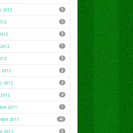
o 2012
5
2012
2
2012
3
2012
1
2012
5
 2012
2
ro 2012
2
 2012
4
mbre 2011
1
mbre 2011
43
re 2011
5