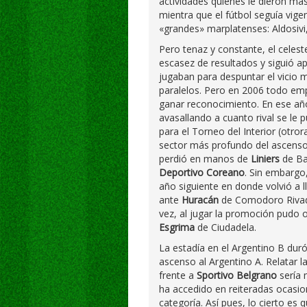
actividades quienes le dieron más
mientra que el fútbol seguía vige
«grandes» marplatenses: Aldosivi
Pero tenaz y constante, el celeste
escasez de resultados y siguió ap
jugaban para despuntar el vicio m
paralelos. Pero en 2006 todo em
ganar reconocimiento. En ese añ
avasallando a cuanto rival se le 
para el Torneo del Interior (otro
sector más profundo del ascenso f
perdió en manos de
Liniers
de Ba
Deportivo Coreano
. Sin embargo,
año siguiente en donde volvió a ll
ante
Huracán
de Comodoro Riva
vez, al jugar la promoción pudo 
Esgrima
de Ciudadela.
La estadía en el Argentino B du
ascenso al Argentino A. Relatar las
frente a
Sportivo Belgrano
sería 
ha accedido en reiteradas ocasio
categoría. Así pues, lo cierto es 