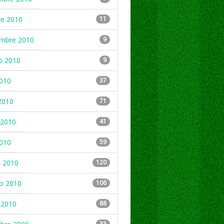
re 2010
11
embre 2010
9
o 2010
9
2010
37
2010
71
2010
41
2010
59
 2010
120
ro 2010
106
 2010
88
33