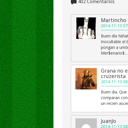
402
Comentarios
Martincho
2014-11-13 07
Buen día Niña
Inocultable el
pongan a unión
Mer$enario$…
Grana no e
cruzerista
2014-11-13 08
Buen dia. Que
comparan con 
un recien asc
JuanJo
2014-11-13 08