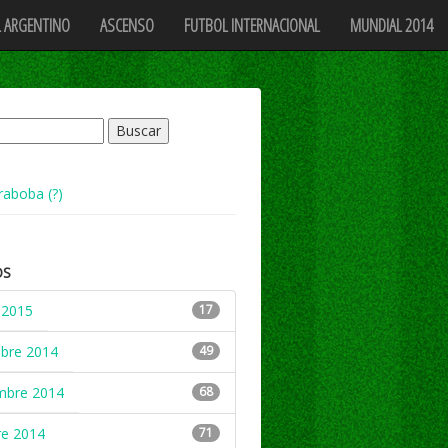
 ARGENTINO
ASCENSO
FUTBOL INTERNACIONAL
MUNDIAL 2014
raboba (?)
OS
 2015
17
mbre 2014
49
mbre 2014
68
re 2014
71