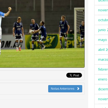
dicie
novie
octub
junio 
mayo 
abril 
marzo
febre
enero
Notas Anteriores
dicie
novie