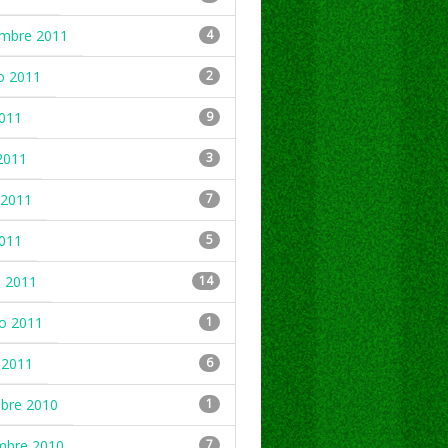
embre 2011
4
o 2011
2
2011
9
2011
3
2011
7
2011
5
 2011
14
ro 2011
1
 2011
6
mbre 2010
1
mbre 2010
7