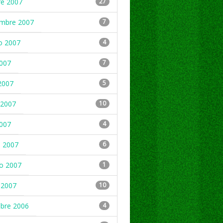
re 2007
27
embre 2007
7
o 2007
4
2007
7
2007
5
2007
10
2007
4
 2007
6
ro 2007
1
 2007
10
mbre 2006
4