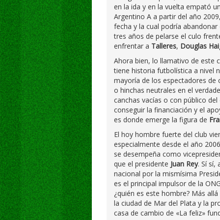
en la ida y en la vuelta empató 
Argentino A a partir del año 2009
fecha y la cual podría abandonar
tres años de pelarse el culo fre
enfrentar a
Talleres
,
Douglas Hai
Ahora bien, lo llamativo de este
tiene historia futbolística a nive
mayoría de los espectadores de c
o hinchas neutrales en el verdad
canchas vacías o con público del
conseguir la financiación y el a
es donde emerge la figura de
Fra
El hoy hombre fuerte del club v
especialmente desde el año 2006
se desempeña como vicepresident
que el presidente
Juan Rey
. Sí sí
nacional por la mismísima Presid
es el principal impulsor de la O
¿quién es este hombre? Más allá 
la ciudad de Mar del Plata y la pr
casa de cambio de «La feliz» fun