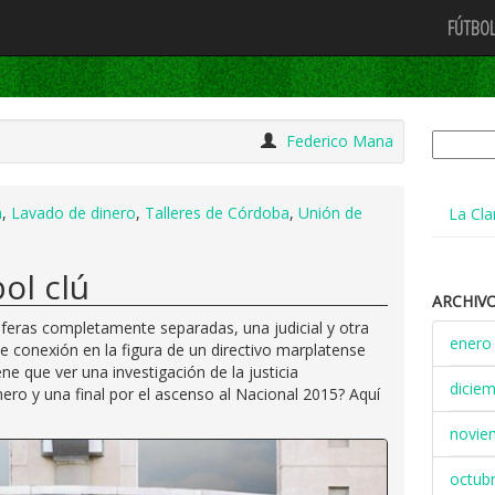
FÚTBOL
Buscar:
Federico Mana
a
,
Lavado de dinero
,
Talleres de Córdoba
,
Unión de
La Cla
ol clú
ARCHIV
feras completamente separadas, una judicial y otra
enero
e conexión en la figura de un directivo marplatense
ne que ver una investigación de la justicia
dicie
ero y una final por el ascenso al Nacional 2015? Aquí
novie
octub