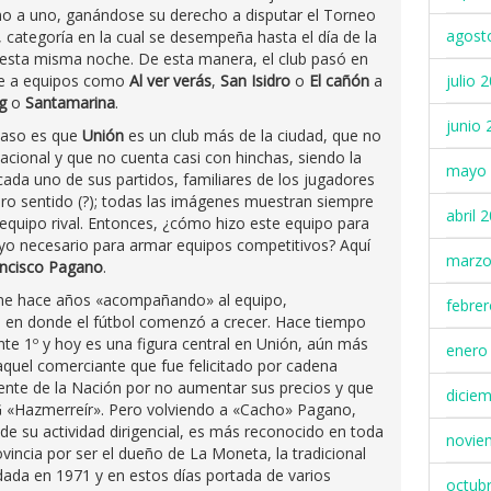
uno a uno, ganándose su derecho a disputar el Torneo
agost
, categoría en la cual se desempeña hasta el día de la
 esta misma noche. De esta manera, el club pasó en
nte a equipos como
Al ver verás
,
San Isidro
o
El cañón
a
julio 
g
o
Santamarina
.
junio 
 caso es que
Unión
es un club más de la ciudad, que no
l nacional y que no cuenta casi con hinchas, siendo la
mayo 
ada uno de sus partidos, familiares de los jugadores
ero sentido (?); todas las imágenes muestran siempre
abril 
 equipo rival. Entonces, ¿cómo hizo este equipo para
poyo necesario para armar equipos competitivos? Aquí
marzo
ncisco Pagano
.
iene hace años «acompañando» al equipo,
febre
 en donde el fútbol comenzó a crecer. Hace tiempo
e 1º y hoy es una figura central en Unión, aún más
enero
, aquel comerciante que fue felicitado por cadena
ente de la Nación por no aumentar sus precios y que
dicie
NG «Hazmerreír». Pero volviendo a «Cacho» Pagano,
de su actividad dirigencial, es más reconocido en toda
novie
ovincia por ser el dueño de La Moneta, la tradicional
dada en 1971 y en estos días portada de varios
octub