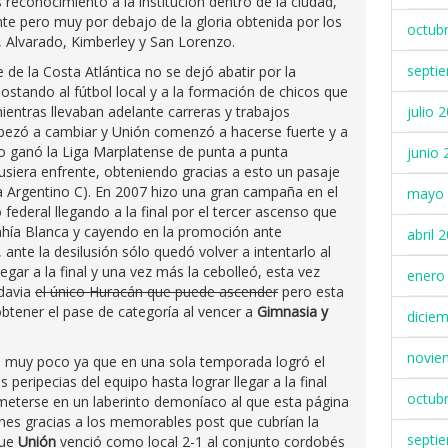
 reconocimiento a la institución dentro de la ciudad,
nte pero muy por debajo de la gloria obtenida por los
octub
, Alvarado, Kimberley y San Lorenzo.
septi
 de la Costa Atlántica no se dejó abatir por la
ostando al fútbol local y a la formación de chicos que
ientras llevaban adelante carreras y trabajos
julio 
pezó a cambiar y Unión comenzó a hacerse fuerte y a
o ganó la Liga Marplatense de punta a punta
junio 
pusiera enfrente, obteniendo gracias a esto un pasaje
ra Argentino C). En 2007 hizo una gran campaña en el
mayo 
ederal llegando a la final por el tercer ascenso que
hía Blanca y cayendo en la promoción ante
abril 
 ante la desilusión sólo quedó volver a intentarlo al
egar a la final y una vez más la cebolleó, esta vez
enero
davia
el único Huracán que puede ascender
pero esta
obtener el pase de categoría al vencer a
Gimnasia y
dicie
novie
ró muy poco ya que en una sola temporada logró el
 peripecias del equipo hasta lograr llegar a la final
octub
meterse en un laberinto demoníaco al que esta página
nes gracias a los memorables post que cubrían la
septi
que
Unión
venció como local 2-1 al conjunto cordobés