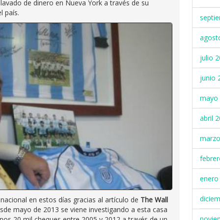
lavado de dinero en Nueva York a través de su
 país.
septi
agost
julio 
junio 
mayo 
abril 
marzo
febre
enero
dicie
 nacional en estos días gracias al artículo de
The Wall
desde mayo de 2013 se viene investigando a esta casa
novie
nos 20 mil cheques entre 2005 y 2012 a través de un