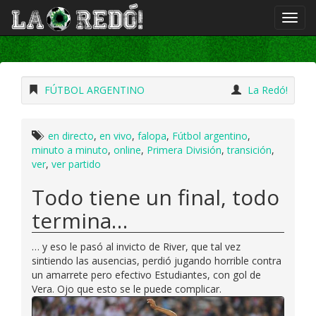
FÚTBOL ARGENTINO
La Redó!
en directo
,
en vivo
,
falopa
,
Fútbol argentino
,
minuto a minuto
,
online
,
Primera División
,
transición
,
ver
,
ver partido
Todo tiene un final, todo
termina…
… y eso le pasó al invicto de River, que tal vez
sintiendo las ausencias, perdió jugando horrible contra
un amarrete pero efectivo Estudiantes, con gol de
Vera. Ojo que esto se le puede complicar.