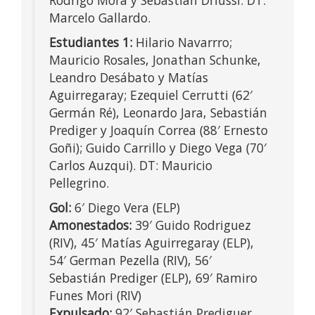
Marcelo Gallardo.
Estudiantes 1:
Hilario Navarrro;
Mauricio Rosales, Jonathan Schunke,
Leandro Desábato y Matías
Aguirregaray; Ezequiel Cerrutti (62′
Germán Ré), Leonardo Jara, Sebastián
Prediger y Joaquín Correa (88′ Ernesto
Goñi); Guido Carrillo y Diego Vega (70′
Carlos Auzqui). DT: Mauricio
Pellegrino.
Gol:
6′ Diego Vera (ELP)
Amonestados:
39′ Guido Rodriguez
(RIV), 45′ Matías Aguirregaray (ELP),
54′ German Pezella (RIV), 56′
Sebastián Prediger (ELP), 69′ Ramiro
Funes Mori (RIV)
Expulsado:
92′ Sebastián Prediguer