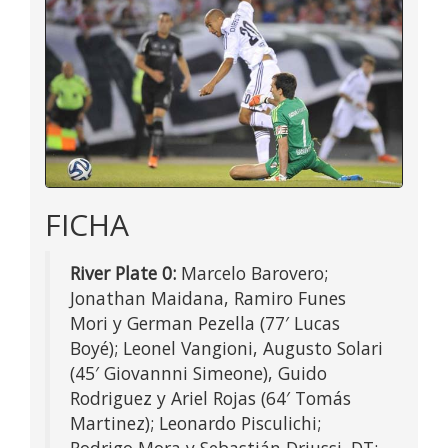
FICHA
River Plate 0:
Marcelo Barovero;
Jonathan Maidana, Ramiro Funes
Mori y German Pezella (77′ Lucas
Boyé); Leonel Vangioni, Augusto Solari
(45′ Giovannni Simeone), Guido
Rodriguez y Ariel Rojas (64′ Tomás
Martinez); Leonardo Pisculichi;
Rodrigo Mora y Sebastián Driussi. DT: