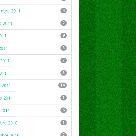
embre 2011
4
o 2011
2
2011
9
2011
3
2011
7
2011
5
 2011
14
ro 2011
1
 2011
6
mbre 2010
1
mbre 2010
7