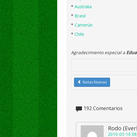
*
Australia
*
Brasil
*
Camerún
*
Chile
Agradecimiento especial a
Edua
Notas Nuevas
192
Comentarios
Rodo (Ever
2010-03-10 06