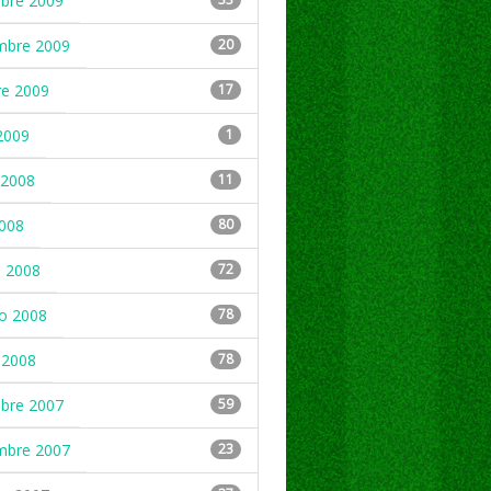
mbre 2009
mbre 2009
20
re 2009
17
2009
1
2008
11
2008
80
 2008
72
ro 2008
78
 2008
78
mbre 2007
59
mbre 2007
23