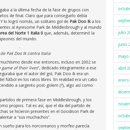
octub
aba a la última fecha de la fase de grupos con
artos de final. Claro que para conseguirlo debía
septi
. Y lo logró nomás, un solitario gol de
Pak Doo Ik
a los
stentes al Ayresome Park de Middlesbrough y al mundo
julio 
rea del Norte 1 Italia 0
que, además, determinó la
ampeones del mundo.
junio 
 de Pak Doo Ik contra Italia
mayo 
 muchísimo desde ese entonces, incluso en 2002 se
 game of their lives
“, dedicado íntegramente a ese
abril 
eguraba que el autor del gol, Pak Doo Ik era un
el fútbol en los ratos libres. En realidad era un cabo
enero
scendido a sargento post-golem (?), algo así como
dicie
artidos de primera fase en Middlesbrough, y los
novie
mo propios. Tal es así, que el día del partido de
nchas se hicieron presentes en el Goodison Park de
octub
 alentar a “sus muchachos”.
 un sueño para los norcoreanos y morfeo parecía
septi