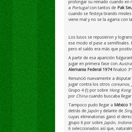
prolongar su reinado cuando en 
a
Portugal
con tantos de
Pak Se
cuando se festeja tirando misiles
viene mal y no se la agarra con la
Los lusos se repusieron y lograr
ese modo el pase a semifinales. 
pero el saldo era más que positiv
A partir de esa aparición fulgura
jugar en primera fase con
Austra
Alemania Federal 1974
finalizó 3
Renunció nuevamente a disputar 
jugar contra los otros
coreanos,
Grupo 4 (!) por sobre
Hong Kong
por
China
cuando buscaba llegar a
Tampoco pudo llegar a
México 1
detrás de
Japón
y delante de
Sin
cuyas eliminatorias ganó el derec
grupo 6 por sobre
Japón, Indone
6 seleccionados así que, natural