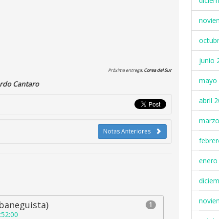
dicie
novie
octub
junio 
Próxima entrega:
Corea del Sur
mayo 
rdo Cantaro
abril 
marzo
Notas Anteriores
febre
enero
dicie
novie
baneguista)
1
:52:00