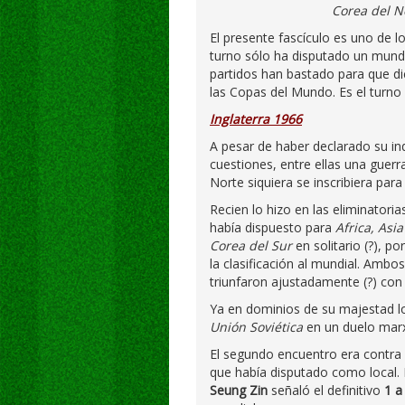
Corea del N
El presente fascículo es uno de 
turno sólo ha disputado un mund
partidos han bastado para que di
las Copas del Mundo. Es el turno
Inglaterra 1966
A pesar de haber declarado su i
cuestiones, entre ellas una guerr
Norte siquiera se inscribiera par
Recien lo hizo en las eliminatori
había dispuesto para
Africa, Asia
Corea del Sur
en solitario (?), p
la clasificación al mundial. Amb
triunfaron ajustadamente (?) con 
Ya en dominios de su majestad l
Unión Soviética
en un duelo marxi
El segundo encuentro era contra
que había disputado como local.
Seung Zin
señaló el definitivo
1 a