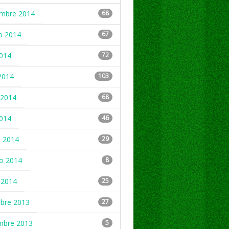
embre 2014
68
o 2014
67
2014
72
2014
103
2014
68
2014
46
 2014
29
ro 2014
8
 2014
25
mbre 2013
27
mbre 2013
5