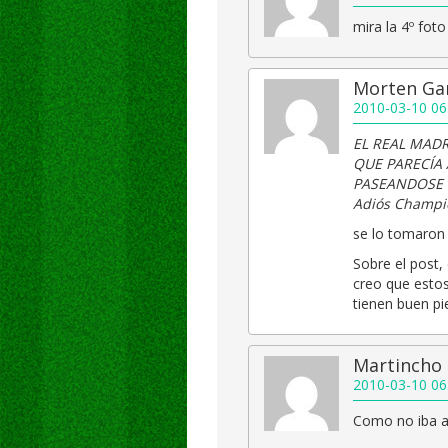
mira la 4º foto
Morten Ga
2010-03-10 06
EL REAL MAD
QUE PARECÍA A
PASEANDOSE 
Adiós Champio
se lo tomaron 
Sobre el post,
creo que estos
tienen buen pie
Martincho
2010-03-10 06
Como no iba a