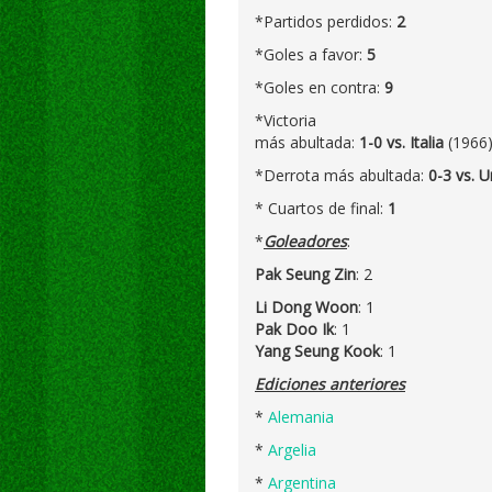
*Partidos perdidos:
2
*Goles a favor:
5
*Goles en contra:
9
*Victoria
más abultada:
1-0 vs. Italia
(1966
*Derrota más abultada:
0-3 vs. U
* Cuartos de final:
1
*
Goleadores
:
Pak Seung Zin
: 2
Li Dong Woon
: 1
Pak Doo Ik
: 1
Yang Seung Kook
: 1
Ediciones anteriores
*
Alemania
*
Argelia
*
Argentina