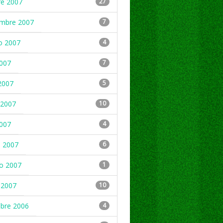
re 2007
27
embre 2007
7
o 2007
4
2007
7
2007
5
2007
10
2007
4
 2007
6
ro 2007
1
 2007
10
mbre 2006
4