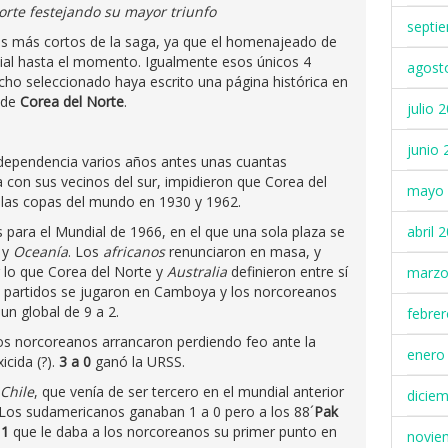
orte festejando su mayor triunfo
septi
los más cortos de la saga, ya que el homenajeado de
ial hasta el momento. Igualmente esos únicos 4
agost
cho seleccionado haya escrito una página histórica en
 de
Corea del Norte
.
julio 
junio 
ndependencia varios años antes unas cuantas
a con sus vecinos del sur, impidieron que Corea del
mayo 
a las copas del mundo en 1930 y 1962.
as para el Mundial de 1966, en el que una sola plaza se
abril 
y
Oceanía
. Los
africanos
renunciaron en masa, y
or lo que Corea del Norte y
Australia
definieron entre sí
marzo
os partidos se jugaron en Camboya y los norcoreanos
un global de 9 a 2.
febre
os norcoreanos arrancaron perdiendo feo ante la
enero
cida (?).
3 a 0
ganó la URSS.
Chile
, que venía de ser tercero en el mundial anterior
dicie
 Los sudamericanos ganaban 1 a 0 pero a los 88´
Pak
 1
que le daba a los norcoreanos su primer punto en
novie