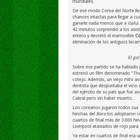
mundiales.
De ese modo Corea del Norte lleg
chances intactas para llegar a cu
ganarle nada menos que a
Italia
42 minutos sorprendió a los asi
entero y decretó el inamovible
Co
eliminación de los antiguos bic
El gol
Sobre ese partido se ha hablado
estrenó un film denominado “
The
cotejo. Además, un viejo mito as
dentista que despuntaba el vicio d
del ejército de su país que fue a
Cabral pero sin haber muerto…
Los coreanos jugaron todos sus p
hinchas del
Boro
los adoptaron co
cuartos de final más de 3.000 hi
Liverpool ataviados de rojo para
Ya estar en cuartos de final era