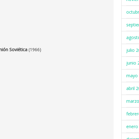
octub
septi
agost
)
nión Soviética
(1966)
julio 
junio 
mayo 
abril 
marzo
febre
enero