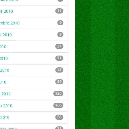
re 2010
11
embre 2010
9
o 2010
9
2010
37
2010
71
2010
41
2010
59
 2010
120
ro 2010
106
 2010
88
33