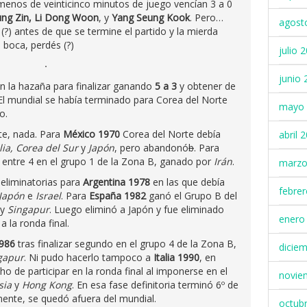
menos de veinticinco minutos de juego vencían 3 a 0
ung Zin, Li Dong Woon
, y
Yang Seung Kook
. Pero…
agost
 (?) antes de que se termine el partido y la mierda
 boca, perdés (?)
julio 
junio 
on la hazaña para finalizar ganando
5 a 3
y obtener de
El mundial se había terminado para Corea del Norte
mayo 
o.
nte, nada. Para
México 1970
Corea del Norte debía
abril 
lia, Corea del Sur
y
Japón
, pero abandonó
b
. Para
º entre 4 en el grupo 1 de la Zona B, ganado por
Irán
.
marzo
eliminatorias para
Argentina 1978
en las que debía
febre
 Japón
e
Israel
. Para
España 1982
ganó el Grupo B del
y
Singapur
. Luego eliminó a Japón y fue eliminado
enero
 la ronda final.
986
tras finalizar segundo en el grupo 4 de la Zona B,
dicie
gapur
. Ni pudo hacerlo tampoco a
Italia 1990
, en
ho de participar en la ronda final al imponerse en el
novie
sia
y
Hong Kong
. En esa fase definitoria terminó 6º de
mente, se quedó afuera del mundial.
octub