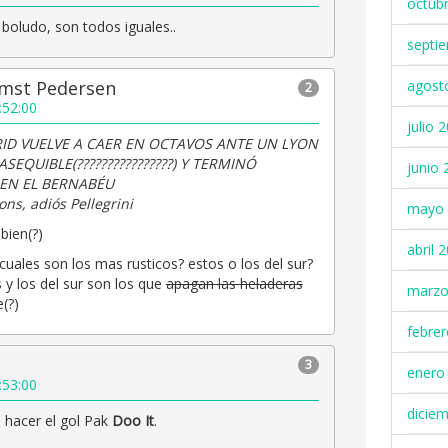
octub
 boludo, son todos iguales..
septi
mst Pedersen
agost
2
:52:00
julio 
RID VUELVE A CAER EN OCTAVOS ANTE UN LYON
SEQUIBLE(????????????????) Y TERMINÓ
junio 
EN EL BERNABÉU
ns, adiós Pellegrini
mayo 
bien(?)
abril 
 cuales son los mas rusticos? estos o los del sur?
 y los del sur son los que
apagan las heladeras
marzo
(?)
febre
3
enero
:53:00
dicie
 hacer el gol Pak
Doo It
.