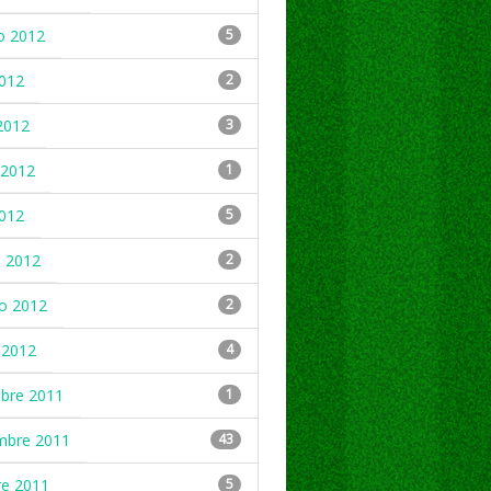
o 2012
5
2012
2
2012
3
2012
1
2012
5
 2012
2
ro 2012
2
 2012
4
mbre 2011
1
mbre 2011
43
re 2011
5