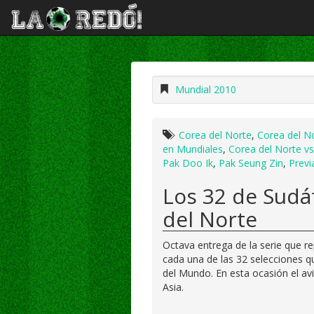
Mundial 2010
Corea del Norte
,
Corea del No
en Mundiales
,
Corea del Norte vs
Pak Doo Ik
,
Pak Seung Zin
,
Previ
Los 32 de Sudá
del Norte
Octava entrega de la serie que re
cada una de las 32 selecciones 
del Mundo. En esta ocasión el avi
Asia.