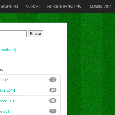
 ARGENTINO
ASCENSO
FUTBOL INTERNACIONAL
MUNDIAL 2014
raboba (?)
OS
 2015
17
mbre 2014
49
mbre 2014
68
re 2014
71