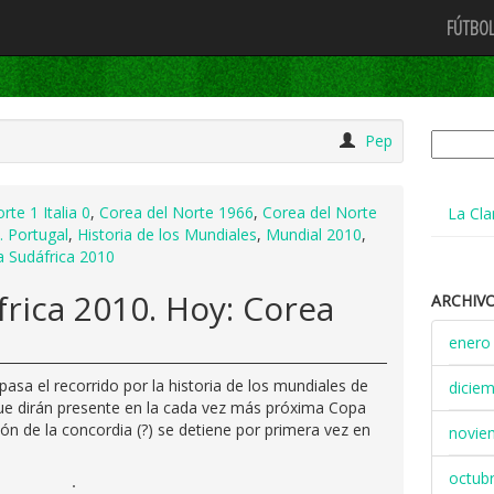
FÚTBOL
Buscar:
Pep
rte 1 Italia 0
,
Corea del Norte 1966
,
Corea del Norte
La Cla
. Portugal
,
Historia de los Mundiales
,
Mundial 2010
,
a Sudáfrica 2010
frica 2010. Hoy: Corea
ARCHIV
enero
pasa el recorrido por la historia de los mundiales de
dicie
que dirán presente en la cada vez más próxima Copa
ón de la concordia (?) se detiene por primera vez en
novie
octub