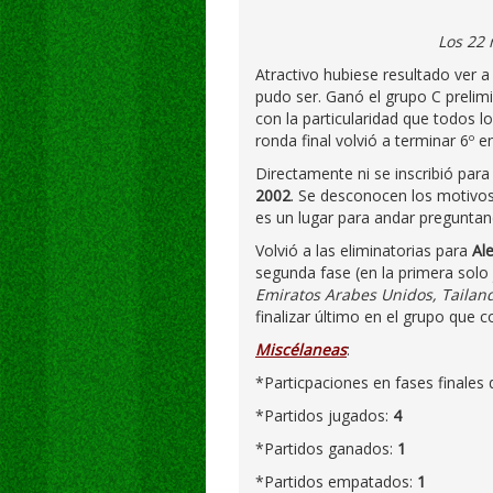
Los 22 
Atractivo hubiese resultado ver 
pudo ser. Ganó el grupo C prelim
con la particularidad que todos l
ronda final volvió a terminar 6º e
Directamente ni se inscribió para
2002
. Se desconocen los motivos
es un lugar para andar pregunt
Volvió a las eliminatorias para
Al
segunda fase (en la primera solo 
Emiratos Arabes Unidos, Tailan
finalizar último en el grupo que
Miscélaneas
:
*Particpaciones en fases finales
*Partidos jugados:
4
*Partidos ganados:
1
*Partidos empatados:
1