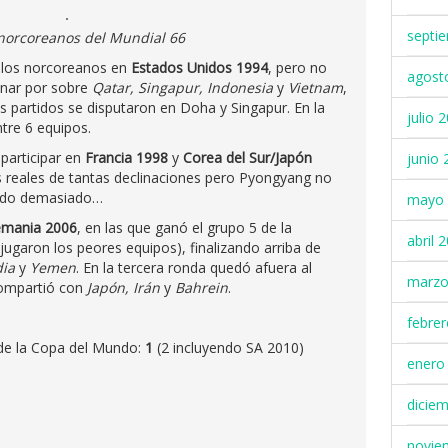
septi
norcoreanos del Mundial 66
a los norcoreanos en
Estados Unidos 1994
, pero no
agost
inar por sobre
Qatar, Singapur, Indonesia
y
Vietnam
,
os partidos se disputaron en Doha y Singapur. En la
julio 
ntre 6 equipos.
 participar en
Francia 1998
y
Corea del Sur/Japón
junio 
 reales de tantas declinaciones pero Pyongyang no
ando demasiado…
mayo 
emania 2006
, en las que ganó el grupo 5 de la
abril 
jugaron los peores equipos), finalizando arriba de
dia
y
Yemen
. En la tercera ronda quedó afuera al
marzo
 compartió con
Japón, Irán
y
Bahrein
.
febre
 de la Copa del Mundo:
1
(2 incluyendo SA 2010)
enero
dicie
novie