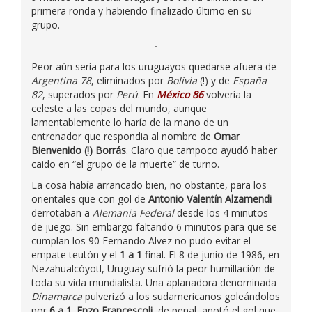
primera ronda y habiendo finalizado último en su
grupo.
Peor aún sería para los uruguayos quedarse afuera de
Argentina 78
, eliminados por
Bolivia
(!) y de
España
82
, superados por
Perú
. En
México 86
volvería la
celeste a las copas del mundo, aunque
lamentablemente lo haría de la mano de un
entrenador que respondia al nombre de
Omar
Bienvenido (!) Borrás
. Claro que tampoco ayudó haber
caido en “el grupo de la muerte” de turno.
La cosa había arrancado bien, no obstante, para los
orientales que con gol de
Antonio Valentín Alzamendi
derrotaban a
Alemania Federal
desde los 4 minutos
de juego. Sin embargo faltando 6 minutos para que se
cumplan los 90 Fernando Alvez no pudo evitar el
empate teutón y el
1 a 1
final. El 8 de junio de 1986, en
Nezahualcóyotl, Uruguay sufrió la peor humillación de
toda su vida mundialista. Una aplanadora denominada
Dinamarca
pulverizó a los sudamericanos goleándolos
por
6 a 1
.
Enzo Francescoli
, de penal, anotó el gol que