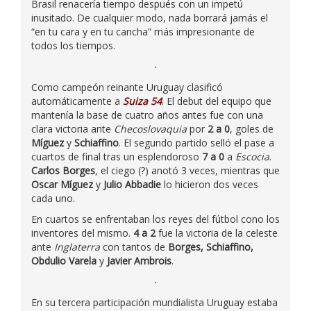
Brasil renacería tiempo después con un impetú
inusitado. De cualquier modo, nada borrará jamás el
“en tu cara y en tu cancha” más impresionante de
todos los tiempos.
Como campeón reinante Uruguay clasificó
automáticamente a
Suiza 54
. El debut del equipo que
mantenía la base de cuatro años antes fue con una
clara victoria ante
Checoslovaquia
por
2 a 0
, goles de
Míguez
y
Schiaffino
. El segundo partido selló el pase a
cuartos de final tras un esplendoroso
7 a 0
a
Escocia
.
Carlos Borges
, el ciego (?) anotó 3 veces, mientras que
Oscar Míguez
y
Julio Abbadie
lo hicieron dos veces
cada uno.
En cuartos se enfrentaban los reyes del fútbol cono los
inventores del mismo.
4 a 2
fue la victoria de la celeste
ante
Inglaterra
con tantos de
Borges, Schiaffino,
Obdulio Varela
y
Javier Ambrois
.
En su tercera participación mundialista Uruguay estaba