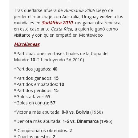
Tras quedarse afuera de
Alemania 2006
luego de
perder el repechaje con Australia, Uruguay vuelve a los
mundiales en
Sudáfrica 2010
tras ganar otra repesca,
en este caso ante
Costa Rica
, a quien le ganó como
visitante y con quien empató en Montevideo
Miscélaneas
:
*Participaciones en fases finales de la Copa del
Mundo:
10
(11 incluyendo SA 2010)
*Partidos jugados:
40
*Partidos ganados:
15
*Partidos empatados:
10
*Partidos perdidos:
15
*Goles a favor:
65
*Goles en contra:
57
*Victoria más abultada:
8-0 vs. Bolivia
(1950)
*Derrota más abultada:
1-6 vs. Dinamarca
(1986)
* Campeonatos obtenidos:
2
* Cuartos puestos:
2