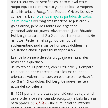
por tercera vez en semifinales, pero el rival era el
mejor equipo del momento y uno de los 10 mejores
de la historia, la
Hungría
de Puskas, Czibor, Kocsis y
compañía. En
uno de los mejores partidos de todos
los mundiales
los magiares mágicos se pusieron 2
goles arriba, pero dos tantos del argentino
(nacionalizado uruguayo, obviamente)
Juan Eduardo
Hohberg
marcaron el 2 a 2 con que terminaron los 90
minutos. Recién en el segundo tiempo del
suplementario pudieron los húngaros doblegar la
resistencia charrúa para triunfar por
4 a 2
.
Esa fue la primera derrota uruguaya en mundiales,
atrás había quedado
un invicto de 11 partidos, con 10 triunfos y 1 empate.
En e partido por el tercer puesto los extenuados
orientales volvieron a caer, en ese caso ante
Austria
,
por
3 a 1
. El cordobés
Hohberg
fue nuevamente el
autor del gol celeste.
En 1958 por primera vez se prendió una luz roja en el
tablero de la celeste, cuando
Paraguay
le birló la plaza
para
Suecia 58
.
Chile 62
fue el mundial del retorno
charrúa, pero, al mismo tiempo que sus clubes se