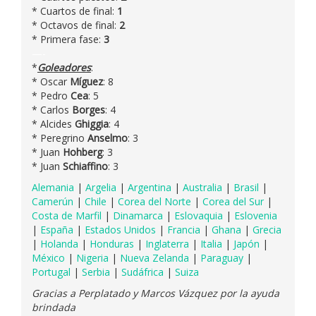
* Cuartos de final:
1
* Octavos de final:
2
* Primera fase:
3
—-
*
Goleadores
:
* Oscar
Míguez
: 8
* Pedro
Cea
: 5
* Carlos
Borges
: 4
* Alcides
Ghiggia
: 4
* Peregrino
Anselmo
: 3
* Juan
Hohberg
: 3
* Juan
Schiaffino
: 3
Alemania
|
Argelia
|
Argentina
|
Australia
|
Brasil
|
Camerún
|
Chile
|
Corea del Norte
|
Corea del Sur
|
Costa de Marfil
|
Dinamarca
|
Eslovaquia
|
Eslovenia
|
España
|
Estados Unidos
|
Francia
|
Ghana
|
Grecia
|
Holanda
|
Honduras
|
Inglaterra
|
Italia
|
Japón
|
México
|
Nigeria
|
Nueva Zelanda
|
Paraguay
|
Portugal
|
Serbia
|
Sudáfrica
|
Suiza
Gracias a Perplatado y Marcos Vázquez por la ayuda
brindada