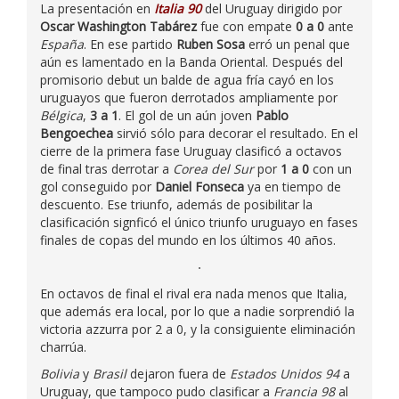
La presentación en
Italia 90
del Uruguay dirigido por
Oscar Washington Tabárez
fue con empate
0 a 0
ante
España
. En ese partido
Ruben Sosa
erró un penal que
aún es lamentado en la Banda Oriental. Después del
promisorio debut un balde de agua fría cayó en los
uruguayos que fueron derrotados ampliamente por
Bélgica
,
3 a 1
. El gol de un aún joven
Pablo
Bengoechea
sirvió sólo para decorar el resultado. En el
cierre de la primera fase Uruguay clasificó a octavos
de final tras derrotar a
Corea del Sur
por
1 a 0
con un
gol conseguido por
Daniel Fonseca
ya en tiempo de
descuento. Ese triunfo, además de posibilitar la
clasificación signficó el único triunfo uruguayo en fases
finales de copas del mundo en los últimos 40 años.
En octavos de final el rival era nada menos que Italia,
que además era local, por lo que a nadie sorprendió la
victoria azzurra por 2 a 0, y la consiguiente eliminación
charrúa.
Bolivia
y
Brasil
dejaron fuera de
Estados Unidos 94
a
Uruguay, que tampoco pudo clasificar a
Francia 98
al