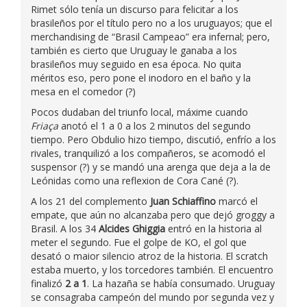
Rimet sólo tenía un discurso para felicitar a los
brasileños por el título pero no a los uruguayos; que el
merchandising de “Brasil Campeao” era infernal; pero,
también es cierto que Uruguay le ganaba a los
brasileños muy seguido en esa época. No quita
méritos eso, pero pone el inodoro en el baño y la
mesa en el comedor (?)
Pocos dudaban del triunfo local, máxime cuando
Friaça
anotó el 1 a 0 a los 2 minutos del segundo
tiempo. Pero Obdulio hizo tiempo, discutió, enfrío a los
rivales, tranquilizó a los compañeros, se acomodó el
suspensor (?) y se mandó una arenga que deja a la de
Leónidas como una reflexion de Cora Cané (?).
A los 21 del complemento
Juan Schiaffino
marcó el
empate, que aún no alcanzaba pero que dejó groggy a
Brasil. A los 34
Alcides Ghiggia
entró en la historia al
meter el segundo. Fue el golpe de KO, el gol que
desató o maior silencio atroz de la historia. El scratch
estaba muerto, y los torcedores también. El encuentro
finalizó
2 a 1
. La hazaña se había consumado. Uruguay
se consagraba campeón del mundo por segunda vez y