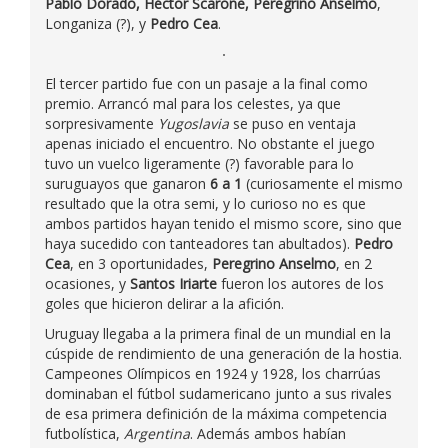
Pablo Dorado, Héctor Scarone, Peregrino Anselmo
,
Longaniza (?), y
Pedro Cea
.
El tercer partido fue con un pasaje a la final como
premio. Arrancó mal para los celestes, ya que
sorpresivamente
Yugoslavia
se puso en ventaja
apenas iniciado el encuentro. No obstante el juego
tuvo un vuelco ligeramente (?) favorable para lo
suruguayos que ganaron
6 a 1
(curiosamente el mismo
resultado que la otra semi, y lo curioso no es que
ambos partidos hayan tenido el mismo score, sino que
haya sucedido con tanteadores tan abultados).
Pedro
Cea
, en 3 oportunidades,
Peregrino Anselmo
, en 2
ocasiones, y
Santos Iriarte
fueron los autores de los
goles que hicieron delirar a la afición.
Uruguay llegaba a la primera final de un mundial en la
cúspide de rendimiento de una generación de la hostia.
Campeones Olímpicos en 1924 y 1928, los charrúas
dominaban el fútbol sudamericano junto a sus rivales
de esa primera definición de la máxima competencia
futbolística,
Argentina
. Además ambos habían