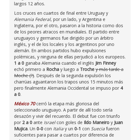
largos 12 años.
Los cruces en cuartos de final entre Uruguay y
Alemania Federal
, por un lado, y Argentina e
Inglaterra, por el otro, pasaron a la historia como dos
de los peores atracos en mundiales. El partido entre
uruguayos y germanos fue dirigido por un árbitro
inglés, y el de los locales y los argentinos por uno
alemán. En ambos partidos hubo expulsiones
polémicas, y ninguna de ellas perjudicó a los europeos.
1 a 0
ganaba Alemania cuando el inglés
Jim Finney
echó primero a
Rocha
y luego a
Troche
y más tarde a
Moche (?)
. Después de la segunda expulsión los
charrúas aguantaron los trapos unos 15 minutos más
pero finalmente Alemania Occidental se impuso por
4
a 0
.
México 70
cerró la etapa más gloriosa del
seleccionado uruguayo. A partir de allí todo sería
desazón y vivir del recuerdo. El debut fue con triunfo
por
2 a 0
ante
Israel
con goles de
Ildo Maneiro
y
Juan
Mujica
. Un
0-0
con
Italia
y un
0-1
con
Suecia
fueron
suficientes para pasar a cuartos por diferencia de