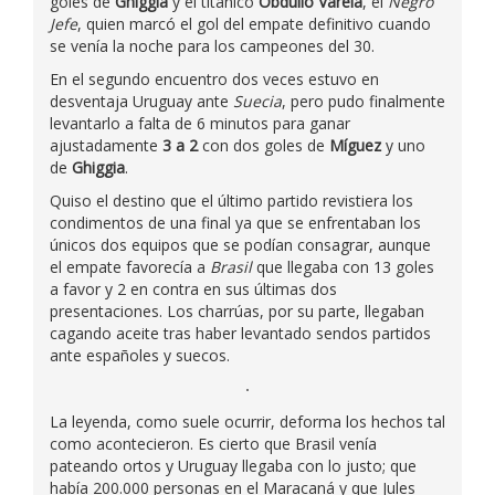
goles de
Ghiggia
y el titánico
Obdulio Varela
, el
Negro
Jefe
, quien marcó el gol del empate definitivo cuando
se venía la noche para los campeones del 30.
En el segundo encuentro dos veces estuvo en
desventaja Uruguay ante
Suecia
, pero pudo finalmente
levantarlo a falta de 6 minutos para ganar
ajustadamente
3 a 2
con dos goles de
Míguez
y uno
de
Ghiggia
.
Quiso el destino que el último partido revistiera los
condimentos de una final ya que se enfrentaban los
únicos dos equipos que se podían consagrar, aunque
el empate favorecía a
Brasil
que llegaba con 13 goles
a favor y 2 en contra en sus últimas dos
presentaciones. Los charrúas, por su parte, llegaban
cagando aceite tras haber levantado sendos partidos
ante españoles y suecos.
La leyenda, como suele ocurrir, deforma los hechos tal
como acontecieron. Es cierto que Brasil venía
pateando ortos y Uruguay llegaba con lo justo; que
había 200.000 personas en el Maracaná y que Jules