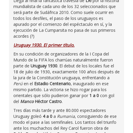
Llega al final la fantástica travesía de
LR!
por la historia
mundialista de cada uno de los 32 seleccionados que
será parte de Sudáfrica 2010. Como suele ocurrir en
todos los desfiles, el paso de los uruguayos es
apurado por el comienzo del espéctaculo en sí, y la
ejecución de La Cumparsita no pasa de sus primeros
acordes (?)
Uruguay 1930. El primer título.
En su condición de organizadores de la I Copa del
Mundo de la FIFA los charrúas naturalmente fueron
parte de
Uruguay 1930
. El debut de los locales fue el
18 de julio de 1930, exactamente 100 años después de
la jura de la Constitución uruguaya, enfrentando a
Perú
en el
Estadio Centenario
, inaugurado en ese
mismo partido. La victoria se hizo rogar para los
orientales que sólo pudieron ganar por
1 a 0
con gol
del
Manco
Héctor Castro
.
Tres días más tarde y ante 80.000 espectadores
Uruguay goleó
4 a 0
a
Rumania
, consiguiendo de ese
modo el pase a las semifinales. Los tantos del triunfo
ante los muchachos del Rey Carol fueron obra de