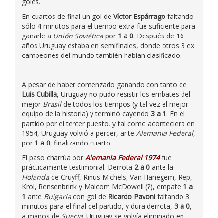
goles.
En cuartos de final un gol de
Víctor Espárrago
faltando
sólo 4 minutos para el tiempo extra fue suficiente para
ganarle a
Unión Soviética
por
1 a 0
. Después de 16
años Uruguay estaba en semifinales, donde otros 3 ex
campeones del mundo también habían clasificado.
A pesar de haber comenzado ganando con tanto de
Luis Cubilla
, Uruguay no pudo resistir los embates del
mejor
Brasil
de todos los tiempos (y tal vez el mejor
equipo de la historia) y terminó cayendo
3 a 1
. En el
partido por el tercer puesto, y tal como aconteciera en
1954, Uruguay volvió a perder, ante
Alemania Federal
,
por
1 a 0
, finalizando cuarto.
El paso charrúa por
Alemania Federal 1974
fue
prácticamente testimonial. Derrota
2 a 0
ante la
Holanda
de Cruyff, Rinus Michels, Van Hanegem, Rep,
Krol, Rensenbrink
y Malcom McDowell (?)
, empate
1 a
1
ante
Bulgaria
con gol de
Ricardo Pavoni
faltando 3
minutos para el final del partido, y dura derrota,
3 a 0
,
a manos de
Suecia
. Uruguay se volvía eliminado en