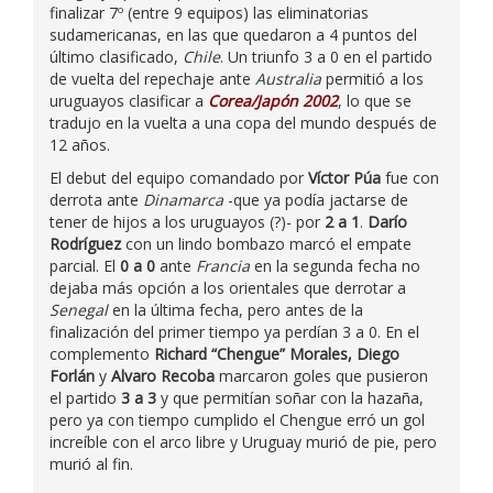
finalizar 7º (entre 9 equipos) las eliminatorias
sudamericanas, en las que quedaron a 4 puntos del
último clasificado,
Chile
. Un triunfo 3 a 0 en el partido
de vuelta del repechaje ante
Australia
permitió a los
uruguayos clasificar a
Corea/Japón 2002
, lo que se
tradujo en la vuelta a una copa del mundo después de
12 años.
El debut del equipo comandado por
Víctor Púa
fue con
derrota ante
Dinamarca
-que ya podía jactarse de
tener de hijos a los uruguayos (?)- por
2 a 1
.
Darío
Rodríguez
con un lindo bombazo marcó el empate
parcial. El
0 a 0
ante
Francia
en la segunda fecha no
dejaba más opción a los orientales que derrotar a
Senegal
en la última fecha, pero antes de la
finalización del primer tiempo ya perdían 3 a 0. En el
complemento
Richard “Chengue” Morales, Diego
Forlán
y
Alvaro Recoba
marcaron goles que pusieron
el partido
3 a 3
y que permitían soñar con la hazaña,
pero ya con tiempo cumplido el Chengue erró un gol
increíble con el arco libre y Uruguay murió de pie, pero
murió al fin.