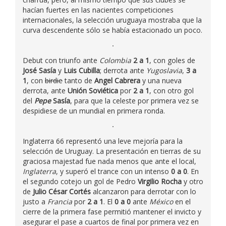
hacían fuertes en las nacientes competiciones
internacionales, la selección uruguaya mostraba que la
curva descendente sólo se había estacionado un poco.
Debut con triunfo ante
Colombia
2 a 1
, con goles de
José Sasía
y
Luis Cubilla
; derrota ante
Yugoslavia
,
3 a
1
, con
birdie
tanto de
Angel Cabrera
y una nueva
derrota, ante
Unión Soviética
por
2 a 1
, con otro gol
del
Pepe
Sasía
, para que la celeste por primera vez se
despidiese de un mundial en primera ronda.
Inglaterra 66 representó una leve mejoría para la
selección de Uruguay. La presentación en tierras de su
graciosa majestad fue nada menos que ante el local,
Inglaterra
, y superó el trance con un intenso
0 a 0
. En
el segundo cotejo un gol de Pedro
Virgilio Rocha
y otro
de
Julio César Cortés
alcanzaron para derrotar con lo
justo a
Francia
por
2 a 1
. El
0 a 0
ante
México
en el
cierre de la primera fase permitió mantener el invicto y
asegurar el pase a cuartos de final por primera vez en