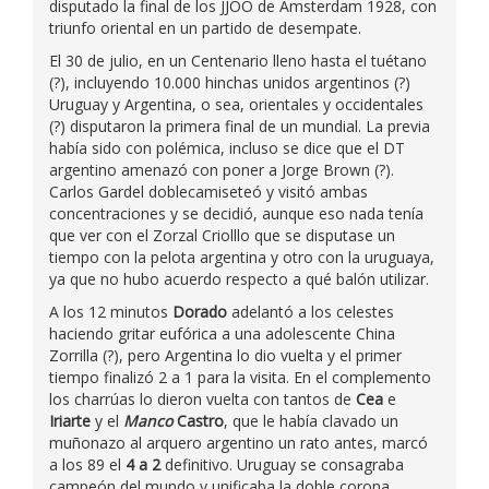
disputado la final de los JJOO de Amsterdam 1928, con
triunfo oriental en un partido de desempate.
El 30 de julio, en un Centenario lleno hasta el tuétano
(?), incluyendo 10.000 hinchas unidos argentinos (?)
Uruguay y Argentina, o sea, orientales y occidentales
(?) disputaron la primera final de un mundial. La previa
había sido con polémica, incluso se dice que el DT
argentino amenazó con poner a Jorge Brown (?).
Carlos Gardel doblecamiseteó y visitó ambas
concentraciones y se decidió, aunque eso nada tenía
que ver con el Zorzal Criolllo que se disputase un
tiempo con la pelota argentina y otro con la uruguaya,
ya que no hubo acuerdo respecto a qué balón utilizar.
A los 12 minutos
Dorado
adelantó a los celestes
haciendo gritar eufórica a una adolescente China
Zorrilla (?), pero Argentina lo dio vuelta y el primer
tiempo finalizó 2 a 1 para la visita. En el complemento
los charrúas lo dieron vuelta con tantos de
Cea
e
Iriarte
y el
Manco
Castro
, que le había clavado un
muñonazo al arquero argentino un rato antes, marcó
a los 89 el
4 a 2
definitivo. Uruguay se consagraba
campeón del mundo y unificaba la doble corona