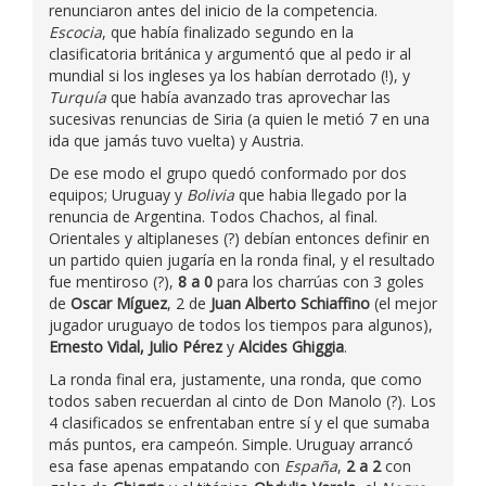
renunciaron antes del inicio de la competencia.
Escocia
, que había finalizado segundo en la
clasificatoria británica y argumentó que al pedo ir al
mundial si los ingleses ya los habían derrotado (!), y
Turquía
que había avanzado tras aprovechar las
sucesivas renuncias de Siria (a quien le metió 7 en una
ida que jamás tuvo vuelta) y Austria.
De ese modo el grupo quedó conformado por dos
equipos; Uruguay y
Bolivia
que habia llegado por la
renuncia de Argentina. Todos Chachos, al final.
Orientales y altiplaneses (?) debían entonces definir en
un partido quien jugaría en la ronda final, y el resultado
fue mentiroso (?),
8 a 0
para los charrúas con 3 goles
de
Oscar Míguez
, 2 de
Juan Alberto Schiaffino
(el mejor
jugador uruguayo de todos los tiempos para algunos),
Ernesto Vidal, Julio Pérez
y
Alcides Ghiggia
.
La ronda final era, justamente, una ronda, que como
todos saben recuerdan al cinto de Don Manolo (?). Los
4 clasificados se enfrentaban entre sí y el que sumaba
más puntos, era campeón. Simple. Uruguay arrancó
esa fase apenas empatando con
España
,
2 a 2
con