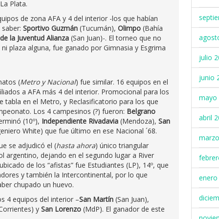
La Plata.
septi
uipos de zona AFA y 4 del interior -los que habían
a saber:
Sportivo Guzmán
(Tucumán),
Olimpo
(Bahía
agost
 de la Juventud Alianza
(San Juan)-. El torneo que no
ni plaza alguna, fue ganado por Gimnasia y Esgrima
julio 
junio 
atos (
Metro y Nacional
) fue similar. 16 equipos en el
liados a AFA más 4 del interior. Promocional para los
mayo 
tabla en el Metro, y Reclasificatorio para los que
ampeonato. Los 4 campesinos (?) fueron:
Belgrano
abril 
erminó (10º),
Independiente Rivadavia
(Mendoza),
San
eniero White) que fue último en ese Nacional ´68.
marzo
que se adjudicó el (
hasta ahora
) único triangular
ol argentino, dejando en el segundo lugar a River
febre
 ubicado de los “afistas” fue Estudiantes (LP), 14º, que
dores y también la Intercontinental, por lo que
enero
haber chupado un huevo.
dicie
s 4 equipos del interior –
San Martín
(San Juan),
Corrientes) y
San Lorenzo
(MdP). El ganador de este
novie