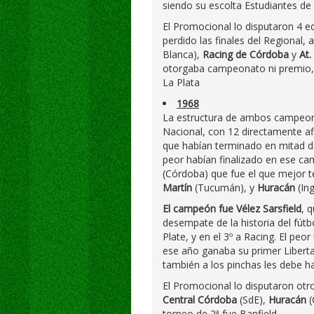
siendo su escolta Estudiantes de 
El Promocional lo disputaron 4 eq
perdido las finales del Regional, 
Blanca),
Racing de Córdoba
y
At.
otorgaba campeonato ni premio, 
La Plata
1968
La estructura de ambos campeon
Nacional, con 12 directamente afi
que habían terminado en mitad de 
peor habían finalizado en ese c
(Córdoba) que fue el que mejor t
Martín
(Tucumán), y
Huracán
(Ing
El campeón fue Vélez Sarsfield
, 
desempate de la historia del fútb
Plate, y en el 3º a Racing. El peor
ese año ganaba su primer Liberta
también a los pinchas les debe 
El Promocional lo disputaron otro
Central Córdoba
(SdE),
Huracán
(
torneo de 2ª fue Banfield.