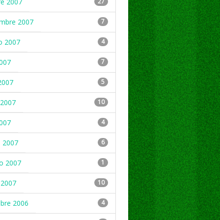
re 2007
27
embre 2007
7
o 2007
4
2007
7
2007
5
2007
10
2007
4
 2007
6
ro 2007
1
 2007
10
mbre 2006
4