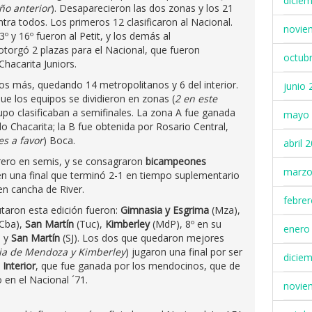
dicie
ño anterior
). Desaparecieron las dos zonas y los 21
tra todos. Los primeros 12 clasificaron al Nacional.
novie
º y 16º fueron al Petit, y los demás al
t otorgó 2 plazas para el Nacional, que fueron
octub
Chacarita Juniors.
os más, quedando 14 metropolitanos y 6 del interior.
junio 
que los equipos se dividieron en zonas (
2 en este
upo clasificaban a semifinales. La zona A fue ganada
mayo 
o Chacarita; la B fue obtenida por Rosario Central,
es a favor
) Boca.
abril 
rero en semis, y se consagraron
bicampeones
marzo
 en una final que terminó 2-1 en tiempo suplementario
en cancha de River.
febre
utaron esta edición fueron:
Gimnasia y Esgrima
(Mza),
(Cba),
San Martín
(Tuc),
Kimberley
(MdP), 8º en su
enero
) y
San Martín
(SJ). Los dos que quedaron mejores
a de Mendoza y Kimberley
) jugaron una final por ser
dicie
Interior
, que fue ganada por los mendocinos, que de
en el Nacional ´71.
novie