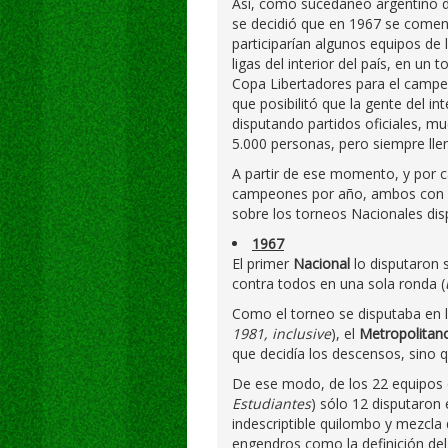
Así, como sucedáneo argentino d
se decidió que en 1967 se comen
participarían algunos equipos de 
ligas del interior del país, en un 
Copa Libertadores para el campeó
que posibilitó que la gente del in
disputando partidos oficiales, 
5.000 personas, pero siempre lle
A partir de ese momento, y por ca
campeones por año, ambos con un 
sobre los torneos Nacionales dis
1967
El primer
Nacional
lo disputaron
contra todos en una sola ronda (
Como el torneo se disputaba en 
1981, inclusive
), el
Metropolitan
que decidía los descensos, sino 
De ese modo, de los 22 equipos q
Estudiantes
) sólo 12 disputaron 
indescriptible quilombo y mezcla 
engendros como la definición de