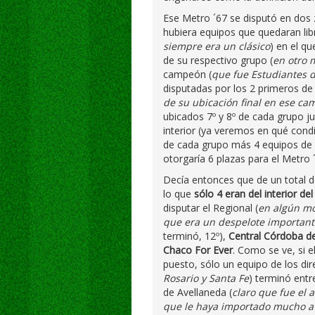
Ese Metro ´67 se disputó en dos 
hubiera equipos que quedaran libr
siempre era un clásico
) en el q
de su respectivo grupo (
en otro 
campeón (
que fue Estudiantes d
disputadas por los 2 primeros de
de su ubicación final en ese c
ubicados 7º y 8º de cada grupo j
interior (ya veremos en qué cond
de cada grupo más 4 equipos de 
otorgaría 6 plazas para el Metro ´
Decía entonces que de un total d
lo que
sólo 4 eran del interior del
disputar el Regional (
en algún mo
que era un despelote important
terminó, 12º),
Central Córdoba de
Chaco For Ever
. Como se ve, si e
puesto, sólo un equipo de los dir
Rosario y Santa Fe
) terminó entr
de Avellaneda (
claro que fue el 
que le haya importado mucho a