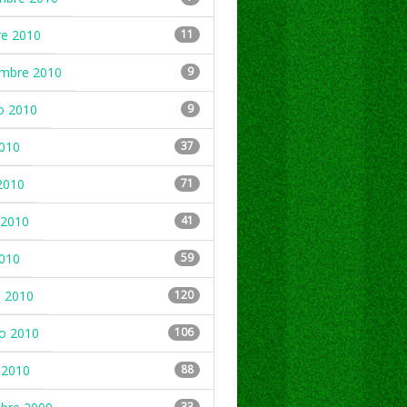
re 2010
11
embre 2010
9
o 2010
9
2010
37
2010
71
2010
41
2010
59
 2010
120
ro 2010
106
 2010
88
33