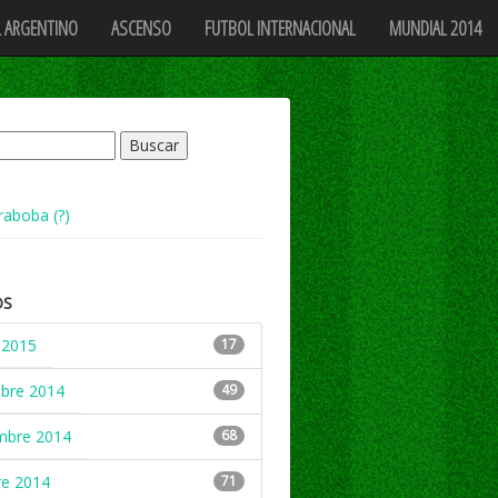
 ARGENTINO
ASCENSO
FUTBOL INTERNACIONAL
MUNDIAL 2014
raboba (?)
OS
 2015
17
mbre 2014
49
mbre 2014
68
re 2014
71