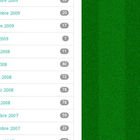
mbre 2009
mbre 2009
20
re 2009
17
2009
1
2008
11
2008
80
 2008
72
ro 2008
78
 2008
78
mbre 2007
59
mbre 2007
23