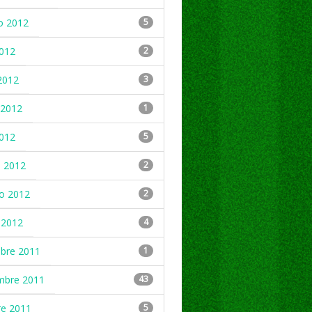
o 2012
5
2012
2
2012
3
2012
1
2012
5
 2012
2
ro 2012
2
 2012
4
mbre 2011
1
mbre 2011
43
re 2011
5