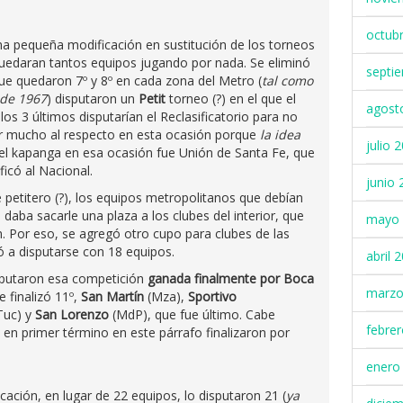
octub
na pequeña modificación en sustitución de los torneos
quedaran tantos equipos jugando por nada. Se eliminó
septi
ue quedaron 7º y 8º en cada zona del Metro (
tal como
 de 1967
) disputaron un
Petit
torneo (?) en el que el
agost
 los 3 últimos disputarían el Reclasificatorio para no
 mucho al respecto en esta ocasión porque
la idea
julio 
 el kapanga en esa ocasión fue Unión de Santa Fe, que
ficó al Nacional.
junio 
petitero (?), los equipos metropolitanos que debían
 daba sacarle una plaza a los clubes del interior, que
mayo 
n. Por eso, se agregó otro cupo para clubes de las
ó a disputarse con 18 equipos.
abril 
isputaron esa competición
ganada finalmente por Boca
marzo
e finalizó 11º,
San Martín
(Mza),
Sportivo
Tuc) y
San Lorenzo
(MdP), que fue último. Cabe
febre
 en primer término en este párrafo finalizaron por
enero
icación, en lugar de 22 equipos, lo disputaron 21 (
ya