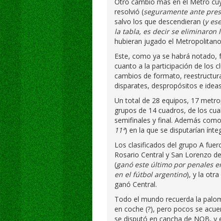
Otro cambio más en el Metro cuya 
resolvió (
seguramente ante presi
salvo los que descendieran (
y es
la tabla, es decir se eliminaron l
hubieran jugado el Metropolitano
Este, como ya se habrá notado, f
cuanto a la participación de los c
cambios de formato, reestructur
disparates, despropósitos e ideas
Un total de 28 equipos, 17 metrop
grupos de 14 cuadros, de los cua
semifinales y final. Además como
11ª
) en la que se disputarían ínt
Los clasificados del grupo A fuer
Rosario Central y San Lorenzo de
(
ganó este último por penales en
en el fútbol argentino
), y la ot
ganó Central.
Todo el mundo recuerda la palomi
en coche (?), pero pocos se acue
se disputó en cancha de NOB, y 