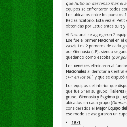
que hubo un descenso más el a
equipos se enfrentaron todos con
Los ubicados entre los puestos 13
Reclasificatorio. Esta vez el Peti
obtenidas por Estudiantes (LP) y 
Al Nacional se agregaron 2 equip
Ese fue el primer Nacional en el 
caso
). Los 2 primeros de cada gr
por Gimnasia (LP), siendo segund
quedando como escolta (
por gol
Los
xeneizes
eliminaron al funeb
Nacionales
al derrotar a Central
(
1-1 en los 90´
) y que se disputó 
Los equipos del interior que disp
que fue 5º en su grupo,
Talleres
grupo,
Gimnasia y Esgrima
(Jujuy
ubicados en cada grupo (
Gimnasi
considerados el
Mejor Equipo del 
ese modo se aseguraron un cupo 
1971