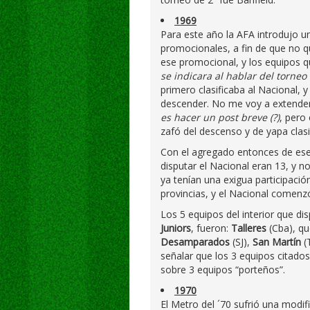
1969
Para este año la AFA introdujo u
promocionales, a fin de que no 
ese promocional, y los equipos q
se indicara al hablar del torneo
primero clasificaba al Nacional, y
descender. No me voy a extender
es hacer un post breve (?)
, pero
zafó del descenso y de yapa clasi
Con el agregado entonces de ese 
disputar el Nacional eran 13, y no
ya tenían una exigua participació
provincias, y el Nacional comenz
Los 5 equipos del interior que d
Juniors
, fueron:
Talleres
(Cba), qu
Desamparados
(SJ),
San Martín
(
señalar que los 3 equipos citados
sobre 3 equipos “porteños”.
1970
El Metro del ´70 sufrió una modif