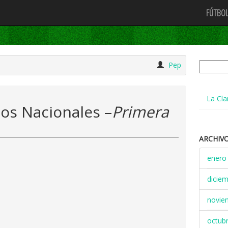
FÚTBOL
Buscar:
Pep
La Cla
os Nacionales –
Primera
ARCHIV
enero
dicie
novie
octub