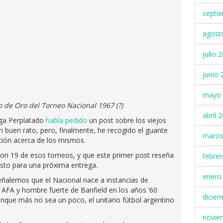
septi
agost
julio 
junio 
mayo 
 de Oro del Torneo Nacional 1967 (?)
abril 
ega Perplatado
había pedido
un post sobre los viejos
n buen rato, pero, finalmente, he recogido el guante
marzo
ación acerca de los mismos.
aron 19 de esos torneos, y que este primer post reseña
febre
esto para una próxima entrega.
enero
eñalemos que el Nacional nace a instancias de
AFA y hombre fuerte de Banfield en los años ‘60
dicie
que más no sea un poco, el unitario fútbol argentino
novie