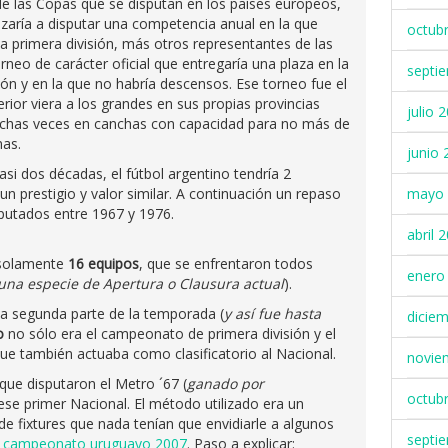
e las Copas que se disputan en los países europeos,
zaría a disputar una competencia anual en la que
octub
la primera división, más otros representantes de las
torneo de carácter oficial que entregaría una plaza en la
septi
n y en la que no habría descensos. Ese torneo fue el
terior viera a los grandes en sus propias provincias
julio 
muchas veces en canchas con capacidad para no más de
nas.
junio 
si dos décadas, el fútbol argentino tendría 2
prestigio y valor similar. A continuación un repaso
mayo 
putados entre 1967 y 1976.
abril 
 solamente
16 equipos
, que se enfrentaron todos
enero
una especie de Apertura o Clausura actual
).
la segunda parte de la temporada (
y así fue hasta
dicie
o
no sólo era el campeonato de primera división y el
que también actuaba como clasificatorio al Nacional.
novie
ue disputaron el Metro ´67 (
ganado por
octub
ese primer Nacional. El método utilizado era un
de fixtures que nada tenían que envidiarle a algunos
septi
l
campeonato uruguayo 2007
. Paso a explicar: