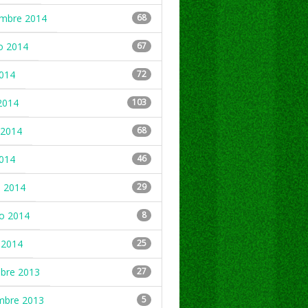
embre 2014
68
o 2014
67
2014
72
2014
103
2014
68
2014
46
 2014
29
ro 2014
8
 2014
25
mbre 2013
27
mbre 2013
5