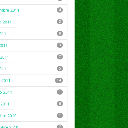
embre 2011
4
o 2011
2
2011
9
2011
3
2011
7
2011
5
 2011
14
ro 2011
1
 2011
6
mbre 2010
1
mbre 2010
7