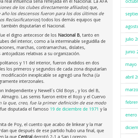
real influencia sería reflejada en el Nacional. La AFA
octub
ones de los clubes directamente afiliados
) que,
e año los descensos fueron para los dos últimos de
septi
os Reclasificatorios
) todos los demás equipos que
 también disputarían el Nacional.
agost
ue el digno antecesor de los
Nacional B
, tanto en
julio 
lubes del interior, como a la interminable seguidilla de
aciones, marchas, contramarchas, dislates,
junio 
 antojadizas relativas a su organización.
olitanos y 11 del interior, fueron divididos en dos
mayo 
les los primeros y segundos de cada zona disputarían
 modificación inexplicable se agregó una fecha (
la
abril 
egramente interzonales.
marzo
on Independiente y Newell´s Old Boys , y los del B,
 Almagro. Las semis fueron entre el Rojo y el Cuervo
febre
 la que, creo, fue la primer definición de ese modo
ra fue disputada el famoso
19 de diciembre de 1971
y la
enero
ta de Poy, el cuento que acabo de linkear y la mar
dicie
rdan que después de ese partido hubo una final, que
en la que
Central
derrotó 2-1 a San Lorenzo