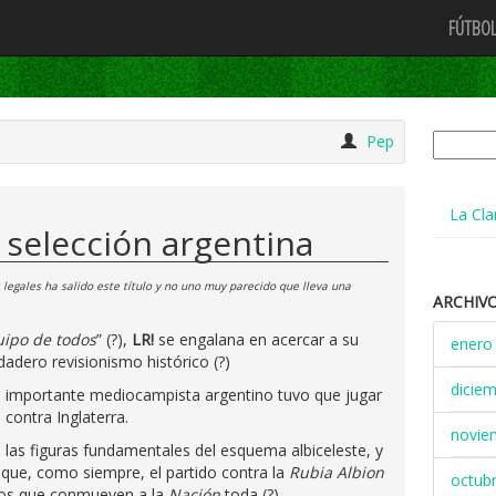
FÚTBOL
Buscar:
Pep
La Cla
 selección argentina
s legales ha salido este título y no uno muy parecido que lleva una
ARCHIV
ipo de todos
” (?),
LR!
se engalana en acercar a su
enero
adero revisionismo histórico (?)
dicie
n importante mediocampista argentino tuvo que jugar
 contra Inglaterra.
novie
 las figuras fundamentales del esquema albiceleste, y
que, como siempre, el partido contra la
Rubia Albion
octub
pios que conmueven a la
Nación
toda (?)