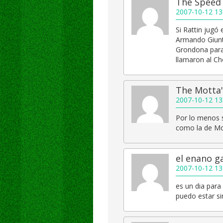
The Speed
2007-10-12 13
Si Rattin jugó
Armando Giunt
Grondona para 
llamaron al Ch
The Motta'
2007-10-12 13
Por lo menos 
como la de Mo
el enano g
2007-10-12 13
es un dia para
puedo estar sin