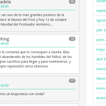
octub
adela
15
:39:00
septi
 ser uno de lo más grandes posteos de la
ría ir al Museo del Post y hoy 12 de octubre
agost
a Mundial del Posteador Anónimo,…
julio 
 King
16
junio 
:40:00
mayo 
 le convenía que lo convoquen a Giunta. Blas
 abanderado de los humildes del futbol, de los
abril 
ran sacrificio para llegar y para mantenerse, y
pre representó otros intereses.
marzo
febre
17
:42:00
enero
como un krupoviesa con onda?
dicie