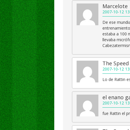
Marcelote
2007-10-12 13
De ese mundial
entrenamiento 
estaba a 100 m
llevaba micróf
Cabezatermism
The Speed
2007-10-12 13
Lo de Rattin e
el enano g
2007-10-12 13
fue Rattin el 