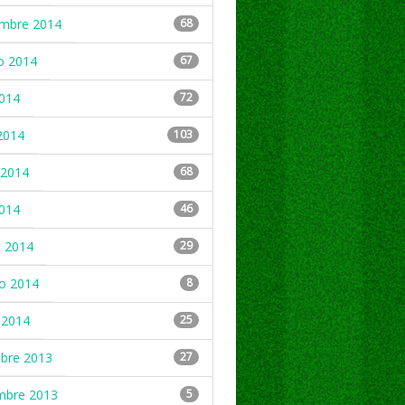
embre 2014
68
o 2014
67
2014
72
2014
103
2014
68
2014
46
 2014
29
ro 2014
8
 2014
25
mbre 2013
27
mbre 2013
5