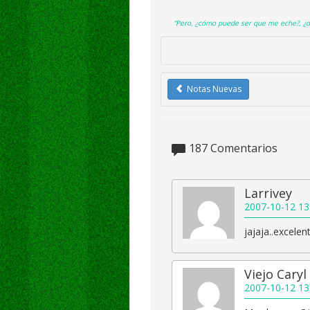
“Pero, ¿cómo puede ser que me eche?, 
Notas Nuevas
187
Comentarios
Larrivey
2007-10-12 13
jajaja..excelen
Viejo Cary
2007-10-12 13