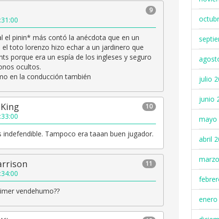
9
octub
:31:00
 el pinin* más contó la anécdota que en un
septi
el toto lorenzo hizo echar a un jardinero que
ts porque era un espía de los ingleses y seguro
agost
onos ocultos.
o en la conducción también
julio 
junio 
 King
10
:33:00
mayo 
s indefendible. Tampoco era taaan buen jugador.
abril 
marzo
arrison
11
:34:00
febre
primer vendehumo??
enero