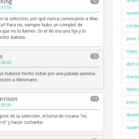
dicie
 King
12
:37:00
novie
 en la seleccion, por qué nunca convocaron a Blas
a? Para mi, siempre hubo un complot de
octub
que no lo llamen. En el 86 era una fija y lo
echo Batista.
junio 
mayo 
s
13
:38:00
abril 
se hubiese hecho echar por una patada asesina
marzo
nzón a Klinsmann.
febre
arrison
14
enero
:39:00
dicie
 post de la selección, el tema de rosana “no
 ti” y hacer cucharita..
novie