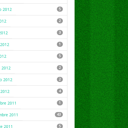
o 2012
5
2012
2
2012
3
2012
1
2012
5
 2012
2
ro 2012
2
 2012
4
mbre 2011
1
mbre 2011
43
re 2011
5