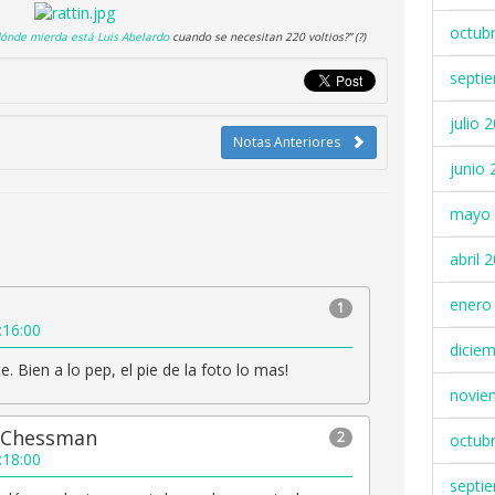
octub
¿dónde mierda está
Luis Abelardo
cuando se necesitan 220 voltios?” (?)
septi
julio 
Notas Anteriores
junio 
mayo 
abril 
enero
1
:16:00
dicie
te. Bien a lo pep, el pie de la foto lo mas!
novie
l Chessman
2
octub
:18:00
septi