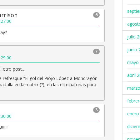
septi
arrison
6
:27:00
agost
gay?
julio 
junio 
7
:29:00
mayo 
l otro post…
abril 
 refresque “El gol del Piojo López a Mondragón
 falla en la matrix (?), en las eliminatorias para
marzo
febre
8
enero
:30:00
dicie
!!!!!
novie