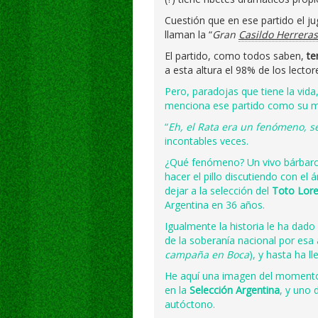
Cuestión que en ese partido el j
llaman la “
Gran
Casildo Herreras
El partido, como todos saben,
te
a esta altura el 98% de los lect
Pero, paradojas que tiene la vida,
menciona ese partido como su má
“
Eh, el Rata era un fenómeno, se
incontables veces.
¿Qué fenómeno? Un vivo bárbaro q
hacer el pillo discutiendo con el 
dejar a la selección del
Toto Lor
Argentina en 36 años.
Igualmente la historia le ha dado
de la soberanía nacional por esa 
campaña en Boca
), y hasta ha l
He aquí una imagen del momento 
en la
Selección Argentina
, y uno
autóctono.