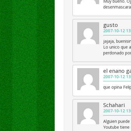
Muy bueno. Oja
desenmascaram
gusto
2007-10-12 13
jajaja, buenis
Lo unico que al
perdonado por
el enano g
2007-10-12 13
que opina Feli
Schahari
2007-10-12 13
Alguien puede 
Youtube tiene 