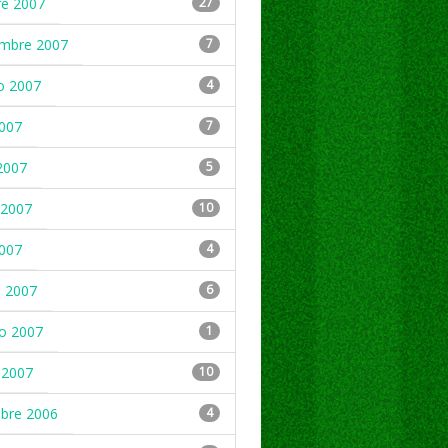
re 2007
27
embre 2007
7
o 2007
4
2007
7
2007
5
2007
10
2007
4
 2007
6
ro 2007
1
 2007
10
mbre 2006
4