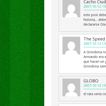
Cacho Ciud
2007-10-12 13
este post debe
historia,…debe
declararse Dí
The Speed
2007-10-12 13
A Grondona no
Armando era el
que hacen un g
Grondona siem
GLOBO
2007-10-12 13
el rata seria 