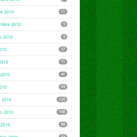
re 2010
11
embre 2010
9
o 2010
9
2010
37
2010
71
2010
41
2010
59
 2010
120
ro 2010
106
 2010
88
33