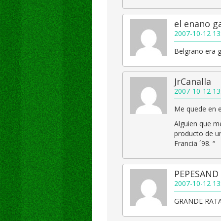
el enano g
2007-10-12 13
Belgrano era 
JrCanalla
2007-10-12 13
Me quede en e
Alguien que me
producto de una
Francia ´98. “
PEPESAND
2007-10-12 13
GRANDE RATA!!!