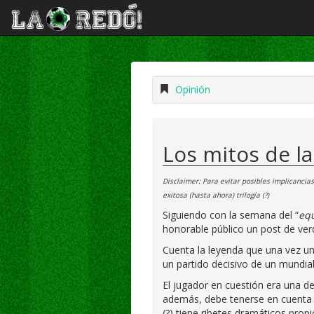
Opinión
Los mitos de la
Disclaimer: Para evitar posibles implicancia
exitosa (hasta ahora) trilogía (?)
Siguiendo con la semana del “
equ
honorable público un post de verd
Cuenta la leyenda que una vez u
un partido decisivo de un mundial
El jugador en cuestión era una de
además, debe tenerse en cuenta 
(?) tiene ribetes dramáticos pro