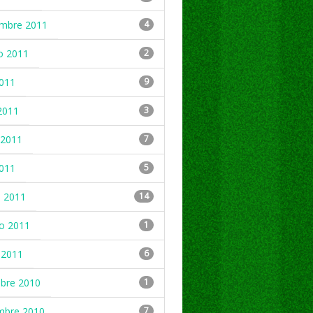
embre 2011
4
o 2011
2
2011
9
2011
3
2011
7
2011
5
 2011
14
ro 2011
1
 2011
6
mbre 2010
1
mbre 2010
7