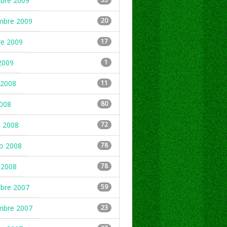
mbre 2009
mbre 2009
20
re 2009
17
2009
1
2008
11
2008
80
 2008
72
ro 2008
78
 2008
78
mbre 2007
59
mbre 2007
23