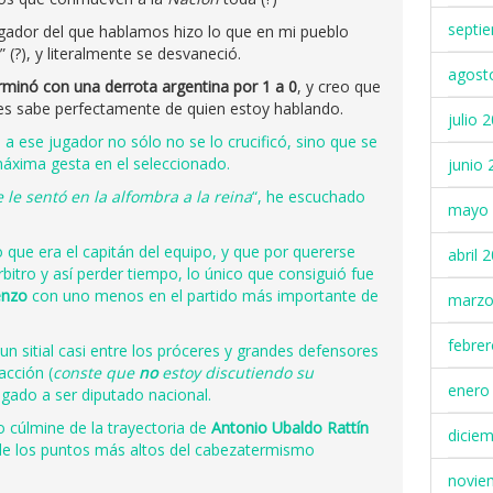
septi
ugador del que hablamos hizo lo que en mi pueblo
” (?), y literalmente se desvaneció.
agost
rminó con una derrota argentina por 1 a 0
, y creo que
ores sabe perfectamente de quien estoy hablando.
julio 
 a ese jugador no sólo no se lo crucificó, sino que se
xima gesta en el seleccionado.
junio 
 le sentó en la alfombra a la reina
“, he escuchado
mayo 
ue era el capitán del equipo, y que por quererse
abril 
árbitro y así perder tiempo, lo único que consiguió fue
enzo
con uno menos en el partido más importante de
marzo
febre
 un sitial casi entre los próceres y grandes defensores
acción (
conste que
no
estoy discutiendo su
enero
legado a ser diputado nacional.
cúlmine de la trayectoria de
Antonio Ubaldo Rattín
dicie
 de los puntos más altos del cabezatermismo
novie