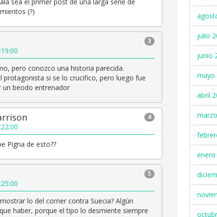
lá sea el primer post de una larga serie de
ientos (?)
agost
julio 
3
:19:00
junio 
imo, pero conozco una historia parecida.
mayo 
 protagonista si se lo crucifico, pero luego fue
 un beodo entrenador
abril 
marzo
arrison
4
:22:00
febre
pe Pigna de esto??
enero
5
dicie
:25:00
novie
mostrar lo del corner contra Suecia? Algún
que haber, porque el tipo lo desmiente siempre
octub