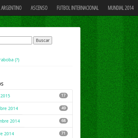
 ARGENTINO
ASCENSO
FUTBOL INTERNACIONAL
MUNDIAL 2014
raboba (?)
OS
 2015
17
mbre 2014
49
mbre 2014
68
re 2014
71