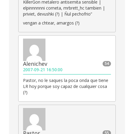
KillerGon metalero antisemita sensible |
elpinnnnnni corneta, mrbrett_hc tambien |
priviet, devushki (?) | Ñul pechofrio”
vengan a chtear, amargos (?)
Alenichev
54
2007-09-21 16:50:00
Pastor, no le saques la poca onda que tiene
LR hoy porque soy capaz de cualquier cosa
(?)
Pastor
55