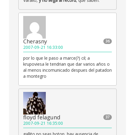
Varallo,
y no llega al récord
, qué saben.
Cherasny
36
2007-09-21 16:33:00
por lo que le paso a marce(?) cil; a
krupoviesa le tendrian que dar varios años o
al menos incomunicado despues del patadon
a montegro
floyd felagund
37
2007-09-21 16:35:00
gallito no seas boton, hay ausencia de