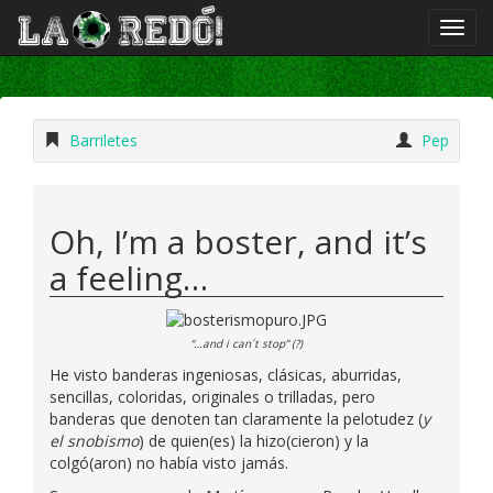
Barriletes
Pep
Oh, I’m a boster, and it’s
a feeling…
“…and i can´t stop” (?)
He visto banderas ingeniosas, clásicas, aburridas,
sencillas, coloridas, originales o trilladas, pero
banderas que denoten tan claramente la pelotudez (
y
el snobismo
) de quien(es) la hizo(cieron) y la
colgó(aron) no había visto jamás.