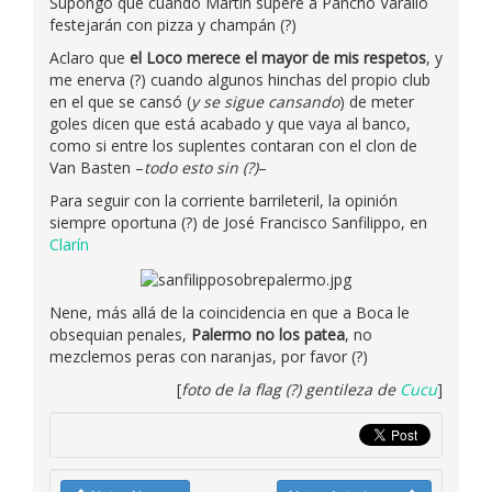
Supongo que cuando Martín supere a Pancho Varallo
festejarán con pizza y champán (?)
Aclaro que
el Loco merece el mayor de mis respetos
, y
me enerva (?) cuando algunos hinchas del propio club
en el que se cansó (
y se sigue cansando
) de meter
goles dicen que está acabado y que vaya al banco,
como si entre los suplentes contaran con el clon de
Van Basten –
todo esto sin (?)
–
Para seguir con la corriente barrileteril, la opinión
siempre oportuna (?) de José Francisco Sanfilippo, en
Clarín
Nene, más allá de la coincidencia en que a Boca le
obsequian penales,
Palermo no los patea
, no
mezclemos peras con naranjas, por favor (?)
[
foto de la flag (?) gentileza de
Cucu
]