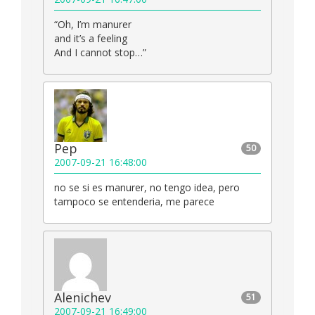
“Oh, I’m manurer
and it’s a feeling
And I cannot stop…”
Pep
50
2007-09-21 16:48:00
no se si es manurer, no tengo idea, pero
tampoco se entenderia, me parece
Alenichev
51
2007-09-21 16:49:00