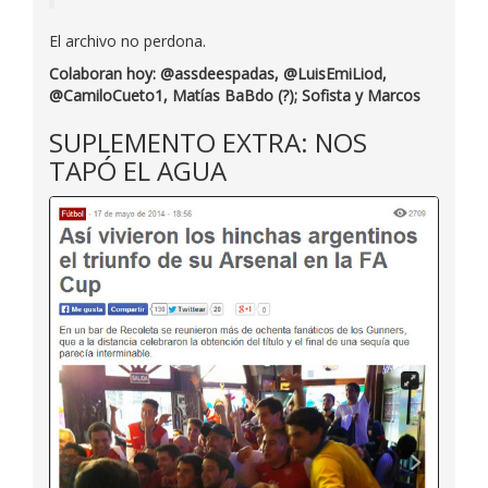
El archivo no perdona.
Colaboran hoy: @assdeespadas, @LuisEmiLiod,
@CamiloCueto1, Matías BaBdo (?); Sofista y Marcos
SUPLEMENTO EXTRA: NOS
TAPÓ EL AGUA