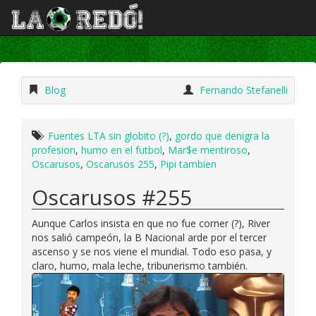
Blog
Fernando Stefanelli
Fuentes LTA sin globito (?)
,
gordo que denigra la
profesion
,
humo en el futbol
,
Mar$e mentiroso
,
Oscarusos
,
Oscarusos 255
,
Pipi tambien
Oscarusos #255
Aunque Carlos insista en que no fue corner (?), River
nos salió campeón, la B Nacional arde por el tercer
ascenso y se nos viene el mundial. Todo eso pasa, y
claro, humo, mala leche, tribunerismo también.