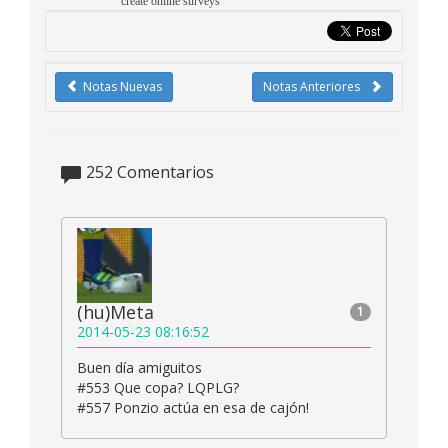
create online surveys
Notas Nuevas
Notas Anteriores
252
Comentarios
(hu)Meta
1
2014-05-23 08:16:52
Buen día amiguitos
#553 Que copa? LQPLG?
#557 Ponzio actúa en esa de cajón!