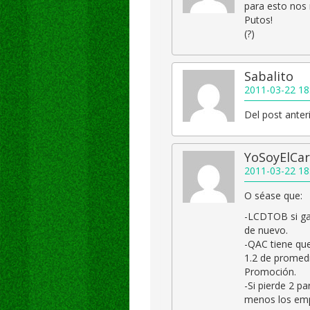
para esto nos 
Putos!
(?)
Sabalito
2011-03-22 18
Del post anteri
YoSoyElCar
2011-03-22 18
O séase que:
-LCDTOB si ga
de nuevo.
-QAC tiene que
1.2 de promedio
Promoción.
-Si pierde 2 pa
menos los emp