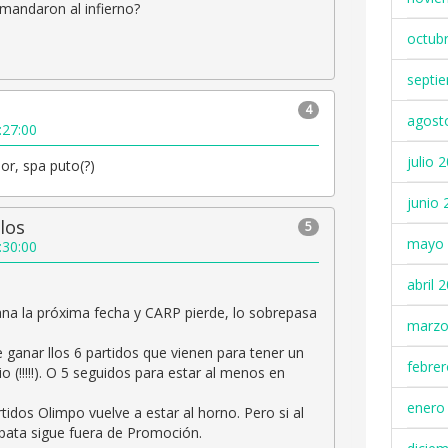
mandaron al infierno?
octub
septi
4
agost
:27:00
julio 
or, spa puto(?)
junio 
los
5
mayo 
:30:00
abril 
na la próxima fecha y CARP pierde, lo sobrepasa
marzo
 ganar llos 6 partidos que vienen para tener un
febre
 (!!!!!). O 5 seguidos para estar al menos en
enero
rtidos Olimpo vuelve a estar al horno. Pero si al
ata sigue fuera de Promoción.