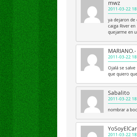
mwz
2011-03-22 18
ya dejaron de
caiga River en
quejarme en un
MARIANO.-
2011-03-22 18
Ojalá se salve
que quiero que
Sabalito
2011-03-22 18
nombrar a boca
YoSoyElCar
2011-03-22 18