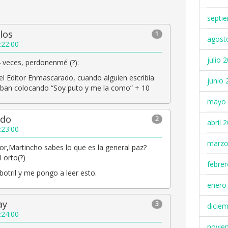
septi
los
1
agost
:22:00
julio 
 veces, perdonenmé (?):
l Editor Enmascarado, cuando alguien escribía
junio 
taban colocando “Soy puto y me la como” + 10
mayo 
udo
2
abril 
:23:00
marzo
ior,Martincho sabes lo que es la general paz?
 orto(?)
febre
otril y me pongo a leer esto.
enero
ay
3
dicie
:24:00
novie