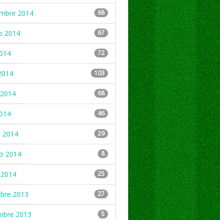
embre 2014
68
o 2014
67
2014
72
2014
103
2014
68
2014
46
 2014
29
ro 2014
8
 2014
25
mbre 2013
27
mbre 2013
5