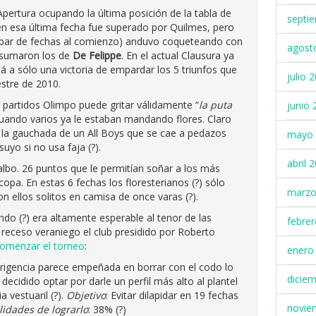
 Apertura ocupando la última posición de la tabla de
septi
en esa última fecha fue superado por Quilmes, pero
n par de fechas al comienzo) anduvo coqueteando con
agost
s sumaron los de
De Felippe
. En el actual Clausura ya
tá a sólo una victoria de empardar los 5 triunfos que
julio 
stre de 2010.
 partidos Olimpo puede gritar válidamente “
la puta
junio 
 cuando varios ya le estaban mandando flores. Claro
o la gauchada de un All Boys que se cae a pedazos
mayo 
uyo si no usa faja (?).
abril 
lbo. 26 puntos que le permitían soñar a los más
pa. En estas 6 fechas los floresterianos (?) sólo
marzo
 ellos solitos en camisa de once varas (?).
do (?) era altamente esperable al tenor de las
febre
 receso veraniego el club presidido por Roberto
comenzar el torneo
:
enero
dirigencia parece empeñada en borrar con el codo lo
dicie
decidido optar por darle un perfil más alto al plantel
 vestuaril (?).
Objetivo
: Evitar dilapidar en 19 fechas
novie
lidades de lograrlo
: 38% (?)