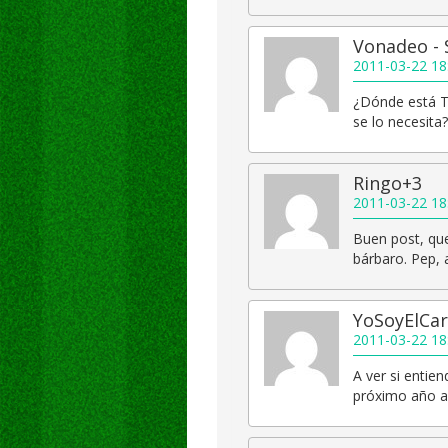
Vonadeo - 
2011-03-22 18
¿Dónde está T
se lo necesita?
Ringo+3
2011-03-22 18
Buen post, que
bárbaro. Pep, 
YoSoyElCar
2011-03-22 18
A ver si entien
próximo año a