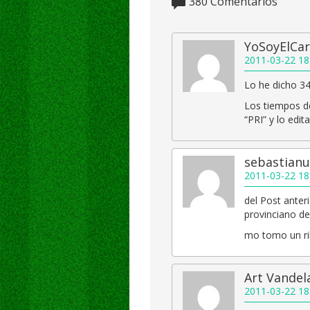
380
Comentarios
YoSoyElCar
2011-03-22 18
Lo he dicho 34
Los tiempos de
“PRI” y lo edi
sebastian
2011-03-22 18
del Post anter
provinciano del
mo tomo un rib
Art Vandel
2011-03-22 18