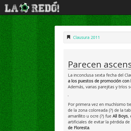
Clausura 2011
Parecen ascen
La inconclusa sexta fecha del Cl
a los puestos de promoción con l
Además, varias parejitas y tríos
Por primera vez en muchísimo t
de la zona coloreada (?) de la ta
amarillito u ocre (?) fue
All Boys
,
artificiales de evitar la pérdida de
de Floresta
.