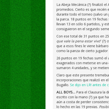
La Abeja Mecánica (?) finalizó el
promedios. Cierto es que recién 
durante todo el torneo (salvo u
la parca. 18 puntos en 19 fecha
llevan 13 en sólo 6 partidos, y es
consiguieron en el segundo seme
Con ese total de 31 puntos en 25
que vale la pena estar vivo
” (?)
que a esos fines le viene bárbar
como la panza de cierto jugador s
26 puntos en 19 fechas sumó el a
exagerados con meterse en una co
sumaron 4 unidades, y se metieron
Claro que este presente tremebun
incorporaciones que realizó en el
Bugallo.
Se dijo en LR! antes de 
ALL BOYS…
Para el Clausura la 
escrito con la mano (?) ya que ha 
aún a costa de perder consistencia
lo hecho en las 19 previas.
Posibi