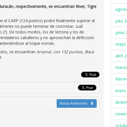
Huracán, respectivamente, se encuentran River, Tigre
agost
e el CARP (124 puntos) podrá finalmente superar al
julio 
nalmente no puede terminar de concretar, cuál
 (?). De todos modos, los de Victoria y los de
junio 
rdaderos caballeros y no aprovechan la defección
manteniéndose al toque nomás.
mayo 
ados, se encuentran
Arsenal, con 132 puntos, Boca
abril 
9.
marzo
febre
enero
dicie
Notas Anteriores
novie
octub