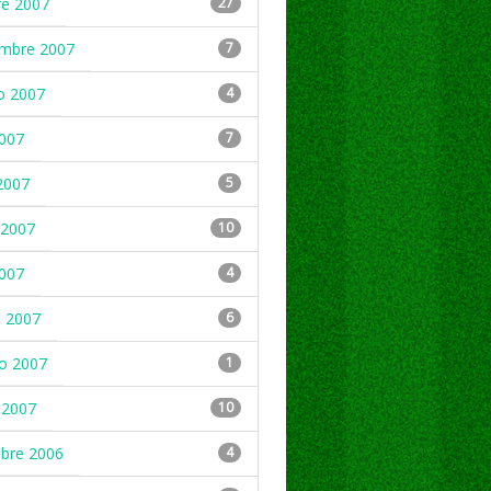
re 2007
27
embre 2007
7
o 2007
4
2007
7
2007
5
2007
10
2007
4
 2007
6
ro 2007
1
 2007
10
mbre 2006
4