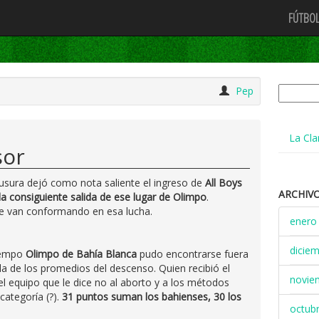
FÚTBOL
Buscar:
Pep
La Cla
sor
ausura dejó como nota saliente el ingreso de
All Boys
ARCHIV
a consiguiente salida de ese lugar de Olimpo
.
 se van conformando en esa lucha.
enero
dicie
iempo
Olimpo de Bahía Blanca
pudo encontrarse fuera
bla de los promedios del descenso. Quien recibió el
novie
 el equipo que le dice no al aborto y a los métodos
 categoría (?).
31 puntos suman los bahienses, 30 los
octub