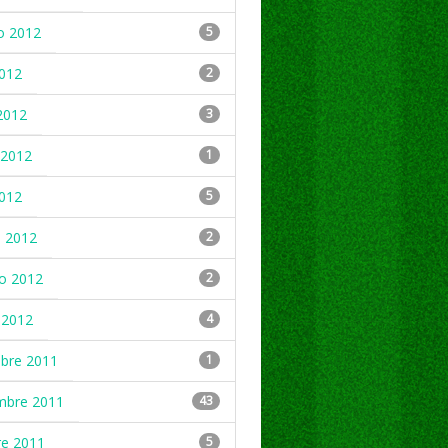
o 2012
5
2012
2
2012
3
2012
1
2012
5
 2012
2
ro 2012
2
 2012
4
mbre 2011
1
mbre 2011
43
re 2011
5