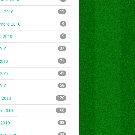
re 2010
11
embre 2010
9
o 2010
9
2010
37
2010
71
2010
41
2010
59
 2010
120
ro 2010
106
 2010
88
33