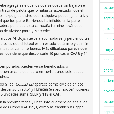
debe agregársele que los que se quedaron bajaron el
octub
n trato de pelota que lo había caracterizado, que el
o inexpugnable sino que cualquiera puede ganar allí, y
septi
 que fue parte Barrientos ha influido en la parte
verdadera pena que esta campaña termine llevándose
julio 
una de Alvárez Jonte y Mercedes.
rtidos All Boys vuelve a acomodarse, y perdiendo un
junio 
ierto es que el fútbol es un estado de ánimo y es más
ner la relativamente buena.
Más dificultoso parece que
mayo 
es, que tiene que descontarle 10 puntos al CAAB y 11
abril 
s temporadas pueden verse beneficiados o
enero
 recién ascendidos, pero en cierto punto sólo pueden
adros.
dicie
os (?) del
CCIELLPED
aparece como dividida en dos
 descenso directo) y
Huracán
(en promoción), quienes
novie
15 unidades suma GELP y 118 el CAH
.
octub
n la próxima fecha y un triunfo quemero dejaría a los
d de Olimpo y All Boys, como así también a Cappa
septi