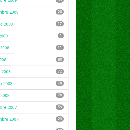
mbre 2009
mbre 2009
20
re 2009
17
2009
1
2008
11
2008
80
 2008
72
ro 2008
78
 2008
78
mbre 2007
59
mbre 2007
23