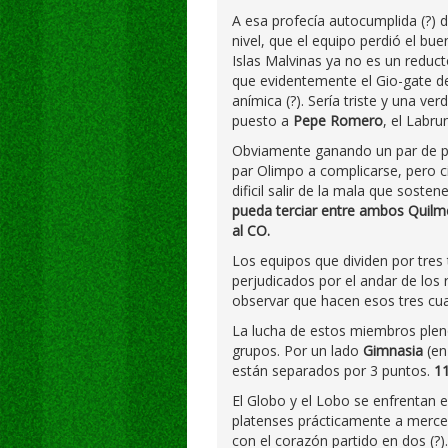
A esa profecía autocumplida (?) 
nivel, que el equipo perdió el bue
Islas Malvinas ya no es un reduct
que evidentemente el Gio-gate del
anímica (?). Sería triste y una 
puesto a
Pepe Romero
, el Labr
Obviamente ganando un par de pa
par Olimpo a complicarse, pero c
dificil salir de la mala que soste
pueda terciar entre ambos Quilm
al CO.
Los equipos que dividen por tre
perjudicados por el andar de los
observar que hacen esos tres cu
La lucha de estos miembros plen
grupos. Por un lado
Gimnasia
(en
están separados por 3 puntos.
1
El Globo y el Lobo se enfrentan e
platenses prácticamente a merce
con el corazón partido en dos (?).