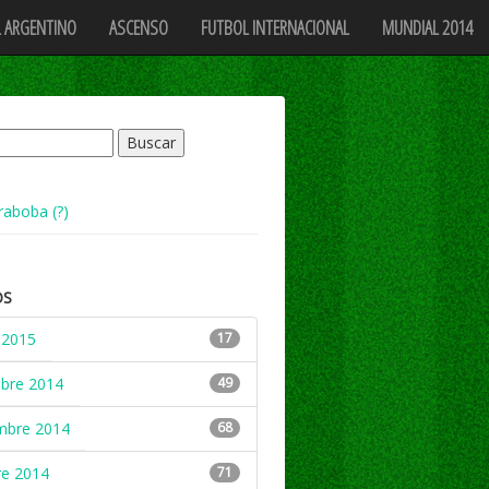
 ARGENTINO
ASCENSO
FUTBOL INTERNACIONAL
MUNDIAL 2014
raboba (?)
OS
 2015
17
mbre 2014
49
mbre 2014
68
re 2014
71