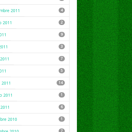
embre 2011
4
o 2011
2
2011
9
2011
3
2011
7
2011
5
 2011
14
ro 2011
1
 2011
6
mbre 2010
1
mbre 2010
7