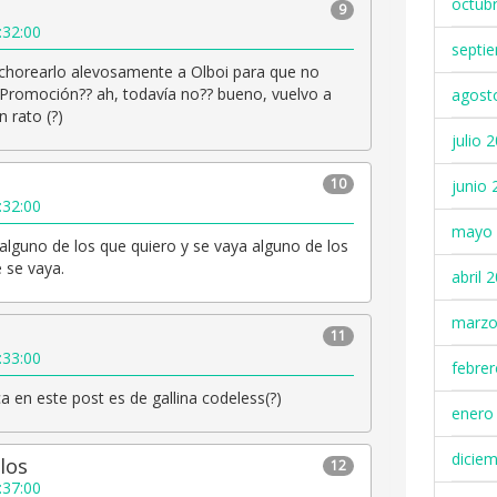
octub
9
:32:00
septi
 chorearlo alevosamente a Olboi para que no
 Promoción?? ah, todavía no?? bueno, vuelvo a
agost
 rato (?)
julio 
10
junio 
:32:00
mayo 
 alguno de los que quiero y se vaya alguno de los
 se vaya.
abril 
marzo
11
:33:00
febre
 en este post es de gallina codeless(?)
enero
dicie
los
12
:37:00