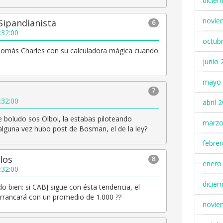
dicie
novie
Sipandianista
6
:32:00
octub
omás Charles con su calculadora mágica cuando
junio 
mayo 
7
:32:00
abril 
 boludo sos Olboi, la estabas piloteando
marzo
alguna vez hubo post de Bosman, el de la ley?
febre
los
8
enero
:32:00
dicie
do bien: si CABJ sigue con ésta tendencia, el
rrancará con un promedio de 1.000 ??
novie