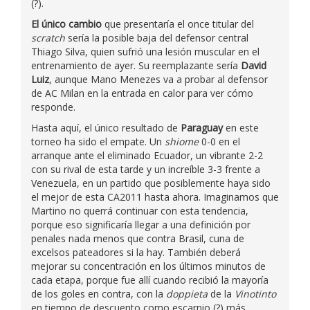
(?).
El único cambio
que presentaría el once titular del
scratch
sería la posible baja del defensor central
Thiago Silva, quien sufrió una lesión muscular en el
entrenamiento de ayer. Su reemplazante sería
David
Luiz
, aunque Mano Menezes va a probar al defensor
de AC Milan en la entrada en calor para ver cómo
responde.
Hasta aquí, el único resultado de
Paraguay
en este
torneo ha sido el empate. Un
shiome
0-0 en el
arranque ante el eliminado Ecuador, un vibrante 2-2
con su rival de esta tarde y un increíble 3-3 frente a
Venezuela, en un partido que posiblemente haya sido
el mejor de esta CA2011 hasta ahora. Imaginamos que
Martino no querrá continuar con esta tendencia,
porque eso significaría llegar a una definición por
penales nada menos que contra Brasil, cuna de
excelsos pateadores si la hay. También deberá
mejorar su concentración en los últimos minutos de
cada etapa, porque fue allí cuando recibió la mayoría
de los goles en contra, con la
doppieta
de la
Vinotinto
en tiempo de descuento como escarnio (?) más