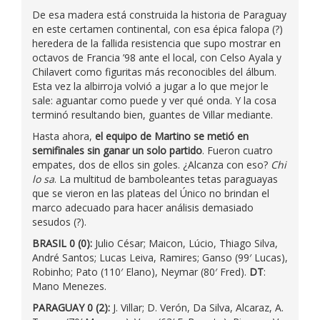
De esa madera está construida la historia de Paraguay
en este certamen continental, con esa épica falopa (?)
heredera de la fallida resistencia que supo mostrar en
octavos de Francia ’98 ante el local, con Celso Ayala y
Chilavert como figuritas más reconocibles del álbum.
Esta vez la albirroja volvió a jugar a lo que mejor le
sale: aguantar como puede y ver qué onda. Y la cosa
terminó resultando bien, guantes de Villar mediante.
Hasta ahora,
el equipo de Martino se metió en
semifinales sin ganar un solo partido
. Fueron cuatro
empates, dos de ellos sin goles. ¿Alcanza con eso?
Chi
lo sa
. La multitud de bamboleantes tetas paraguayas
que se vieron en las plateas del Único no brindan el
marco adecuado para hacer análisis demasiado
sesudos (?).
BRASIL 0 (0):
Julio César; Maicon, Lúcio, Thiago Silva,
André Santos; Lucas Leiva, Ramires; Ganso (99′ Lucas),
Robinho; Pato (110′ Elano), Neymar (80′ Fred).
DT
:
Mano Menezes.
PARAGUAY 0 (2):
J. Villar; D. Verón, Da Silva, Alcaraz, A.