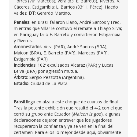
Torres (70′ Marecos); Vera (63′ E. Barreto), Riveros, V.
Cáceres, Estigarribia; L. Barrios (83′ H. Pérez), Haedo
Valdez.
DT
: Gerardo Martino.
Penales
: en Brasil fallaron Elano, André Santos y Fred,
mientras que Villar le contuvo el remate a Thiago Silva;
en Paraguay falló E. Barreto y convirtieron Estigarribia
y Riveros.
Amonestados
: Vera (PAR), André Santos (BRA),
Maicon (BRA), E. Barreto (PAR), Marecos (PAR),
Estigarribia (PAR).
Incidencias
: 102′ expulsados Alcaraz (PAR) y Lucas
Leiva (BRA) por agresión mutua.
Árbitro:
Sergio Pezzotta (Argentina).
Estadio:
Ciudad de La Plata.
Brasil
llega en alza a este choque de cuartos de final.
Tras la potente exhibición que resultó el 4-2 con el que
cerró su grupo ante Ecuador (
Maicon is god
), algunas
declaraciones dejaron entrever que los jugadores
recuperaron la confianza y ya se ven en la final del
certamen. Para ellos lo mejor desde aquí, obviamente