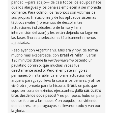
paridad —para abajo— de casi todos los equipos hace
que los alargues y los penales empiecen a ser moneda
corriente. Para colmo, los favoritos son víctimas de
sus propias limitaciones y de los aplicados sistemas
tácticos rivales (no exentos de descollantes
actuaciones individuales, o de la lisa y llana
intervención del azar) y les están dejando su lugar en
las fases finales a selecciones técnicamente menos
agraciadas.
Pasó ayer con Argentina vs. Muslera y hoy, de forma
mucho más exacerbada, con
Brasil vs. Villar
. Fueron
120 minutos donde la
verdeamarelha
ostentó un
paulatino dominio, que muchas veces fue
directamente asedio. Pero el empate sin goles
permaneció inalterable. La enorme actuación del
arquero paraguayo llevó la cosa a los penales, y allí se
vivió otra jornada para la historia.
Brasil
, un país que
supo ser cuna de eximios ejecutantes, ¡
falló sus cuatro
tiros desde los doce pasos
! Y no por poco: hubo un par
que se fueron a las nubes. Con poquito, convirtiendo
dos de tres, los paraguayos se llevaron todo y van por
la gloria.