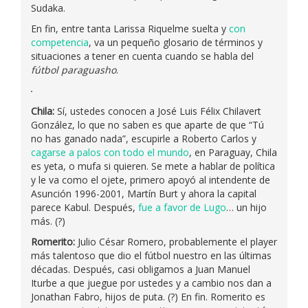
Sudaka.
En fin, entre tanta Larissa Riquelme suelta y
con
competencia
, va un pequeño glosario de términos y
situaciones a tener en cuenta cuando se habla del
fútbol paraguasho
.
Chila:
Sí, ustedes conocen a José Luis Félix Chilavert
González, lo que no saben es que aparte de que “Tú
no has ganado nada”, escupirle a Roberto Carlos y
cagarse a palos con todo el mundo
, en Paraguay, Chila
es yeta, o mufa si quieren. Se mete a hablar de política
y le va como el ojete, primero apoyó al intendente de
Asunción 1996-2001, Martín Burt y ahora la capital
parece Kabul. Después,
fue a favor de Lugo
… un hijo
más. (?)
Romerito:
Julio César Romero, probablemente el player
más talentoso que dio el fútbol nuestro en las últimas
décadas. Después, casi obligamos a Juan Manuel
Iturbe a que juegue por ustedes y a cambio nos dan a
Jonathan Fabro, hijos de puta. (?) En fin. Romerito es