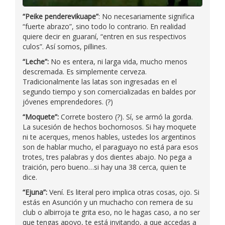
“Peike penderevikuape”
: No necesariamente significa
“fuerte abrazo”, sino todo lo contrario. En realidad
quiere decir en guaraní, “entren en sus respectivos
culos”. Así somos, pillines.
“Leche”:
No es entera, ni larga vida, mucho menos
descremada. Es simplemente cerveza.
Tradicionalmente las latas son ingresadas en el
segundo tiempo y son comercializadas en baldes por
jóvenes emprendedores. (?)
“Moquete”:
Correte bostero (?). Sí, se armó la gorda.
La sucesión de hechos bochornosos. Si hay moquete
ni te acerques, menos hables, ustedes los argentinos
son de hablar mucho, el paraguayo no está para esos
trotes, tres palabras y dos dientes abajo. No pega a
traición, pero bueno…si hay una 38 cerca, quien te
dice.
“Ejuna”:
Vení. Es literal pero implica otras cosas, ojo. Si
estás en Asunción y un muchacho con remera de su
club o albirroja te grita eso, no le hagas caso, a no ser
que tengas apoyo, te está invitando, a que accedas a