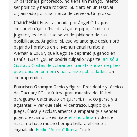
un personaje pintoresco, no tiene un mango, intentó
ser político y hasta rockero. Sí, claro en un festival
organizado por una marca de cerveza. Un grosso.
Chauchesku:
Frase acuñada por Ángel Órtiz para
indicar el trágico final de algún equipo, técnico o
jugador, es decir, que se va despidiendo de sus
posibilidades. Angelito, sí, ese volante que deslumbró
bajando hombres en el Monumental rumbo a
Alemania 2006 y que luego se deprimió jugando en
Lanús. Bueh, ¿quién podría culparlo? Aparte,
acusó a
Gustavo Costas de cobrar por transferencias de pibes
que ponía en primera
y
hasta hizo publicidades
. Un
incomprendido.
Francisco Ocampo:
Genio y figura. Presidente y técnico
del Tacuary FC. La última gran muestra del fútbol
paraguayo. Catenaccio en guaraní. (?) A colgarse y a
aguantar. A ver que sale. Al centrazo. Equipo que
juega, única y exclusivamente a empatar (y a vender
jugadores, sino creés fijate
el sitio oficial
) y donde
hasta no hace mucho tiempo brillara el único e
inigualable
Emilio “Ancho” Ibarra
. Crack.