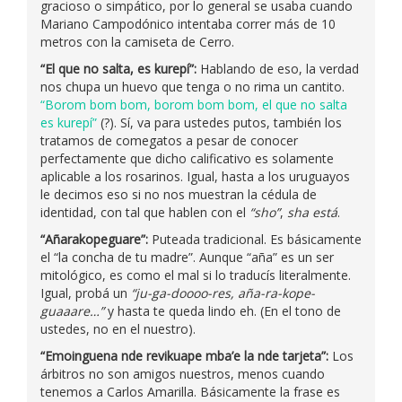
gracioso o simpático, por lo general se usaba cuando
Mariano Campodónico intentaba correr más de 10
metros con la camiseta de Cerro.
“El que no salta, es kurepí”:
Hablando de eso, la verdad
nos chupa un huevo que tenga o no rima un cantito.
“Borom bom bom, borom bom bom, el que no salta
es kurepí”
(?). Sí, va para ustedes putos, también los
tratamos de comegatos a pesar de conocer
perfectamente que dicho calificativo es solamente
aplicable a los rosarinos. Igual, hasta a los uruguayos
le decimos eso si no nos muestran la cédula de
identidad, con tal que hablen con el
“sho”
,
sha está
.
“Añarakopeguare”:
Puteada tradicional. Es básicamente
el “la concha de tu madre”. Aunque “aña” es un ser
mitológico, es como el mal si lo traducís literalmente.
Igual, probá un
“ju-ga-doooo-res, aña-ra-kope-
guaaare…”
y hasta te queda lindo eh. (En el tono de
ustedes, no en el nuestro).
“Emoinguena nde revikuape mba’e la nde tarjeta”:
Los
árbitros no son amigos nuestros, menos cuando
tenemos a Carlos Amarilla. Básicamente la frase es