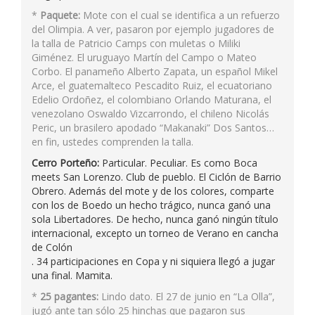
*
Paquete:
Mote con el cual se identifica a un refuerzo
del Olimpia. A ver, pasaron por ejemplo jugadores de
la talla de Patricio Camps con muletas o Miliki
Giménez. El uruguayo Martín del Campo o Mateo
Corbo. El panameño Alberto Zapata, un español Mikel
Arce, el guatemalteco Pescadito Ruiz, el ecuatoriano
Edelio Ordoñez, el colombiano Orlando Maturana, el
venezolano Oswaldo Vizcarrondo, el chileno Nicolás
Peric, un brasilero apodado “Makanaki” Dos Santos…
en fin, ustedes comprenden la talla.
Cerro Porteño:
Particular. Peculiar. Es como Boca
meets San Lorenzo. Club de pueblo. El Ciclón de Barrio
Obrero. Además del mote y de los colores, comparte
con los de Boedo un hecho trágico, nunca ganó una
sola Libertadores. De hecho, nunca ganó ningún título
internacional, excepto un torneo de Verano en cancha
de Colón
. 34 participaciones en Copa y ni siquiera llegó a jugar
una final. Mamita.
*
25 pagantes:
Lindo dato. El 27 de junio en “La Olla”,
jugó ante tan sólo 25 hinchas que pagaron sus