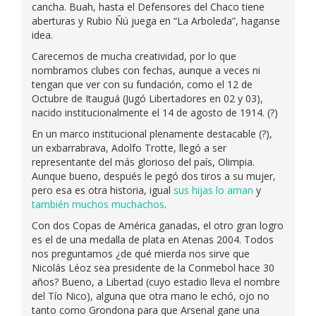
cancha. Buah, hasta el Defensores del Chaco tiene
aberturas y Rubio Ñú juega en “La Arboleda”, haganse
idea.
Carecemos de mucha creatividad, por lo que
nombramos clubes con fechas, aunque a veces ni
tengan que ver con su fundación, como el 12 de
Octubre de Itauguá (Jugó Libertadores en 02 y 03),
nacido institucionalmente el 14 de agosto de 1914. (?)
En un marco institucional plenamente destacable (?),
un exbarrabrava, Adolfo Trotte, llegó a ser
representante del más glorioso del país, Olimpia.
Aunque bueno, después le pegó dos tiros a su mujer,
pero esa es otra historia, igual
sus hijas lo aman
y
también muchos muchachos
.
Con dos Copas de América ganadas, el otro gran logro
es el de una medalla de plata en Atenas 2004. Todos
nos preguntamos ¿de qué mierda nos sirve que
Nicolás Léoz sea presidente de la Conmebol hace 30
años? Bueno, a Libertad (cuyo estadio lleva el nombre
del Tío Nico), alguna que otra mano le echó, ojo no
tanto como Grondona para que Arsenal gane una