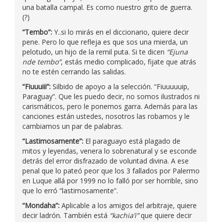
una batalla campal. Es como nuestro grito de guerra.
(?)
“Tembo”:
Y..si lo mirás en el diccionario, quiere decir
pene. Pero lo que refleja es que sos una mierda, un
pelotudo, un hijo de la remil puta. Si te dicen
“Ejuna
nde tembo”
, estás medio complicado, fijate que atrás
no te estén cerrando las salidas.
“Fiuuuiii”:
Silbido de apoyo a la selección. “Fiuuuuuip,
Paraguay”. Que les puedo decir, no somos ilustrados ni
carismáticos, pero le ponemos garra. Además para las
canciones están ustedes, nosotros las robamos y le
cambiamos un par de palabras.
“Lastimosamente”:
El paraguayo está plagado de
mitos y leyendas, venera lo sobrenatural y se esconde
detrás del error disfrazado de voluntad divina. A ese
penal que lo pateó peor que los 3 fallados por Palermo
en Luque allá por 1999 no lo falló por ser horrible, sino
que lo erró “lastimosamente”.
“Mondaha”:
Aplicable a los amigos del arbitraje, quiere
decir ladrón. También está
“kachia’i”
que quiere decir