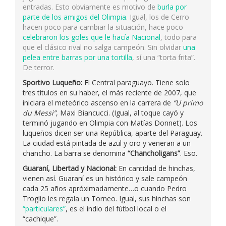
entradas. Esto obviamente es motivo de
burla por
parte de los amigos del Olimpia
. Igual, los de Cerro
hacen poco para cambiar la situación, hace poco
celebraron los goles que le hacía Nacional
, todo para
que el clásico rival no salga campeón. Sin olvidar
una
pelea entre barras por una tortilla
, sí una “torta frita”.
De terror.
Sportivo Luqueño:
El Central paraguayo. Tiene solo
tres títulos en su haber, el más reciente de 2007, que
iniciara el meteórico ascenso en la carrera de
“U primo
du Messi”
, Maxi Biancucci. (Igual, al toque cayó y
terminó jugando en Olimpia con Matías Donnet). Los
luqueños dicen ser una República, aparte del Paraguay.
La ciudad está pintada de azul y oro y veneran a un
chancho. La barra se denomina
“Chancholigans”
. Eso.
Guaraní, Libertad y Nacional:
En cantidad de hinchas,
vienen así. Guaraní es un histórico y sale campeón
cada 25 años apróximadamente…o cuando Pedro
Troglio les regala un Torneo. Igual, sus hinchas son
“particulares”
, es el indio del fútbol local o el
“cachique”.