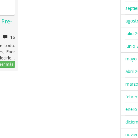
septi
 Pre-
agost
julio 
16
e todo:
junio 
es, Eber
decirle…
mayo 
eer más
abril 
marzo
febre
enero
dicie
novie