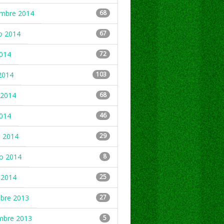
embre 2014
68
o 2014
67
2014
72
2014
103
2014
68
2014
46
 2014
29
ro 2014
8
 2014
25
mbre 2013
27
mbre 2013
5