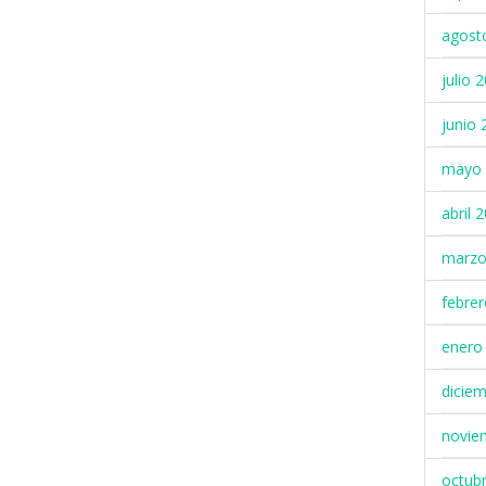
agost
julio 
junio 
mayo 
abril 
marzo
febre
enero
dicie
novie
octub