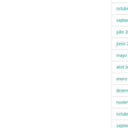
octub
septi
julio 
junio 
mayo 
abril 
enero
dicie
novie
octub
septi