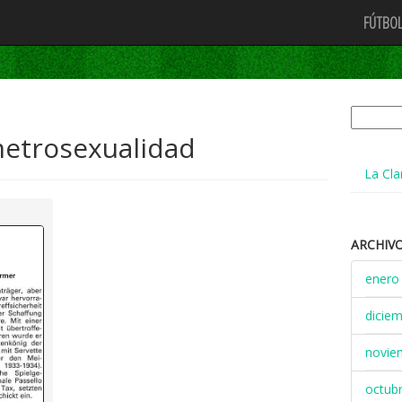
FÚTBOL
Buscar:
metrosexualidad
La Cla
ARCHIV
enero
dicie
novie
octub