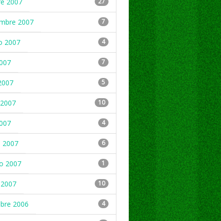
re 2007
27
embre 2007
7
o 2007
4
2007
7
2007
5
2007
10
2007
4
 2007
6
ro 2007
1
 2007
10
mbre 2006
4