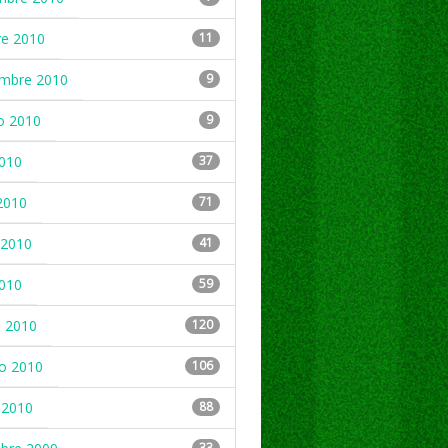
re 2010
11
embre 2010
9
o 2010
9
2010
37
2010
71
2010
41
2010
59
 2010
120
ro 2010
106
 2010
88
33