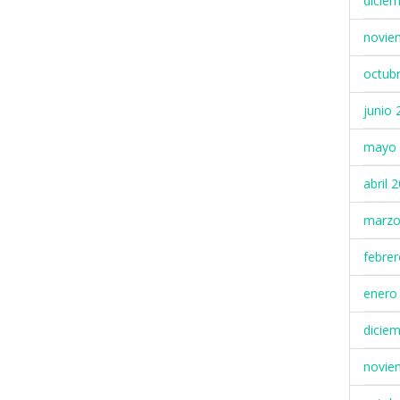
dicie
novie
octub
junio 
mayo 
abril 
marzo
febre
enero
dicie
novie