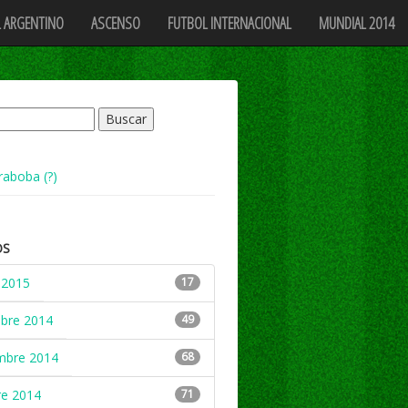
 ARGENTINO
ASCENSO
FUTBOL INTERNACIONAL
MUNDIAL 2014
raboba (?)
OS
 2015
17
mbre 2014
49
mbre 2014
68
re 2014
71