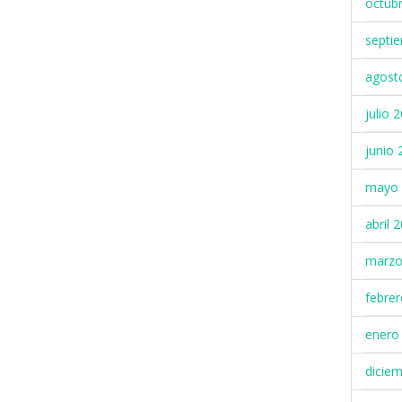
octub
septi
agost
julio 
junio 
mayo 
abril 
marzo
febre
enero
dicie