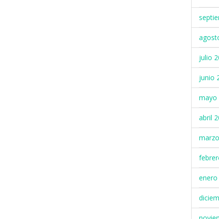
septi
agost
julio 
junio 
mayo 
abril 
marzo
febre
enero
dicie
novie