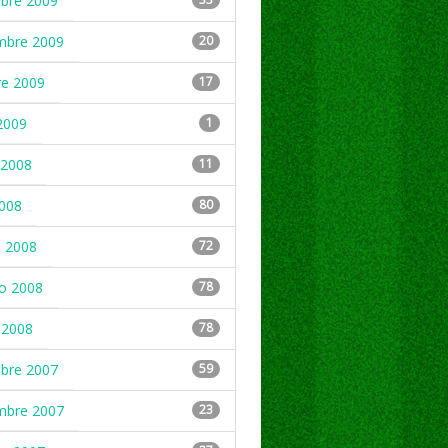
mbre 2009
mbre 2009
20
re 2009
17
2009
1
2008
11
2008
80
 2008
72
ro 2008
78
 2008
78
mbre 2007
59
mbre 2007
23