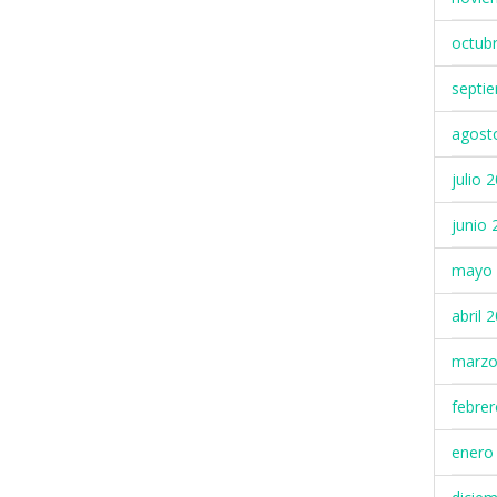
octub
septi
agost
julio 
junio 
mayo 
abril 
marzo
febre
enero