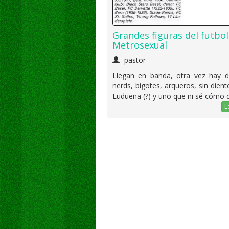
Grandes figuras del futbol
Metrosexual
pastor
Llegan en banda, otra vez hay d
nerds, bigotes, arqueros, sin dient
Ludueña (?) y uno que ni sé cómo 
L