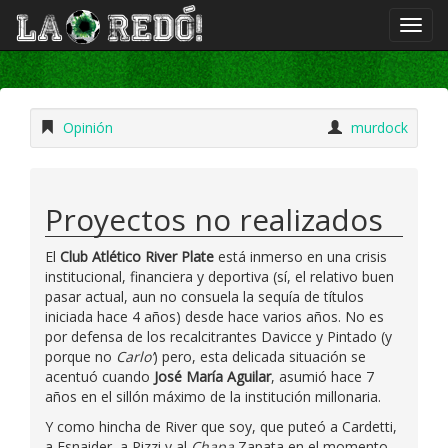
Opinión
murdock
Proyectos no realizados
El
Club Atlético River Plate
está inmerso en una crisis
institucional, financiera y deportiva (sí, el relativo buen
pasar actual, aun no consuela la sequía de títulos
iniciada hace 4 años) desde hace varios años. No es
por defensa de los recalcitrantes Davicce y Pintado (y
porque no
Carlo’
) pero, esta delicada situación se
acentuó cuando
José María Aguilar
, asumió hace 7
años en el sillón máximo de la institución millonaria.
Y como hincha de River que soy, que puteó a Cardetti,
a Esnaider, a Pizzi y al
Chapa
Zapata en el momento