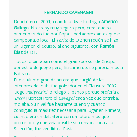
FERNANDO CAVENAGHI
Debutó en el 2001, cuando a River lo dirigía
Américo
Gallego
. No estoy muy seguro pero, creo, que su
primer partido fue por Copa Libertadores antes que el
campeonato local. El
Torito
de O’Brien recién se hizo
un lugar en el equipo, al año siguiente, con
Ramón
Díaz
de DT.
Todos lo pintaban como el gran sucesor de Crespo
por estilo de juego pero, físicamente, se parecía más a
Batistuta.
Fue el último gran delantero que surgió de las
inferiores del club, fue goleador en el Clausura 2002,
luego
Peligrosini
lo relegó al banco porque prefería al
¡
Bichi
Fuertes! Pero el
Cavegol
cada vez que entraba,
mojaba. Su nivel fue bastante bueno y cuando
consiguió la madurez necesaria para jugar en Primera,
cuando era un delantero con un futuro más que
promisorio y que veía posible su convocatoria a la
Selección, fue vendido a Rusia.