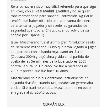
Reitero, hubiera sido muy difícil retenerlo para que siga
en River, con el
Real Madrid
,
Juventus
y no se quién
más merodeando para saber su cotización. Aguilar le
tendría que haber ofrecido una gran suma de dinero
para tentar al jugador y ofrecerle las garantías de
seguridad que tuvo
el Chacho
cuando volvío de su
periplo por España (?).
Javier Mascherano fue el último gran “producto” salido
del semillero millonario. Dudo que haya llegado a jugar
100 partidos con la banda roja. Ganó un título
(Clausura 2004) y dejó alma y vida en el partido de
vuelta de las Semifinales de la Libertadores 2005
contra Sao Paulo. Un crack. Se fue a mediados del
2005. Y parece que fue hace 10 años.
Mascherano se fue al Corinthians (actualmente en
segunda división) cuando Kia Joorabchian gerenciaba
el club. Sí el iraní no estaba, Mascherano ni en pedo
emigraba al
futebol brazuca
.
GERMÁN LUX