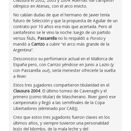
Clausura el 2002, 2003 y 2004. Además fue campeón
olímpico en Atenas, con el arco invicto.
No cabían dudas de que el hermano de Javier tenía
futuro de Selección y que la propuesta de Aguilar de un
contrato por 10 años era más que acertada. Pero al
santafesino se le vino la noche: luego de un partido
versus Ñuls,
Passarella
no lo respaldó a
Poroto
y
mandó a
Carrizo
a cubrir “el arco más grande de la
Argentina”.
Desconozco su perfomance actual en el Mallorca de
España pero, con Carrizo yéndose en Junio a Lazio (y
con Passarella
out
), sería menester ofrecerle la vuelta
a River.
Estos tres jugadores compartieron titularidad en el
Clausura 2004
. El último torneo de Cavenaghi y el
primero (como titular) de Mascherano. River ganó ese
campeonato y llegó a las semifinales de la Copa
Libertadores (eliminado por CABJ).
Creo que estos tres jugadores fueron claves en los
últimos años, y siempre tuvieron una personalidad
lejós del kilombo, de la mala leche y del