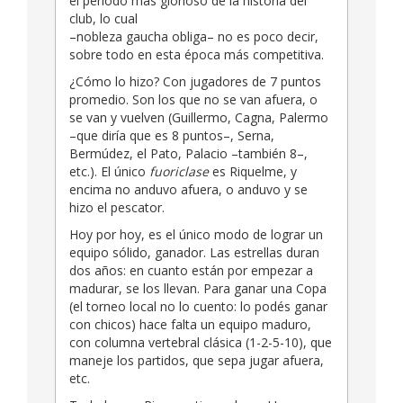
el período más glorioso de la historia del
club, lo cual
–nobleza gaucha obliga– no es poco decir,
sobre todo en esta época más competitiva.
¿Cómo lo hizo? Con jugadores de 7 puntos
promedio. Son los que no se van afuera, o
se van y vuelven (Guillermo, Cagna, Palermo
–que diría que es 8 puntos–, Serna,
Bermúdez, el Pato, Palacio –también 8–,
etc.). El único
fuoriclase
es Riquelme, y
encima no anduvo afuera, o anduvo y se
hizo el pescator.
Hoy por hoy, es el único modo de lograr un
equipo sólido, ganador. Las estrellas duran
dos años: en cuanto están por empezar a
madurar, se los llevan. Para ganar una Copa
(el torneo local no lo cuento: lo podés ganar
con chicos) hace falta un equipo maduro,
con columna vertebral clásica (1-2-5-10), que
maneje los partidos, que sepa jugar afuera,
etc.