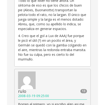
Todo lo que River no tiene ahora. Un
síntoma de eso es que los chicos de buen
pie (Alexis, Buonanotte) transportan la
pelota todo el rato, no la largan. El único que
juega simple y la larga es el menos dotado:
Abreu, que, como su apellido lo indica, se
especializa en generar espacios.
4. Creo que el gol a Lux de AAAJ fue porque
le picó el útil (?) en un pocito el área, y
Germán se quedó con la gamba colgando en
el aire, mientras la redonda entraba mansita.
No fue su culpa, pero es cierto lo del
murmullo.
rulo
13
2008-03-19 09:25:00
Borren al primero, yo si escribo algo asi me