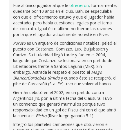
Fue al único jugador al que le
ofrecieron
, formalmente,
quedarse por 10 años en el club. Bah, se especulaba
con que el ofrecimiento estuvo y que el jugador había
aceptado, pero había cuestiones legales por el tema
del contrato. Igual ésto último no fueron las razones
por la que el jugador actualmente no esté en River.
Poroto
es un arquero de condiciones notables, peleó el
puesto con Costanzo, Comizzo, Lux, Buljubasich y
Carrizo. Su titularidad llegó tarde y fue en el 2004,
luego de que Costanzo se lesionara en un partido de
Libertadores frente a Santos Laguna (MEX). Sin
embargo, Astrada le respetó el puesto al
Mago
Blanco/Cordobés tímido
y cuando éste se recuperó, el
pibe de Carcarañá (Sta. Fé) tuvo que volver al banco.
Germán debutó en el 2002, en un partido contra
Argentinos Jrs. por la última fecha del Clausura. Tuvo
un comienzo que generó murmullos porque tuvo
responsabilidad en un gol de Pisculichi con el que abrió
la cuenta el
Bicho
(River luego ganaría 5-1).
Integró los planteles campeones que obtuvieron el