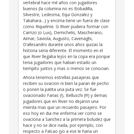
vertebral hace mil años con jugadores
buenos (la columna no es Bobadilla,
Silvestre, Ledesma, Equi Gonzalez y
Takahara…) y encima tiene un fuera de clase
como Riquelme. Si River pudiera formar con
Carrizo (o Lux), Demichelis, Mascherano,
Aimar, Saviola, Augusto, Cavenaghi,
D’allesandro durante unos años quizas la
historia seria diferente. El momento en el
que River llegaba lejos en la copa era porque
tenia jugadores que habian estado un
tiempito juntos y mas o menos se conocian.
Ahora tenemos estrellas pasajeras que
reciben su ovacion ni bien la paran de pecho
o ponen la patita una puta vez. Se fue
ovacionado Farias (!), Belluschi (!!!) y demas
jugadores que en River no dejaron una
mierda mas que un recuerdo pasajero. Por
eso hoy en dia me enferma ver como se
ovaciona a Sanchez a la primera boludez que
hace y no se dice nada, por ejemplo, con
respecto a Falcao (yo a ese le haria un