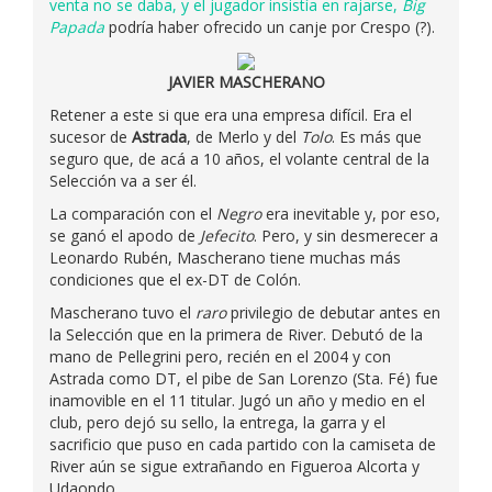
venta no se daba, y el jugador insistía en rajarse,
Big
Papada
podría haber ofrecido un canje por Crespo (?).
JAVIER MASCHERANO
Retener a este si que era una empresa difícil. Era el
sucesor de
Astrada
, de Merlo y del
Tolo
. Es más que
seguro que, de acá a 10 años, el volante central de la
Selección va a ser él.
La comparación con el
Negro
era inevitable y, por eso,
se ganó el apodo de
Jefecito
. Pero, y sin desmerecer a
Leonardo Rubén, Mascherano tiene muchas más
condiciones que el ex-DT de Colón.
Mascherano tuvo el
raro
privilegio de debutar antes en
la Selección que en la primera de River. Debutó de la
mano de Pellegrini pero, recién en el 2004 y con
Astrada como DT, el pibe de San Lorenzo (Sta. Fé) fue
inamovible en el 11 titular. Jugó un año y medio en el
club, pero dejó su sello, la entrega, la garra y el
sacrificio que puso en cada partido con la camiseta de
River aún se sigue extrañando en Figueroa Alcorta y
Udaondo.