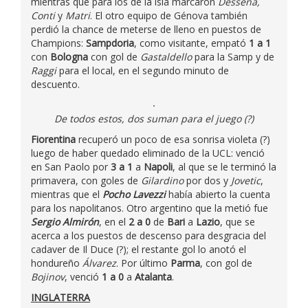
mientras que para los de la isla marcaron
Dessena,
Conti
y
Matri
. El otro equipo de Génova también
perdió la chance de meterse de lleno en puestos de
Champions:
Sampdoria
, como visitante, empató
1 a 1
con
Bologna
con gol de
Gastaldello
para la Samp y de
Raggi
para el local, en el segundo minuto de
descuento.
De todos estos, dos suman para el juego (?)
Fiorentina
recuperó un poco de esa sonrisa violeta (?)
luego de haber quedado eliminado de la UCL: venció
en San Paolo por
3 a 1
a
Napoli
, al que se le terminó la
primavera, con goles de
Gilardino
por dos y
Jovetic
,
mientras que el
Pocho Lavezzi
había abierto la cuenta
para los napolitanos. Otro argentino que la metió fue
Sergio Almirón
, en el
2 a 0
de
Bari
a
Lazio
, que se
acerca a los puestos de descenso para desgracia del
cadaver de Il Duce (?); el restante gol lo anotó el
hondureño
Álvarez
. Por último
Parma
, con gol de
Bojinov
, venció
1 a 0
a
Atalanta
.
INGLATERRA