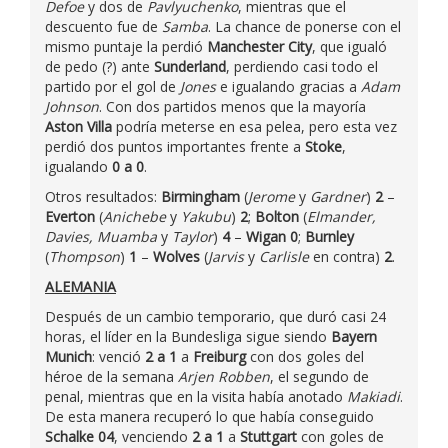
Defoe
y dos de
Pavlyuchenko
, mientras que el
descuento fue de
Samba
. La chance de ponerse con el
mismo puntaje la perdió
Manchester City
, que igualó
de pedo (?) ante
Sunderland
, perdiendo casi todo el
partido por el gol de
Jones
e igualando gracias a
Adam
Johnson
. Con dos partidos menos que la mayoría
Aston Villa
podría meterse en esa pelea, pero esta vez
perdió dos puntos importantes frente a
Stoke
,
igualando
0 a 0
.
Otros resultados:
Birmingham
(
Jerome
y
Gardner
)
2
–
Everton
(
Anichebe
y
Yakubu
)
2
;
Bolton
(
Elmander,
Davies, Muamba
y
Taylor
)
4
–
Wigan 0
;
Burnley
(
Thompson
)
1
–
Wolves
(
Jarvis
y
Carlisle
en contra)
2
.
ALEMANIA
Después de un cambio temporario, que duró casi 24
horas, el líder en la Bundesliga sigue siendo
Bayern
Munich
: venció
2 a 1
a
Freiburg
con dos goles del
héroe de la semana
Arjen Robben
, el segundo de
penal, mientras que en la visita había anotado
Makiadi
.
De esta manera recuperó lo que había conseguido
Schalke 04
, venciendo
2 a 1
a
Stuttgart
con goles de