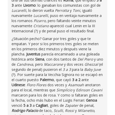
una de sus últimas chances es
Roma
, que empató
3 a
3
ante
Livorno
: lo ganaban los comunistas con gol de
Lucarelli
, lo dieron vuelta
Perrotta
y
Toni
, igualó
nuevamente
Lucarelli
, puso en ventaja nuevamente a
los romanos
Pizarro
, pero faltando veinte minutos
nuevamente
Cristiano
apareció cual Lenin en la III
Internacional (?) y de penal puso el resultado final.
¿Situación pecho? Ganar por tres goles y que te
empatan. Y peor si los primeros tres goles se meten
en los primeros diez minutos y después viene la
plancha.
Juventus
parecía encaminado a una goleada
histórica ante
Siena
, con dos tantos de
Del Piero
y uno
de
Candreva
, pero
Maccarone
y dos veces
Ghezzal
(el
segundo de penal) pusieron el
3 a 3
para la
Baby Juve
(?). Por suerte para la Vecchia Signora no se escapó en
el cuarto puesto
Palermo
, que cayó
3 a 2
ante
Udinese
:
Floro Flores
dos veces y
Asamoah
anotaron
para el local, mientras que
Simplício
y
Edinson Cavani
marcaron para los de rosa. Y como si faltaran goles en
la fecha, ocho más hubo en el Luigis Ferrari:
Genoa
venció
5 a 3
a
Cagliari
, goles de
Zapater
de penal,
Rodrigo Palacio
de taco,
Sculli, Rossi
y
Milanetto
,