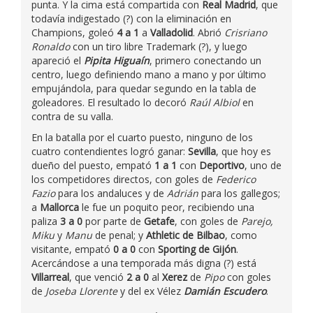
punta. Y la cima está compartida con
Real Madrid
, que
todavía indigestado (?) con la eliminación en
Champions, goleó
4 a 1
a
Valladolid
. Abrió
Crisriano
Ronaldo
con un tiro libre Trademark (?), y luego
apareció el
Pipita Higuaín
, primero conectando un
centro, luego definiendo mano a mano y por último
empujándola, para quedar segundo en la tabla de
goleadores. El resultado lo decoró
Raúl Albiol
en
contra de su valla.
En la batalla por el cuarto puesto, ninguno de los
cuatro contendientes logró ganar:
Sevilla
, que hoy es
dueño del puesto, empató
1 a 1
con
Deportivo
, uno de
los competidores directos, con goles de
Federico
Fazio
para los andaluces y de
Adrián
para los gallegos;
a
Mallorca
le fue un poquito peor, recibiendo una
paliza
3 a 0
por parte de
Getafe
, con goles de
Parejo,
Miku
y
Manu
de penal; y
Athletic de Bilbao
, como
visitante, empató
0 a 0
con
Sporting de Gijón
.
Acercándose a una temporada más digna (?) está
Villarreal
, que venció
2 a 0
al
Xerez
de
Pipo
con goles
de
Joseba Llorente
y del ex Vélez
Damián Escudero
.