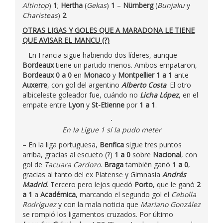
Altintop
)
1
;
Hertha
(
Gekas
)
1
–
Nürnberg
(
Bunjaku
y
Charisteas
)
2
.
OTRAS LIGAS Y GOLES QUE A MARADONA LE TIENE
QUE AVISAR EL MANCU (?)
– En Francia sigue habiendo dos líderes, aunque
Bordeaux
tiene un partido menos. Ambos empataron,
Bordeaux 0 a 0
en
Monaco
y
Montpellier 1 a 1
ante
Auxerre
, con gol del argentino
Alberto Costa
. El otro
albiceleste goleador fue, cuándo no
Licha López
, en el
empate entre
Lyon
y
St-Etienne
por
1 a 1
.
En la Ligue 1 sí la pudo meter
– En la liga portuguesa,
Benfica
sigue tres puntos
arriba, gracias al escueto (?)
1 a 0
sobre
Nacional
, con
gol de
Tacuara Cardozo
.
Braga
también ganó
1 a 0
,
gracias al tanto del ex Platense y Gimnasia
Andrés
Madrid
. Tercero pero lejos quedó
Porto
, que le ganó
2
a 1
a
Académica
, marcando el segundo gol el
Cebolla
Rodríguez
y con la mala noticia que
Mariano González
se rompió los ligamentos cruzados. Por último