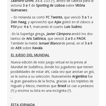
Leandro Grimi
, a.k.a. LG3 (?), anoto de cabeza para la
victoria
3 a 1
de
Sporting de Lisboa
sobre
Vitória
Guimaraes
.
– En Holanda se cortó
FC Twente
, que venció
3 a 1
a
Den Haag
, y aprovechó que
Ajax
goleó en el clásico a
PSV
por
4 a 1
, marcando el cuarto
Luis Suárez
.
-En la Superliga griega,
Javier Cámpora
anotó los dos
tantos de
Aris Salónica
, que venció
2 a 0
a
PAOK
.
También la metió
Ismael Blanco
de penal, en el
3 a 0
de
AEK
sobre
Kavala
.
EL JUEGO DEL MUNDIAL
Nueva edición de este juego virtual en la previa al
Mundial de Sudáfrica, donde los jugadores que tienen
posibilidades de estar ahí, cada vez que anotan un gol,
se le suma a su selección. Nuevamente
Argentina
fue
la gran ganadora de la fecha, gracias a los tripletes de
Higuaín y Messi, mientras que
Brasil
se cae a pedazos
(?) y encima su lista es una incógnita (?).
ESTA JORNADA