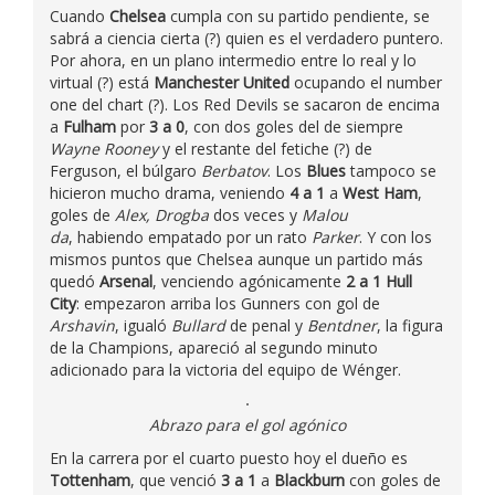
Cuando
Chelsea
cumpla con su partido pendiente, se
sabrá a ciencia cierta (?) quien es el verdadero puntero.
Por ahora, en un plano intermedio entre lo real y lo
virtual (?) está
Manchester United
ocupando el number
one del chart (?). Los Red Devils se sacaron de encima
a
Fulham
por
3 a 0
, con dos goles del de siempre
Wayne Rooney
y el restante del fetiche (?) de
Ferguson, el búlgaro
Berbatov
. Los
Blues
tampoco se
hicieron mucho drama, veniendo
4 a 1
a
West Ham
,
goles de
Alex, Drogba
dos veces y
Malou
da
, habiendo empatado por un rato
Parker
. Y con los
mismos puntos que Chelsea aunque un partido más
quedó
Arsenal
, venciendo agónicamente
2 a 1
Hull
City
: empezaron arriba los Gunners con gol de
Arshavin
, igualó
Bullard
de penal y
Bentdner
, la figura
de la Champions, apareció al segundo minuto
adicionado para la victoria del equipo de Wénger.
Abrazo para el gol agónico
En la carrera por el cuarto puesto hoy el dueño es
Tottenham
, que venció
3 a 1
a
Blackburn
con goles de