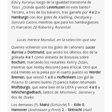
Edú
y
Kuranyi
, luego de la igualdad transitoria de
Tasci
. ¿Donde quedó
Leverkusen
en este bardo?
Tercero, a tres de los bávaros, tras ganarle por
4 a 2
a
Hamburgo
con dos goles de
Kießling, Derdiyok
y
Gonzalo Castro
, mientras que para los hamburgueses
(?) marcaron
Zé Roberto
y
Rozenhal
.
Lucas merece Mundial, en la selección que sea
Quienes volvieron son los goles de cañonero
Lucas
Barrios
a
Dortmund
, que anotó los últimos dos de la
goleada
4 a 1
como visitante de Borussia sobre
Bochum
, marcando los restantes
Kehl
y
Zidan
,
mientras que
Holtby
descontó para el local. Otro que
está metido en la pelea por el cuarto puesto es
Werder
Bremen
, que venció
1 a 0
a
Hoffenheim
con gol de
Pizarro
. El camino bueno (?) parece haber retomado
Wolfsburgo
, que viene bien en la UEFA y venció
4 a 0
a
Mönchengladbach
, tantos de
Misimovic, Gentner
y
dos de
Dzeko
.
Los demases (?):
Mainz
(
Schürrle
)
1
–
Köln 0
;
Hannover
(
Andreasen
y
Pinto
)
2
–
Eintracht
(
Halil