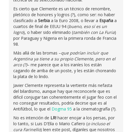
Es cierto que Clemente es un técnico de renombre,
pletórico de honores y logros (?), como ser: no haber
clasificado a
Serbia
a la Euro 2008, o llevar a
España
a
cuartos de final de EEUU 94 (
bueno, eso sí es un
logro
), o haber sido eliminado (
también con La Furia
)
por Paraguay y Nigeria en la primera ronda de Francia
98.
Más allá de las bromas –
que podrían incluir que
Argentina ya tiene a su propio Clemente, pero en el
arco (?)
– me parece que a los iraníes los están
cagando de arriba de un poste, y les están choreando
la plata de lo lindo.
Javier Clemente representa la vertiente más nefasta
del bilardismo, aunque hay que reconocerle que es
dificil conjugar tan coherentemente el jugar feo con el
no conseguir resultados, podría decirse que es al
Antifútbol, lo que el
Dogma 95
a la cinematografía (?).
No es intención de
LR!
hacer enojar a los persas, por
lo tanto, si Luis D’Elía o Mario Cafiero (
o incluso el
cura Farinello
) leen este post, díganles que nosotros