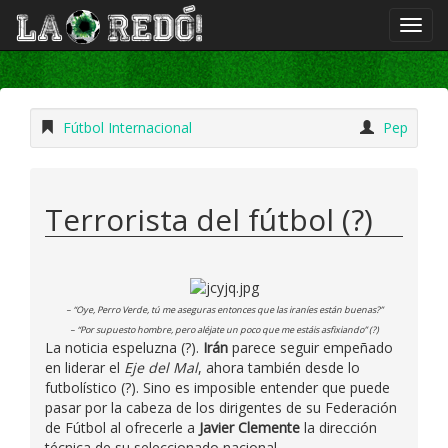
Fútbol Internacional
Pep
Terrorista del fútbol (?)
– “Oye, Perro Verde, tú me aseguras entonces que las iraníes están buenas?”
– “Por supuesto hombre, pero aléjate un poco que me estáis asfixiando” (?)
La noticia espeluzna (?).
Irán
parece seguir empeñado
en liderar el
Eje del Mal
, ahora también desde lo
futbolístico (?). Sino es imposible entender que puede
pasar por la cabeza de los dirigentes de su Federación
de Fútbol al ofrecerle a
Javier Clemente
la dirección
técnica de su seleccionado nacional.