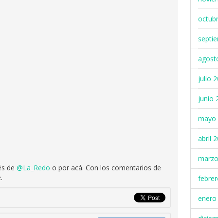
octub
septi
agost
julio 
junio 
mayo 
abril 
marzo
vés de
@La_Redo
o por acá. Con los comentarios de
.
febre
enero