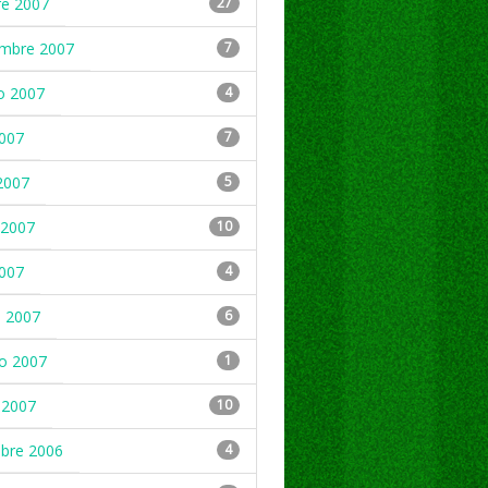
re 2007
27
embre 2007
7
o 2007
4
2007
7
2007
5
2007
10
2007
4
 2007
6
ro 2007
1
 2007
10
mbre 2006
4