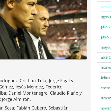
septi
agost
julio 
junio 
mayo 
abril 
marzo
febre
dríguez; Cristián Tula, Jorge Figal y
 Gómez, Jesús Méndez, Federico
enero
alba; Daniel Montenegro, Claudio Riaño y
dicie
 Jorge Almirón.
n Sosa; Fabián Cubero, Sebastián
novie