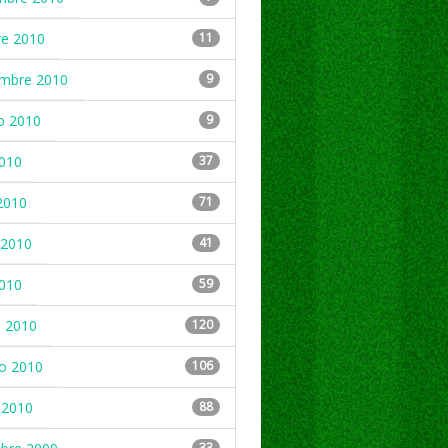
re 2010
11
embre 2010
9
o 2010
9
2010
37
2010
71
2010
41
2010
59
 2010
120
ro 2010
106
 2010
88
33