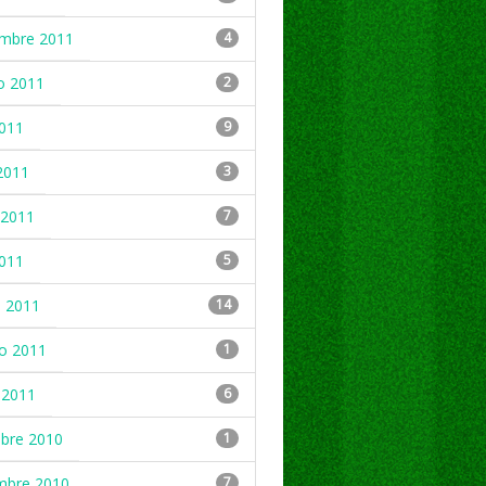
embre 2011
4
o 2011
2
2011
9
2011
3
2011
7
2011
5
 2011
14
ro 2011
1
 2011
6
mbre 2010
1
mbre 2010
7