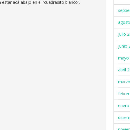
a estar acá abajo en el “cuadradito blanco”.
septi
agost
julio 
junio 
mayo 
abril 
marzo
febre
enero
dicie
novie