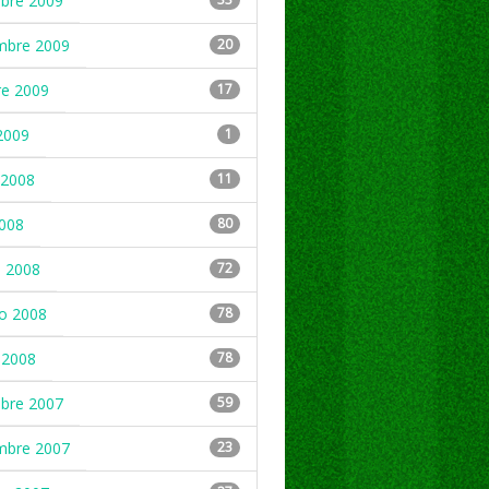
mbre 2009
mbre 2009
20
re 2009
17
2009
1
2008
11
2008
80
 2008
72
ro 2008
78
 2008
78
mbre 2007
59
mbre 2007
23