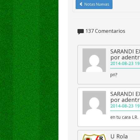
Notas Nuevas
137
Comentarios
SARANDI EX
por adentr
2014-08-23 19
pri?
SARANDI EX
por adentr
2014-08-23 19
en tu cara LR.
U Rola