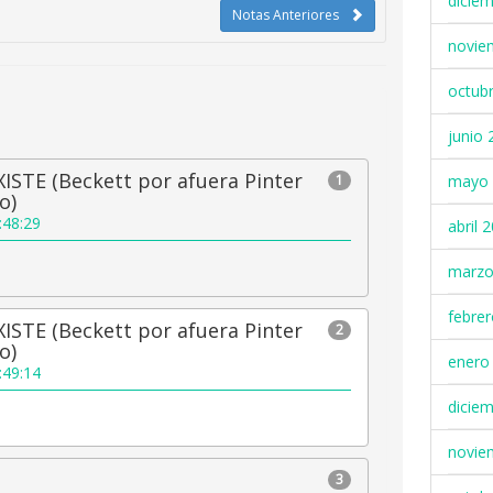
dicie
Notas Anteriores
novie
octub
junio 
ISTE (Beckett por afuera Pinter
1
mayo 
o)
:48:29
abril 
marzo
febre
ISTE (Beckett por afuera Pinter
2
o)
enero
:49:14
dicie
novie
3