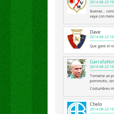
2014-08-23 19
Buenas… conoci
vaya con menos
Dave
2014-08-23 19
Que gane el ro
GarrafaNot
2014-08-23 19
Tomarse un por
porroncito, si
Costumbres m
Chelo
2014-08-23 19