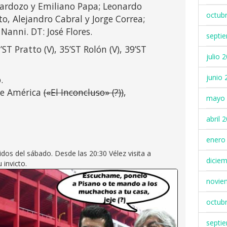
rdozo y Emiliano Papa; Leonardo
octub
o, Alejandro Cabral y Jorge Correa;
Nanni. DT: José Flores.
septi
’ST Pratto (V), 35’ST Rolón (V), 39’ST
julio 
junio 
.
de América
(«El Inconcluso» (?))
,
mayo 
abril 
enero
rtidos del sábado. Desde las 20:30 Vélez visita a
dicie
 invicto.
novie
octub
septi