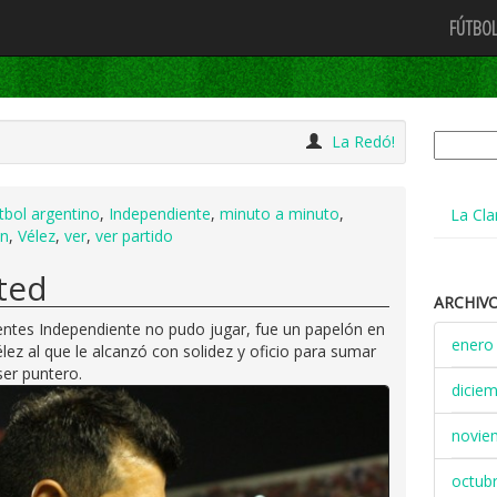
FÚTBOL
Buscar:
La Redó!
tbol argentino
,
Independiente
,
minuto a minuto
,
La Cla
ón
,
Vélez
,
ver
,
ver partido
ted
ARCHIV
ntes Independiente no pudo jugar, fue un papelón en
enero
lez al que le alcanzó con solidez y oficio para sumar
ser puntero.
dicie
novie
octub