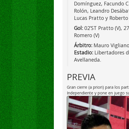
Domínguez, Facundo Ca
Rolón, Leandro Desábat
Lucas Pratto y Roberto 
Gol:
02’ST Pratto (V), 27
Romero (V)
Árbitro:
Mauro Vigliano
Estadio:
Libertadores 
Avellaneda.
PREVIA
Gran cierre (a priori) para los pa
Independiente y pone en juego su