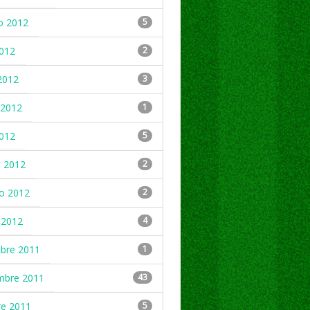
o 2012
5
2012
2
2012
3
2012
1
2012
5
 2012
2
ro 2012
2
 2012
4
mbre 2011
1
mbre 2011
43
re 2011
5