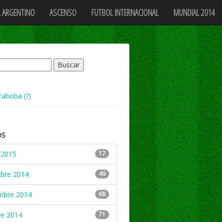
 ARGENTINO
ASCENSO
FUTBOL INTERNACIONAL
MUNDIAL 2014
raboba (?)
OS
 2015
17
mbre 2014
49
mbre 2014
68
re 2014
71