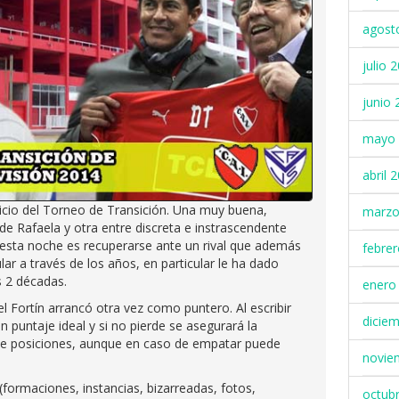
agost
julio 
junio 
mayo 
abril 
nicio del Torneo de Transición. Una muy buena,
marzo
 de Rafaela y otra entre discreta e instrascendente
a esta noche es recuperarse ante un rival que además
febre
r a través de los años, en particular le ha dado
 2 décadas.
enero
 Fortín arrancó otra vez como puntero. Al escribir
dicie
n puntaje ideal y si no pierde se asegurará la
 de posiciones, aunque en caso de empatar puede
novie
formaciones, instancias, bizarreadas, fotos,
octub