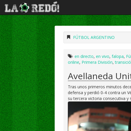
FÚTBOL ARGENTINO
en directo
,
en vivo
,
falopa
,
Fú
online
,
Primera División
,
transici
Avellaneda Uni
Tras unos primeros minutos dece
defensa y perdió 0-4 contra un Vé
su tercera victoria consecutiva y 