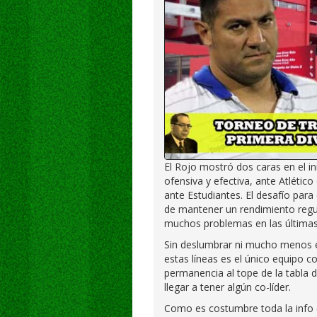
El Rojo mostró dos caras en el i
ofensiva y efectiva, ante Atlético
ante Estudiantes. El desafío par
de mantener un rendimiento regula
muchos problemas en las últimas
Sin deslumbrar ni mucho menos el
estas líneas es el único equipo co
permanencia al tope de la tabla
llegar a tener algún co-líder.
Como es costumbre toda la info (