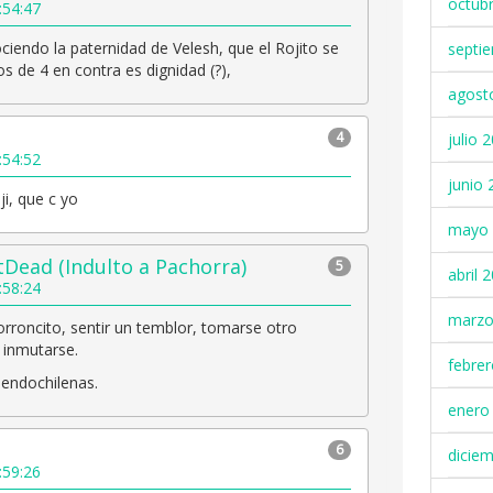
octub
:54:47
endo la paternidad de Velesh, que el Rojito se
septi
 de 4 en contra es dignidad (?),
agost
4
julio 
:54:52
junio 
ji, que c yo
mayo 
Dead (Indulto a Pachorra)
5
abril 
:58:24
marzo
roncito, sentir un temblor, tomarse otro
n inmutarse.
febre
endochilenas.
enero
6
dicie
:59:26