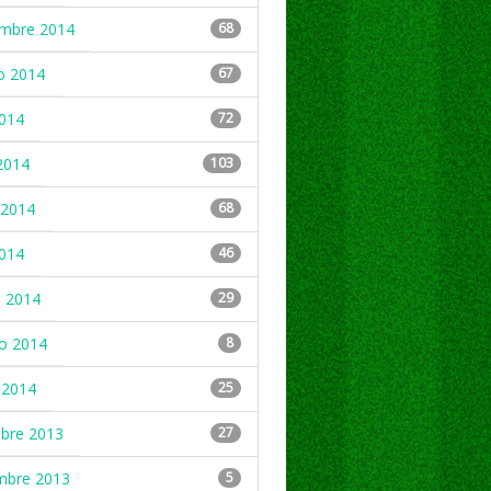
embre 2014
68
o 2014
67
2014
72
2014
103
2014
68
2014
46
 2014
29
ro 2014
8
 2014
25
mbre 2013
27
mbre 2013
5