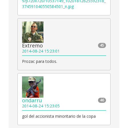
9/p720x720/10537149_10201812625592318_
374591040550584501_n.jpg
Extremo
45
2014-08-24 15:23:01
Prozac para todos.
ondarru
46
2014-08-24 15:23:05
gol del accionista minoritario de la copa