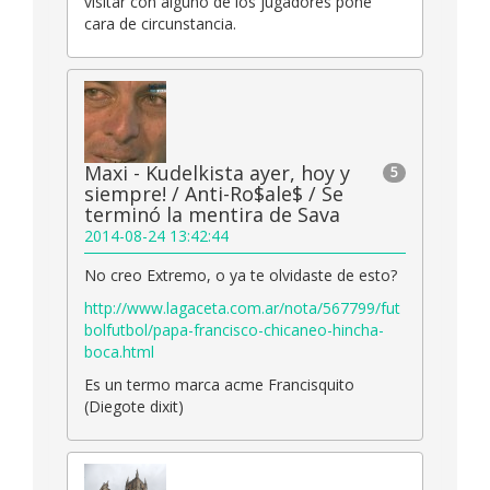
visitar con alguno de los jugadores pone
cara de circunstancia.
Maxi - Kudelkista ayer, hoy y
5
siempre! / Anti-Ro$ale$ / Se
terminó la mentira de Sava
2014-08-24 13:42:44
No creo Extremo, o ya te olvidaste de esto?
http://www.lagaceta.com.ar/nota/567799/fut
bolfutbol/papa-francisco-chicaneo-hincha-
boca.html
Es un termo marca acme Francisquito
(Diegote dixit)