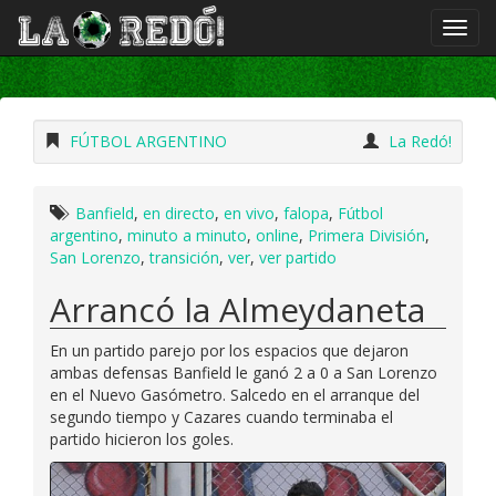
FÚTBOL ARGENTINO
La Redó!
Banfield
,
en directo
,
en vivo
,
falopa
,
Fútbol
argentino
,
minuto a minuto
,
online
,
Primera División
,
San Lorenzo
,
transición
,
ver
,
ver partido
Arrancó la Almeydaneta
En un partido parejo por los espacios que dejaron
ambas defensas Banfield le ganó 2 a 0 a San Lorenzo
en el Nuevo Gasómetro. Salcedo en el arranque del
segundo tiempo y Cazares cuando terminaba el
partido hicieron los goles.