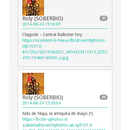
Roly (SOBERBIO)
43
2014-08-24 15:16:09
Claypole – Central Ballester hoy
https://scontent-b-mia.xx.fbcdn.net/hphotos-
xfp1/t31.0-
8/s720x720/10562521_4654323611912_6252
475116466149390_o.jpg
Roly (SOBERBIO)
44
2014-08-24 15:20:04
Más de Niqui, la amiquita de Biayo (?)
https://fbcdn-sphotos-d-
a.akamaihd.net/hphotos-ak-xpf1/t1.0-