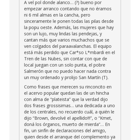
A vel pol donde alanco… (?) bueno por
empezar arranco contando que no éramos
ni 6 mil almas en la cancha, pero
sinceramente le ponen todas las pilas desde
la popu oeste. Además, las mujeres que hay
son un lujo, muy lindas las pendejas, y
cantan más que varios muchachos que se
ven colgados del paraavalanchas. El equipo
está más perdido que Car*so L*mbardi en el
Tren de las Nubes, sin contar con que de
local juegan con un solo punta, el pobre
Salmerón que no puedo hacer nada contra
un muy ordenado y prolijo San Martín (T).
Como frases que merecen su rinconcito en
el acervo popular quedan las de un hincha
con alma de “plateista” que la verdad dijo
dos frases grossisimas… una dedicada a uno
de los centrales, no recuerdo cuál, a quién le
dijo “Brown, devolvé el apellido!!!”, o “Kmet,
doná los órganos, muerto de mierda”… En
fin, un sinfín de declaraciones del amigo,
quien desde el arranque del complemento ya