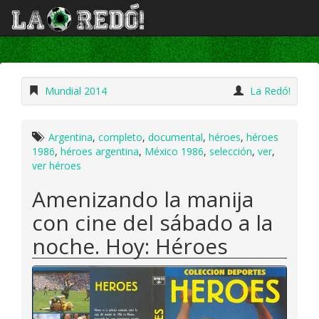
Mundial 2014
La Redó!
Argentina
,
completo
,
documental
,
héroes
,
héroes
1986
,
héroes argentina
,
México 1986
,
selección
,
ver
,
ver héroes
Amenizando la manija
con cine del sábado a la
noche. Hoy: Héroes