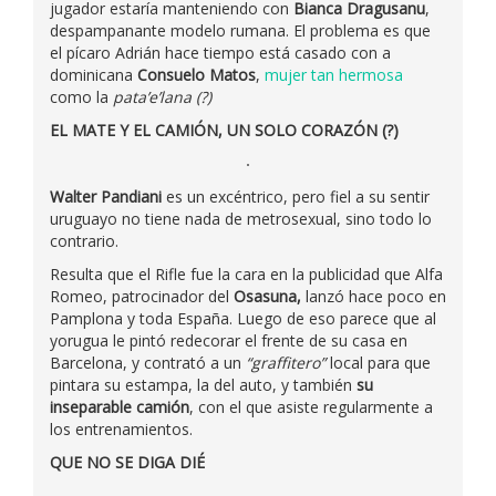
jugador estaría manteniendo con
Bianca Dragusanu
,
despampanante modelo rumana. El problema es que
el pícaro Adrián hace tiempo está casado con a
dominicana
Consuelo Matos
,
mujer tan hermosa
como la
pata’e’lana (?)
EL MATE Y EL CAMIÓN, UN SOLO CORAZÓN (?)
Walter Pandiani
es un excéntrico, pero fiel a su sentir
uruguayo no tiene nada de metrosexual, sino todo lo
contrario.
Resulta que el Rifle fue la cara en la publicidad que Alfa
Romeo, patrocinador del
Osasuna,
lanzó hace poco en
Pamplona y toda España. Luego de eso parece que al
yorugua le pintó redecorar el frente de su casa en
Barcelona, y contrató a un
“graffitero”
local para que
pintara su estampa, la del auto, y también
su
inseparable camión
, con el que asiste regularmente a
los entrenamientos.
QUE NO SE DIGA DIÉ