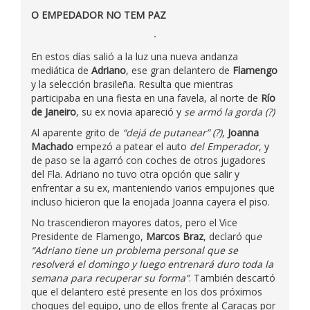
O EMPEDADOR NO TEM PAZ
En estos días salió a la luz una nueva andanza
mediática de
Adriano
, ese gran delantero de
Flamengo
y la selección brasileña. Resulta que mientras
participaba en una fiesta en una favela, al norte de
Río
de Janeiro
, su ex novia apareció y
se armó la gorda (?)
Al aparente grito de
“dejá de putanear” (?)
,
Joanna
Machado
empezó a patear el auto
del Emperador
, y
de paso se la agarró con coches de otros jugadores
del Fla. Adriano no tuvo otra opción que salir y
enfrentar a su ex, manteniendo varios empujones que
incluso hicieron que la enojada Joanna cayera el piso.
No trascendieron mayores datos, pero el Vice
Presidente de Flamengo,
Marcos Braz
, declaró qu
e
“Adriano tiene un problema personal que se
resolverá el domingo y luego entrenará duro toda la
semana para recuperar su forma”
. También descartó
que el delantero esté presente en los dos próximos
choques del equipo, uno de ellos frente al Caracas por